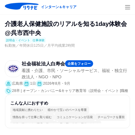
インターン
キャリア
＆
介護老人保健施設のリアルを知る1day体験会
@呉市西中央
説明会・イベント
仕事体験
転勤無／年間休日125日／月平均残業2時間
社会福祉法人白寿会
企業をフォロー
看護・介護、市民・ソーシャルサービス、福祉・独立行
政法人・NGO・NPO
広島県
1日
2026年8月・9月
28卒 | オープン・カンパニー&キャリア教育等（説明会・イベント [職種
研究、職場見学会、社員交流会、就活サポート、会社説明会、業界研
究]、仕事体験）
こんな人におすすめ
地域貢献に携わりたい
穏やかで互いのペースを尊重
情熱を持って仕事に取り組む
コミュニケーションが活発
チームワークを重視
女性が働きやすい環境で働ける
長く同じ会社に居続けられる
自分の好きな場所で働ける
多様な職種の人と関われる