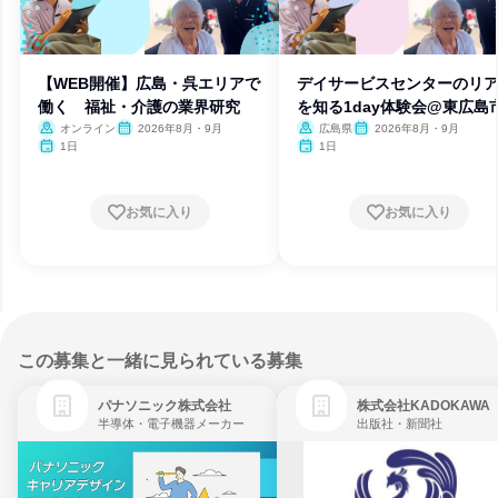
【WEB開催】広島・呉エリアで
デイサービスセンターのリ
働く 福祉・介護の業界研究
を知る1day体験会@東広島
オンライン
2026年8月・9月
広島県
2026年8月・9月
1日
1日
お気に入り
お気に入り
この募集と一緒に見られている募集
パナソニック株式会社
株式会社KADOKAWA
半導体・電子機器メーカー
出版社・新聞社