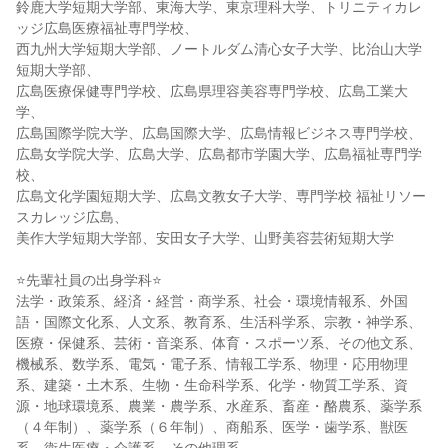
鈴鹿大学短期大学部、東海大学、東京理科大学、トリニティカレ
ッジ広島医療福祉専門学校、
西九州大学短期大学部、ノートルダム清心女子大学、比治山大学
短期大学部、
広島医療保健専門学校、広島県理容美容専門学校、広島工業大
学、
広島国際学院大学、広島国際大学、広島情報ビジネス専門学校、
広島女学院大学、広島大学、広島都市学園大学、広島福祉専門学
校、
広島文化学園短期大学、広島文教女子大学、専門学校 福祉リソー
スカレッジ広島、
美作大学短期大学部、安田女子大学、山野美容芸術短期大学
⭐先輩社員の出身学科⭐
法学・政策系、経済・経営・商学系、社会・環境情報系、外国
語・国際文化系、人文系、教育系、生活科学系、宗教・神学系、
医療・保健系、芸術・音楽系、体育・スポーツ系、その他文系、
機械系、数学系、電気・電子系、情報工学系、物理・応用物理
系、建築・土木系、生物・生命科学系、化学・物質工学系、資
源・地球環境系、農業・農学系、水産系、畜産・酪農系、薬学系
（４年制）、薬学系（６年制）、商船系、医学・歯学系、獣医