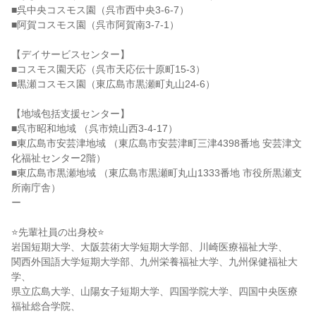
■呉中央コスモス園（呉市西中央3-6-7）
■阿賀コスモス園（呉市阿賀南3-7-1）
【デイサービスセンター】
■コスモス園天応（呉市天応伝十原町15-3）
■黒瀬コスモス園（東広島市黒瀬町丸山24-6）
【地域包括支援センター】
■呉市昭和地域 （呉市焼山西3-4-17）
■東広島市安芸津地域 （東広島市安芸津町三津4398番地 安芸津文
化福祉センター2階）
■東広島市黒瀬地域 （東広島市黒瀬町丸山1333番地 市役所黒瀬支
所南庁舎）
ー
⭐先輩社員の出身校⭐
岩国短期大学、大阪芸術大学短期大学部、川崎医療福祉大学、
関西外国語大学短期大学部、九州栄養福祉大学、九州保健福祉大
学、
県立広島大学、山陽女子短期大学、四国学院大学、四国中央医療
福祉総合学院、