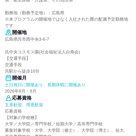
系、衛生医療・介護系、その他理系
勤務地（勤務予定地）：広島県
※本プログラムの開催地ではなく入社された際の配属予定勤務地
です
開催地
広島県呉市西中央3-6-7
呉中央コスモス園(社会福祉法人白寿会)
【交通手段】
交通手段
呉駅から徒歩10分
開催月
土日祝日に開催あり、長期休暇に開催あり
2026年8月・9月
応募資格
文系歓迎、理系歓迎
応募資格
【対象の学校種】
大学／大学院／専門学校／短期大学／高等専門学校
募集対象学校：大学、大学院（修士）、大学院（博士）、短大、