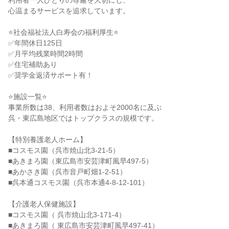
利用者一人ひとりの尊厳を大切にし、
心温まるサービスを追求しています。
⭐社会福祉法人白寿会の福利厚生⭐
✅年間休日125日
✅月平均残業時間2時間
✅住宅補助あり
✅奨学金返済サポート有！
⭐施設一覧⭐
事業所数は38、利用者数はおよそ2000名に及ぶ
呉・東広島地区ではトップクラスの規模です。
【特別養護老人ホーム】
■コスモス園（呉市焼山北3-21-5）
■あきまろ園（東広島市安芸津町風早497-5）
■あかさき園（呉市音戸町畑1-2-51）
■呉本通コスモス園（呉市本通4-8-12-101）
【介護老人保健施設】
■コスモス園（ 呉市焼山北3-171-4）
■あきまろ園（ 東広島市安芸津町風早497-41）