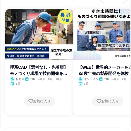
理系CAD【選考なし・先着順】
【WEB】世界的メーカーを
モノづくり現場で技術開発を体
る!数年先の製品開発を体験
感
長野県
2026年8月・9月・10月・11
オンライン
2026年8月・9月
月・12月
1日
1日
お気に入り
お気に入り