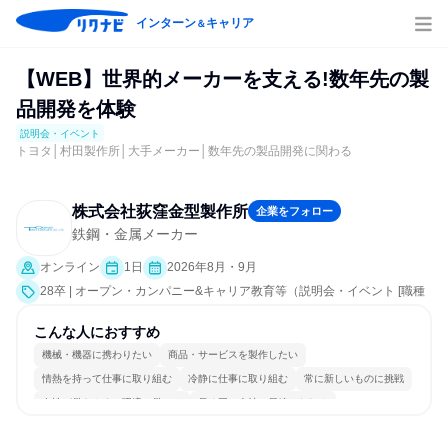
インターン
キャリア
＆
【WEB】世界的メーカーを支える!数年先の製
品開発を体験
説明会・イベント
トヨタ│村田製作所│大手メーカー│数年先の製品開発に関わる
株式会社荻窪金型製作所
企業をフォロー
鉄鋼・金属メーカー
オンライン
1日
2026年8月・9月
28卒 | オープン・カンパニー&キャリア教育等（説明会・イベント [職種
研究、社員交流会、会社説明会、業界研究]）
こんな人におすすめ
機械・機器に携わりたい
商品・サービスを製作したい
情熱を持って仕事に取り組む
冷静に仕事に取り組む
常に新しいものに挑戦
女性が働きやすい環境で働ける
長く同じ会社に居続けられる
一つの専門分野を極める