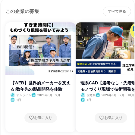
この企業の募集
すべて見る
【WEB】世界的メーカーを支え
理系CAD【選考なし・先着
る!数年先の製品開発を体験
モノづくり現場で技術開発
感
オンライン
2026年8月・9月
長野県
2026年8月・9月・10月
月・12月
1日
1日
お気に入り
お気に入り