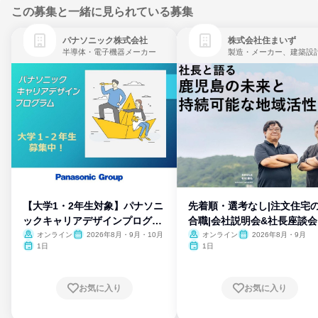
この募集と一緒に見られている募集
パナソニック株式会社
株式会社住まいず
半導体・電子機器メーカー
製造・メーカー、建築設
【大学1・2年生対象】パナソニ
先着順・選考なし|注文住宅
ックキャリアデザインプログラ
合職|会社説明会&社長座談会
ム
オンライン
2026年8月・9月・10月
オンライン
2026年8月・9月
1日
1日
お気に入り
お気に入り