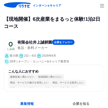
インターン
キャリア
＆
【現地開催】6次産業をまるっと体験!1泊2日
コース
有限会社井上誠耕園
企業をフォロー
食品・飲料メーカー
香川県
2日～4日
2026年8月
28卒 | オープン・カンパニー&キャリア教育等
こんな人におすすめ
健康促進に携わりたい
地域貢献に携わりたい
商品・サービスの魅力を表現したい
商品・サービスを販売したい
商品・サービスを製作したい
情熱を持って仕事に取り組む
常に新しいものに挑戦
チームワークを重視
多様な職種の人と関われる
明確な目標を追いかける
募集情報
企業を知る