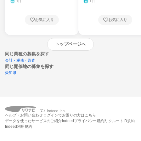
1日
1日
お気に入り
お気に入り
トップページへ
同じ業種の募集を探す
会計・税務・監査
同じ開催地の募集を探す
愛知県
エントリーするとプログラムの詳細案内を
受け取れるようになります
ヘルプ・お問い合わせ
ログインでお困りの方はこちら
締切：なし
データを使ったサービスのご紹介
Indeedプライバシー規約
リクルートID規約
エントリー画面へ
Indeed利用規約
エントリー締切や開始月を過ぎた後もシステム上はエントリーできますが、エント
リーへの対応はされないことがあります。