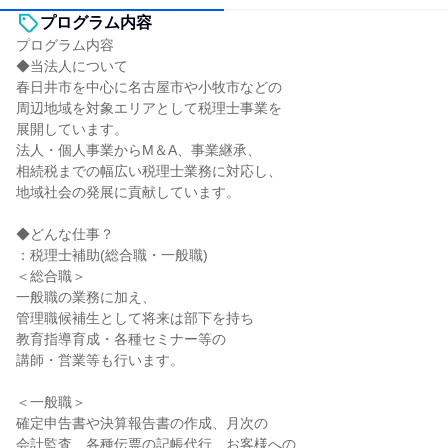
プログラム内容
プログラム内容
◆当法人について
春日井市を中心に名古屋市や小牧市などの
周辺地域を対象エリアとして税理士事業を
展開しています。
法人・個人事業からM＆A、事業継承、
相続税までの幅広い税理士業務に対応し、
地域社会の発展に貢献しています。
◆どんな仕事？
：税理士補助(総合職・一般職)
＜総合職＞
一般職の業務に加え、
管理職候補生として将来は部下を持ち
教育指導育成・各種セミナー等の
講師・営業等も行います。
＜一般職＞
確定申告書や決算報告書の作成、月次の
会計監査、各種伝票の記帳代行、お客様への