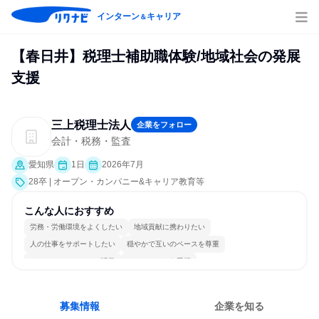
インターン
キャリア
＆
【春日井】税理士補助職体験/地域社会の発展
支援
三上税理士法人
企業をフォロー
会計・税務・監査
愛知県
1日
2026年7月
28卒 | オープン・カンパニー&キャリア教育等
こんな人におすすめ
労務・労働環境をよくしたい
地域貢献に携わりたい
人の仕事をサポートしたい
穏やかで互いのペースを尊重
コミュニケーションが活発
チームワークを重視
女性が働きやすい環境で働ける
長く同じ会社に居続けられる
多様な職種の人と関われる
人とたくさん会話する
募集情報
企業を知る