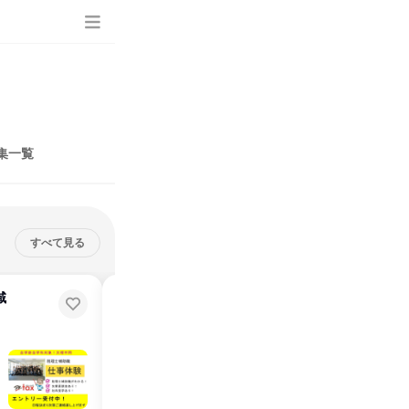
集一覧
すべて見る
域
愛知県・春日井開催| 気軽に立ち
寄れる税理士法人の説明会
社内見学・若手社員との懇親会あり！当社の雰囲気を感じられます
愛知県
2026年8月・9月
1日