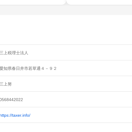
三上税理士法人
愛知県春日井市若草通４－９２
三上努
0568442022
https://taxer.info/