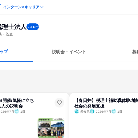
インターン
キャリア
＆
税理士法人
フォロー
務・監査
ップ
説明会・イベント
募
B開催/気軽に立ち
【春日井】税理士補助職体験/地
法人の説明会
社会の発展支援
2026年7月
1日
愛知県
2026年7月
1日