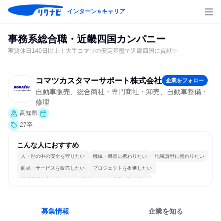
インターン
キャリア
＆
事務系総合職・近畿四国カンパニー
実質休日140日以上！大手コマツの安定基盤で近畿四国に貢献✨
コマツカスタマーサポート株式会社
企業をフォロー
自動車販売、総合商社・専門商社・卸売、自動車整備・
修理
高知県
27卒
こんな人におすすめ
人・世の中の安全を守りたい
機械・機器に携わりたい
地域貢献に携わりたい
商品・サービスを販売したい
プロジェクトを推進したい
新規事業を立ち上げたい
情熱を持って仕事に取り組む
明確な目標を追いかける
若手が裁量を持てる環境
人とたくさん会話する
募集情報
企業を知る