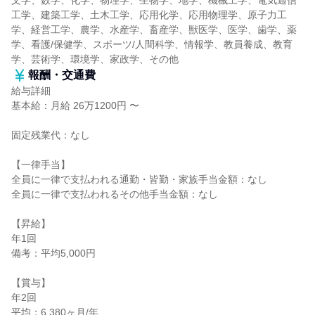
文学、数学、化学、物理学、生物学、地学、機械工学、電気通信
工学、建築工学、土木工学、応用化学、応用物理学、原子力工
学、経営工学、農学、水産学、畜産学、獣医学、医学、歯学、薬
学、看護/保健学、スポーツ/人間科学、情報学、教員養成、教育
学、芸術学、環境学、家政学、その他
報酬・交通費
給与詳細
基本給：月給 26万1200円 〜
固定残業代：なし
【一律手当】
全員に一律で支払われる通勤・皆勤・家族手当金額：なし
全員に一律で支払われるその他手当金額：なし
【昇給】
年1回
備考：平均5,000円
【賞与】
年2回
平均：6.380ヶ月/年