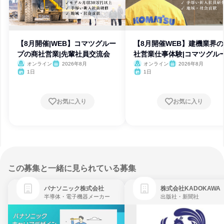
【8月開催|WEB】コマツグルー
【8月開催WEB】建機業界
プの商社営業|先輩社員交流会
社営業仕事体験|コマツグル
オンライン
2026年8月
オンライン
2026年8月
1日
1日
お気に入り
お気に入り
この募集と一緒に見られている募集
パナソニック株式会社
株式会社KADOKAWA
半導体・電子機器メーカー
出版社・新聞社