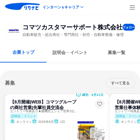
インターン
キャリア
＆
コマツカスタマーサポート株式会社
フォロー
自動車販売・総合商社・専門商社・卸売・自動車整備・修理
企業トップ
説明会・イベント
募集一覧
募集
すべて見る
締切：8月31日
【8月開催|WEB】コマツグループ
【8月開催W
の商社営業|先輩社員交流会
営業仕事体験
エントリー特典あり★建機売上シェア世界2位・国内1位
説明会・イベント
説明会・イベン
オンライン
2026年8月
1日
オンライン