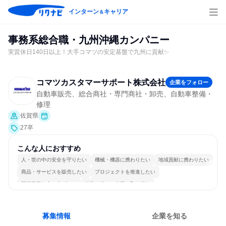
インターン
キャリア
＆
事務系総合職・九州沖縄カンパニー
実質休日140日以上！大手コマツの安定基盤で九州に貢献✨
コマツカスタマーサポート株式会社
企業をフォロー
自動車販売、総合商社・専門商社・卸売、自動車整備・
修理
佐賀県
27卒
こんな人におすすめ
人・世の中の安全を守りたい
機械・機器に携わりたい
地域貢献に携わりたい
商品・サービスを販売したい
プロジェクトを推進したい
新規事業を立ち上げたい
情熱を持って仕事に取り組む
明確な目標を追いかける
若手が裁量を持てる環境
人とたくさん会話する
募集情報
企業を知る