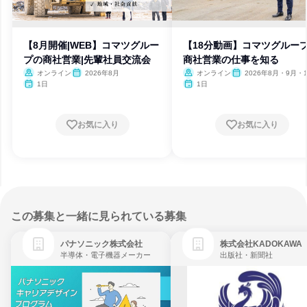
【8月開催|WEB】コマツグルー
【18分動画】コマツグルー
プの商社営業|先輩社員交流会
商社営業の仕事を知る
オンライン
2026年8月
オンライン
2026年8月・9月・
1日
1日
お気に入り
お気に入り
この募集と一緒に見られている募集
パナソニック株式会社
株式会社KADOKAWA
半導体・電子機器メーカー
出版社・新聞社