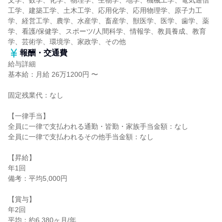
文学、数学、化学、物理学、生物学、地学、機械工学、電気通信
工学、建築工学、土木工学、応用化学、応用物理学、原子力工
学、経営工学、農学、水産学、畜産学、獣医学、医学、歯学、薬
学、看護/保健学、スポーツ/人間科学、情報学、教員養成、教育
学、芸術学、環境学、家政学、その他
報酬・交通費
給与詳細
基本給：月給 26万1200円 〜
固定残業代：なし
【一律手当】
全員に一律で支払われる通勤・皆勤・家族手当金額：なし
全員に一律で支払われるその他手当金額：なし
【昇給】
年1回
備考：平均5,000円
【賞与】
年2回
平均：約6.380ヶ月/年