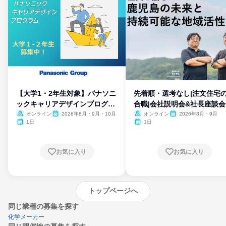
【大学1・2年生対象】パナソニ
先着順・選考なし|注文住宅
ックキャリアデザインプログラ
合職|会社説明会&社長座談会
ム
オンライン
2026年8月・9月・10月
オンライン
2026年8月・9月
1日
1日
お気に入り
お気に入り
トップページへ
同じ業種の募集を探す
化学メーカー