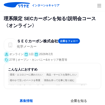
インターン
キャリア
＆
理系限定 SECカーボンを知る!説明会コース
〈オンライン〉
ＳＥＣカーボン株式会社
企業をフォロー
化学メーカー
オンライン
1日
2026年2月
27卒 | オープン・カンパニー&キャリア教育等
こんな人におすすめ
環境・エコロジーに携わりたい
商品・サービスを製作したい
穏やかで互いのペースを尊重
情熱を持って仕事に取り組む
冷静に仕事に取り組む
常に新しいものに挑戦
チームワークを重視
長く同じ会社に居続けられる
明確な目標を追いかける
一つの専門分野を極める
募集情報
企業を知る