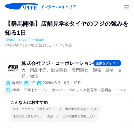
インターン
キャリア
＆
【群馬開催】店舗見学&タイヤのフジの強みを
知る1日
説明会・イベント
仕事体験
28卒対象/なぜFujiは選ばれる？1日で体感
株式会社フジ・コーポレーション
企業をフォロー
カー用品小売、総合商社・専門商社・卸売、運輸・交
通・物流
群馬県
1日
2026年8月・9月・10月
28卒・29卒 | オープン・カンパニー&キャリア教育等（説明会・イベン
ト [職種研究、職場見学会、社員交流会、就活サポート、会社説明会、業
界研究]、仕事体験）
こんな人におすすめ
環境・エコロジーに携わりたい
人・世の中の安全を守りたい
地域貢献に携わりたい
商品・サービスの魅力を表現したい
商品・サービスを販売したい
コミュニケーションが活発
グローバル志向が強い
若手が裁量を持てる環境