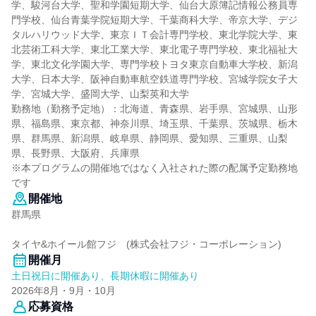
学、駿河台大学、聖和学園短期大学、仙台大原簿記情報公務員専
門学校、仙台青葉学院短期大学、千葉商科大学、帝京大学、デジ
タルハリウッド大学、東京ＩＴ会計専門学校、東北学院大学、東
北芸術工科大学、東北工業大学、東北電子専門学校、東北福祉大
学、東北文化学園大学、専門学校トヨタ東京自動車大学校、新潟
大学、日本大学、阪神自動車航空鉄道専門学校、宮城学院女子大
学、宮城大学、盛岡大学、山梨英和大学
勤務地（勤務予定地）：北海道、青森県、岩手県、宮城県、山形
県、福島県、東京都、神奈川県、埼玉県、千葉県、茨城県、栃木
県、群馬県、新潟県、岐阜県、静岡県、愛知県、三重県、山梨
県、長野県、大阪府、兵庫県
※本プログラムの開催地ではなく入社された際の配属予定勤務地
です
開催地
群馬県
タイヤ&ホイール館フジ (株式会社フジ・コーポレーション)
開催月
土日祝日に開催あり、長期休暇に開催あり
2026年8月・9月・10月
応募資格