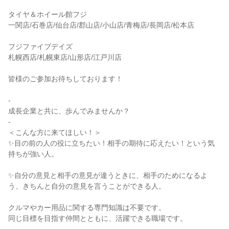
タイヤ＆ホイール館フジ
一関店/石巻店/仙台店/郡山店/小山店/青梅店/長岡店/松本店
フジファイブデイズ
札幌西店/札幌東店/山形店/江戸川店
皆様のご参加お待ちしております！
-
成長企業と共に、歩んでみませんか？
-
＜こんな方に来てほしい！＞
✨目の前の人の役に立ちたい！相手の期待に応えたい！という気
持ちが強い人。
✨自分の意見と相手の意見が違うときに、相手のためになるよ
う、きちんと自分の意見を言うことができる人。
クルマやカー用品に関する専門知識は不要です。
同じ目標を目指す仲間とともに、活躍できる職場です。