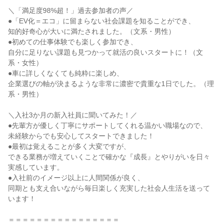
＼「満足度98%超！」過去参加者の声／
●「EV化＝エコ」に留まらない社会課題を知ることができ、
知的好奇心が大いに満たされました。（文系・男性）
●初めての仕事体験でも楽しく参加でき、
自分に足りない課題も見つかって就活の良いスタートに！（文
系・女性）
●車に詳しくなくても純粋に楽しめ、
企業選びの軸が決まるような非常に濃密で貴重な1日でした。（理
系・男性）
＼入社3か月の新入社員に聞いてみた！／
●先輩方が優しく丁寧にサポートしてくれる温かい職場なので、
未経験からでも安心してスタートできました！
●最初は覚えることが多く大変ですが、
できる業務が増えていくことで確かな『成長』とやりがいを日々
実感しています。
●入社前のイメージ以上に人間関係が良く、
同期とも支え合いながら毎日楽しく充実した社会人生活を送って
います！
＝＝＝＝＝＝＝＝＝＝＝＝＝＝＝＝