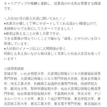
キャリアアップや報酬と連動し、従業員のやる気を尊重する職場
です。
＼入社3か月の新入社員に聞いてみた！／
●先輩方が優しく丁寧にサポートしてくれる温かい職場なので、
未経験からでも安心してスタートできました！
●最初は覚えることが多く大変ですが、
できる業務が増えていくことで確かな『成長』とやりがいを日々
実感しています。
●入社前のイメージ以上に人間関係が良く、
同期とも支え合いながら毎日楽しく充実した社会人生活を送って
います！
☆採用実績校
茨城大学、いわき明星大学、大原簿記情報ビジネス医療福祉保育
専門学校、大原簿記情報ビジネス専門学校大宮校、恵泉女学園大
学、埼玉工業大学、札幌商工会議所付属専門学校、尚絅学院大
学、駿河台大学、聖和学園短期大学、仙台大原簿記情報公務員専
門学校、仙台青葉学院短期大学、千葉商科大学、帝京大学、デジ
タルハリウッド大学、東京ＩＴ会計専門学校、東北学院大学、東
北芸術工科大学、東北工業大学、東北電子専門学校、東北福祉大