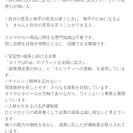
✨目の前の人の役に立ちたい！相手の期待に応えたい！という気
持ちが強い人。
✨自分の意見と相手の意見が違うときに、相手のためになるよ
う、きちんと自分の意見を言うことができる人。
クルマやカー用品に関する専門知識は不要です。
同じ目標を目指す仲間とともに、活躍できる職場です。
✅安定性×成長し続ける企業
「タイヤはFuji」のブランドを全国に拡大し、
「顧客満足度の向上」と「モビリティへの貢献」を追求していま
す。
✅チャレンジ精神を忘れない！
現状維持を良しとせず、さらなる成長を目指しています。
タイヤとホイールが主軸でありながら、ワインという事業も展開
しています。
✅人材を引き上げる評価制度
ひとりひとりの成長無くして企業の成長は成し得ないと考えてい
ます。
個々の能力や個性を生かし、成果に応じた評価制度を取り入れて
います。