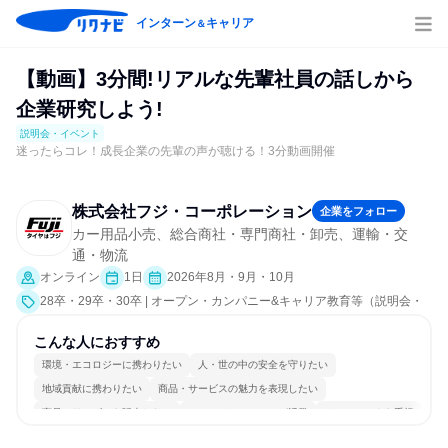
インターン
キャリア
＆
【動画】3分間!リアルな先輩社員の話しから
企業研究しよう!
説明会・イベント
迷ったらコレ！成長企業の先輩の声が聴ける！3分動画開催
株式会社フジ・コーポレーション
企業をフォロー
カー用品小売、総合商社・専門商社・卸売、運輸・交
通・物流
オンライン
1日
2026年8月・9月・10月
28卒・29卒・30卒 | オープン・カンパニー&キャリア教育等（説明会・
イベント [職種研究、就活サポート、会社説明会、業界研究]）
こんな人におすすめ
環境・エコロジーに携わりたい
人・世の中の安全を守りたい
地域貢献に携わりたい
商品・サービスの魅力を表現したい
商品・サービスを販売したい
コミュニケーションが活発
チームワークを重視
若手が裁量を持てる環境