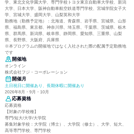
学、東北文化学園大学、専門学校トヨタ東京自動車大学校、新潟
大学、日本大学、阪神自動車航空鉄道専門学校、宮城学院女子大
学、宮城大学、盛岡大学、山梨英和大学
勤務地（勤務予定地）：北海道、青森県、岩手県、宮城県、山形
県、福島県、東京都、神奈川県、埼玉県、千葉県、茨城県、栃木
県、群馬県、新潟県、岐阜県、静岡県、愛知県、三重県、山梨
県、長野県、大阪府、兵庫県
※本プログラムの開催地ではなく入社された際の配属予定勤務地
です
開催地
オンライン
株式会社フジ・コーポレーション
開催月
土日祝日に開催あり、長期休暇に開催あり
2026年8月・9月・10月
応募資格
応募資格
【対象の学校種】
専門/短大/大学/大学院
募集対象学校：大学院（博士）、大学院（修士）、大学、短大、
高等専門学校、専門学校