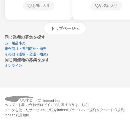
お気に入り
お気に入り
トップページへ
同じ業種の募集を探す
カー用品小売
総合商社・専門商社・卸売
その他（運輸・交通・物流）
同じ開催地の募集を探す
オンライン
エントリーするとプログラムの詳細案内を
ヘルプ・お問い合わせ
ログインでお困りの方はこちら
受け取れるようになります
データを使ったサービスのご紹介
Indeedプライバシー規約
リクルートID規約
Indeed利用規約
締切：2026年8月31日
エントリー画面へ