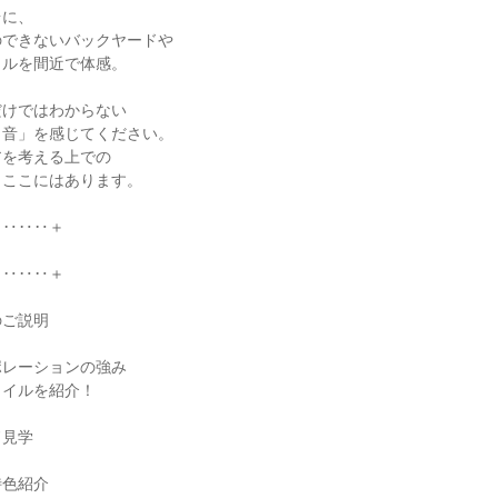
台に、
のできないバックヤードや
イルを間近で体感。
だけではわからない
く音」を感じてください。
アを考える上での
、ここにはあります。
‥‥‥‥＋
‥‥‥‥＋
のご説明
ポレーションの強み
タイルを紹介！
ド見学
特色紹介