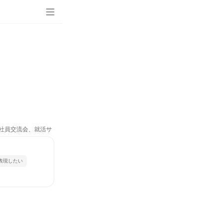
、社員交流会、就活サ
表現したい