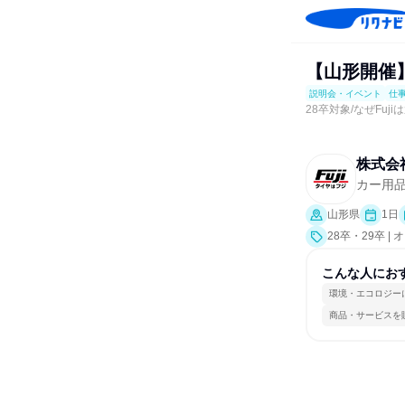
【山形開催
説明会・イベント
仕
28卒対象/なぜFuj
株式会
カー用
山形県
1日
28卒・29卒
ポート、会社説
こんな人にお
環境・エコロジー
商品・サービスを