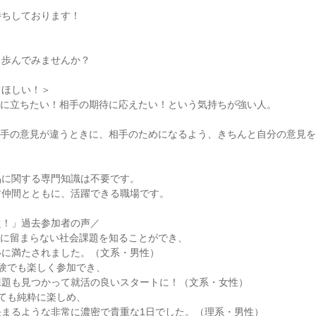
待ちしております！
、歩んでみませんか？
てほしい！＞
役に立ちたい！相手の期待に応えたい！という気持ちが強い人。
相手の意見が違うときに、相手のためになるよう、きちんと自分の意見
品に関する専門知識は不要です。
す仲間とともに、活躍できる職場です。
超！」過去参加者の声／
」に留まらない社会課題を知ることができ、
いに満たされました。（文系・男性）
験でも楽しく参加でき、
課題も見つかって就活の良いスタートに！（文系・女性）
ても純粋に楽しめ、
決まるような非常に濃密で貴重な1日でした。（理系・男性）