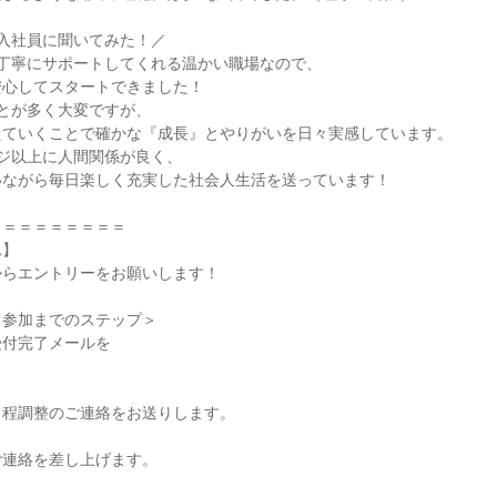
入社員に聞いてみた！／
く丁寧にサポートしてくれる温かい職場なので、
安心してスタートできました！
とが多く大変ですが、
えていくことで確かな『成長』とやりがいを日々実感しています。
ジ以上に人間関係が良く、
いながら毎日楽しく充実した社会人生活を送っています！
＝＝＝＝＝＝＝＝＝
れ】
からエントリーをお願いします！
～参加までのステップ＞
受付完了メールを
日程調整のご連絡をお送りします。
ご連絡を差し上げます。