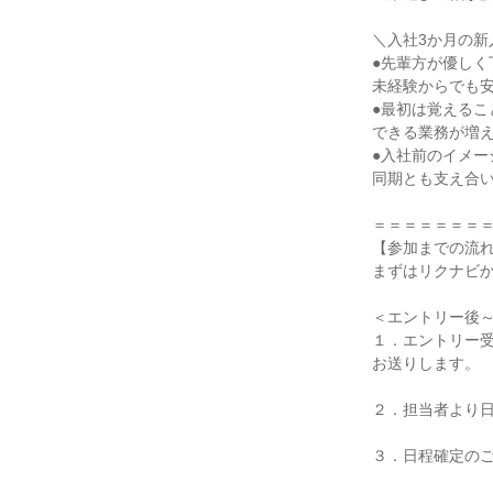
＼入社3か月の新
●先輩方が優し
未経験からでも
●最初は覚えるこ
できる業務が増
●入社前のイメー
同期とも支え合
＝＝＝＝＝＝＝
【参加までの流
まずはリクナビ
＜エントリー後
１．エントリー
お送りします。
２．担当者より
３．日程確定の