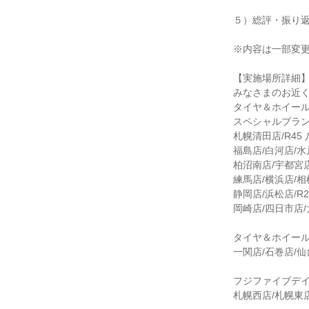
５）総評・振り
※内容は一部変
【実施場所詳細
みなさまのお近
タイヤ＆ホイー
スペシャルブラ
札幌清田店/R45
福島店/白河店/
柏沼南店/宇都宮
練馬店/横浜店/相
静岡店/浜松店/R
岡崎店/四日市店
タイヤ＆ホイー
一関店/石巻店/仙
フジファイブデ
札幌西店/札幌東