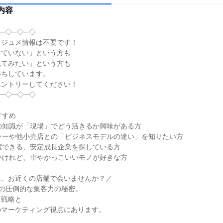
内容
─◇─◇─◇
レジュメ情報は不要です！
っていない」という方も
見てみたい」という方も
待ちしています。
エントリーしてください！
─◇─◇─◇
すすめ
の知識が「現場」でどう活きるか興味がある方
ラーや他小売店との「ビジネスモデルの違い」を知りたい方
躍できる、安定成長企業を探している方
いけれど、車やかっこいいモノが好きな方
ん、お近くの店舗で会いませんか？／
i」の圧倒的な集客力の秘密。
た戦略と
のマーケティング視点にあります。