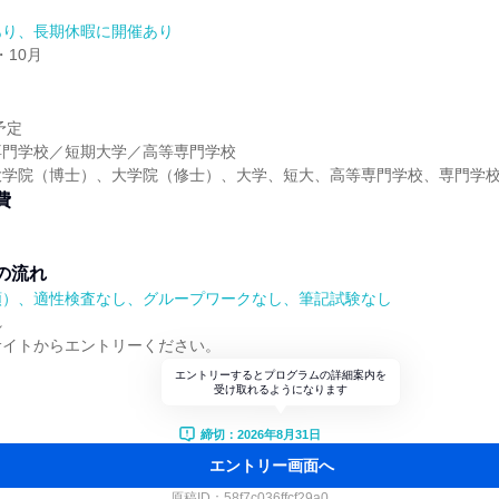
あり、長期休暇に開催あり
・10月
予定
専門学校／短期大学／高等専門学校
大学院（博士）、大学院（修士）、大学、短大、高等専門学校、専門学
費
し
の流れ
順）、適性検査なし、グループワークなし、筆記試験なし
れ
サイトからエントリーください。
エントリーするとプログラムの詳細案内を
受け取れるようになります
締切：2026年8月31日
エントリー画面へ
原稿ID：
58f7c036ffcf29a0