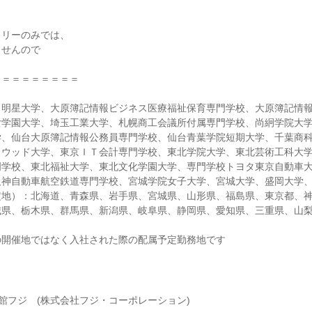
トリーのみでは、
ませんので
！
＝＝＝＝＝＝＝＝＝
き明星大学、大原簿記情報ビジネス医療福祉保育専門学校、大原簿記情
女学園大学、埼玉工業大学、札幌商工会議所付属専門学校、尚絅学院大
学、仙台大原簿記情報公務員専門学校、仙台青葉学院短期大学、千葉商
リウッド大学、東京ＩＴ会計専門学校、東北学院大学、東北芸術工科大
門学校、東北福祉大学、東北文化学園大学、専門学校トヨタ東京自動車
阪神自動車航空鉄道専門学校、宮城学院女子大学、宮城大学、盛岡大学
定地）：北海道、青森県、岩手県、宮城県、山形県、福島県、東京都、
城県、栃木県、群馬県、新潟県、岐阜県、静岡県、愛知県、三重県、山
の開催地ではなく入社された際の配属予定勤務地です
館フジ (株式会社フジ・コーポレーション)