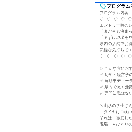
プログラム
プログラム内容
◇─◇─◇─◇─◇
エントリー時の
「まだ何も決ま
「まずは現場を
県内の店舗でお
気軽な気持ちで
◇─◇─◇─◇─◇
✨ こんな方にお
✅ 商学・経営学
✅ 自動車ディー
✅ 県内で長く活
✅ 専門知識はな
＼山形の学生さ
「タイヤはFuj
それは、徹底し
現場一人ひとり