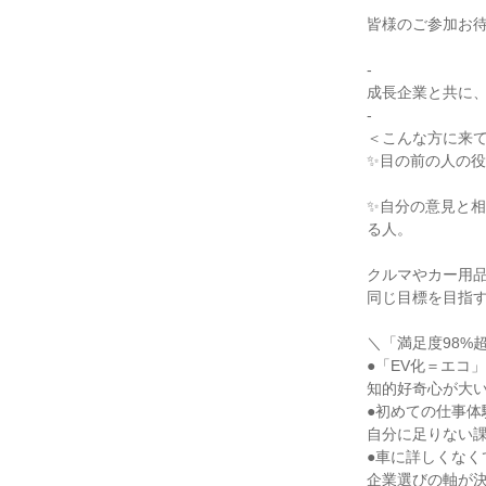
皆様のご参加お
-
成長企業と共に
-
＜こんな方に来
✨目の前の人の
✨自分の意見と
る人。
クルマやカー用
同じ目標を目指
＼「満足度98%
●「EV化＝エコ
知的好奇心が大
●初めての仕事体
自分に足りない
●車に詳しくなく
企業選びの軸が