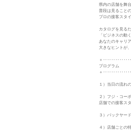
県内の店舗を舞
普段は見ること
プロの接客スタ
カタログを見る
「ビジネスの動
あなたのキャリ
大きなヒントが
＋‥‥‥‥‥‥
プログラム
＋‥‥‥‥‥‥
１）当日の流れ
２）フジ・コー
店舗での接客ス
３）バックヤー
４）店舗ごとの