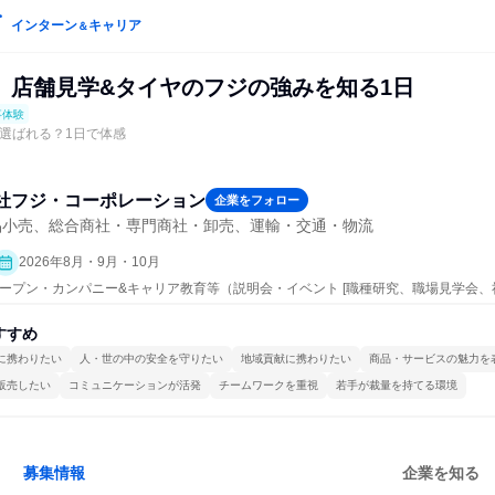
インターン
キャリア
＆
】店舗見学&タイヤのフジの強みを知る1日
事体験
iは選ばれる？1日で体感
社フジ・コーポレーション
企業をフォロー
品小売、総合商社・専門商社・卸売、運輸・交通・物流
2026年8月・9月・10月
 | オープン・カンパニー&キャリア教育等（説明会・イベント [職種研究、職場見学会
明会、業界研究]、仕事体験）
すすめ
に携わりたい
人・世の中の安全を守りたい
地域貢献に携わりたい
商品・サービスの魅力を
販売したい
コミュニケーションが活発
チームワークを重視
若手が裁量を持てる環境
募集情報
企業を知る