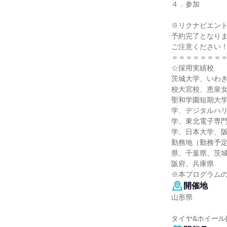
４．参加
※リクナビエン
予約完了となり
ご注意ください
＝＝＝＝＝＝＝
☆採用実績校
茨城大学、いわ
校大宮校、恵泉
聖和学園短期大
学、デジタルハ
学、東北電子専
学、日本大学、
勤務地（勤務予
県、千葉県、茨
阪府、兵庫県
※本プログラム
開催地
山形県
タイヤ&ホイール