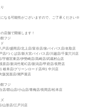
返り
更になる可能性がございますので、ご了承ください※
】
くの店舗で開催します！
ル館フジ
ンド
 八戸店/盛岡店/北上店/富谷店/泉バイパス店/名取店
水戸店/つくば店/新大宮バイパス店/川越店/千葉穴川店
店/宇都宮東店/伊勢崎店/高崎店/武蔵村山店
模原店/新潟竹尾IC店/新潟店/甲府店/長野店
21 岐阜店/グリーンロード店/R1 中川店
/大阪箕面店/潮芦屋店
ル館フジ
台店/郡山店/小山店/青梅店/長岡店/松本店
イズ
店/山形店/江戸川店