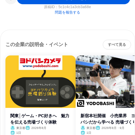
原稿ID：
5c1c4c1a3cb3a68e
問題を報告する
この企業の説明会・イベント
すべて見る
関東│ゲーム・PC好きへ 魅力
新宿本社開催 小売業界 
を伝える売場づくり体験
バシだから学べる 売場づく
験
東京都
2026年8月
東京都
2026年8月・9月
1日
1日