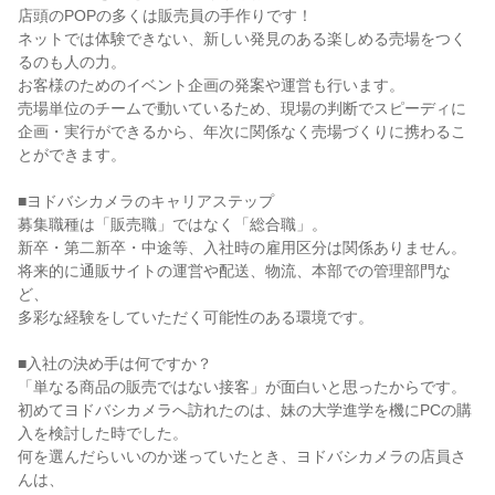
店頭のPOPの多くは販売員の手作りです！
ネットでは体験できない、新しい発見のある楽しめる売場をつく
るのも人の力。
お客様のためのイベント企画の発案や運営も行います。
売場単位のチームで動いているため、現場の判断でスピーディに
企画・実行ができるから、年次に関係なく売場づくりに携わるこ
とができます。
■ヨドバシカメラのキャリアステップ
募集職種は「販売職」ではなく「総合職」。
新卒・第二新卒・中途等、入社時の雇用区分は関係ありません。
将来的に通販サイトの運営や配送、物流、本部での管理部門な
ど、
多彩な経験をしていただく可能性のある環境です。
■入社の決め手は何ですか？
「単なる商品の販売ではない接客」が面白いと思ったからです。
初めてヨドバシカメラへ訪れたのは、妹の大学進学を機にPCの購
入を検討した時でした。
何を選んだらいいのか迷っていたとき、ヨドバシカメラの店員さ
んは、