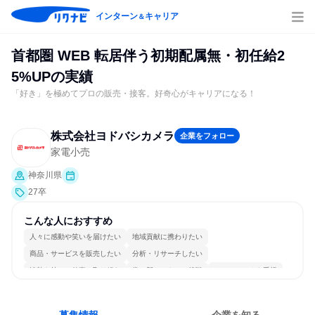
インターン
キャリア
＆
首都圏 WEB 転居伴う初期配属無・初任給2
5%UPの実績
「好き」を極めてプロの販売・接客。好奇心がキャリアになる！
株式会社ヨドバシカメラ
企業をフォロー
家電小売
神奈川県
27卒
こんな人におすすめ
人々に感動や笑いを届けたい
地域貢献に携わりたい
商品・サービスを販売したい
分析・リサーチしたい
情熱を持って仕事に取り組む
常に新しいものに挑戦
チームワークを重視
自分の好きな場所で働ける
若手が裁量を持てる環境
人とたくさん会話する