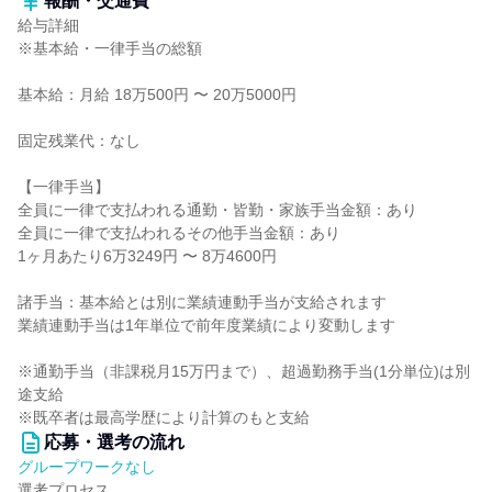
報酬・交通費
給与詳細
※基本給・一律手当の総額
基本給：月給 18万500円 〜 20万5000円
固定残業代：なし
【一律手当】
全員に一律で支払われる通勤・皆勤・家族手当金額：あり
全員に一律で支払われるその他手当金額：あり
1ヶ月あたり6万3249円 〜 8万4600円
諸手当：基本給とは別に業績連動手当が支給されます
業績連動手当は1年単位で前年度業績により変動します
※通勤手当（非課税月15万円まで）、超過勤務手当(1分単位)は別
途支給
※既卒者は最高学歴により計算のもと支給
応募・選考の流れ
グループワークなし
選考プロセス