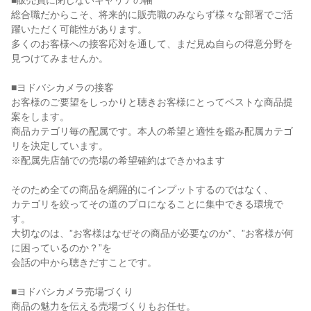
■販売員に閉じないキャリアの幅
総合職だからこそ、将来的に販売職のみならず様々な部署でご活
躍いただく可能性があります。
多くのお客様への接客応対を通して、まだ見ぬ自らの得意分野を
見つけてみませんか。
■ヨドバシカメラの接客
お客様のご要望をしっかりと聴きお客様にとってベストな商品提
案をします。
商品カテゴリ毎の配属です。本人の希望と適性を鑑み配属カテゴ
リを決定しています。
※配属先店舗での売場の希望確約はできかねます
そのため全ての商品を網羅的にインプットするのではなく、
カテゴリを絞ってその道のプロになることに集中できる環境で
す。
大切なのは、”お客様はなぜその商品が必要なのか”、”お客様が何
に困っているのか？”を
会話の中から聴きだすことです。
■ヨドバシカメラ売場づくり
商品の魅力を伝える売場づくりもお任せ。