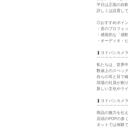
平日は正面の自
詳しくは設置し
◎おすすめポイ
・音のプロフェ
・感覚的な「感
・オーディオ・
▍ヨドバシカメ
￣￣￣￣￣￣￣
私たちは、世界
数値上のスペッ
自らの耳と目で
現場の社員が創
新しい文化やラ
▍ヨドバシカメ
￣￣￣￣￣￣￣
商品の魅力を伝え
店頭のPOPの多
ネットでは体験