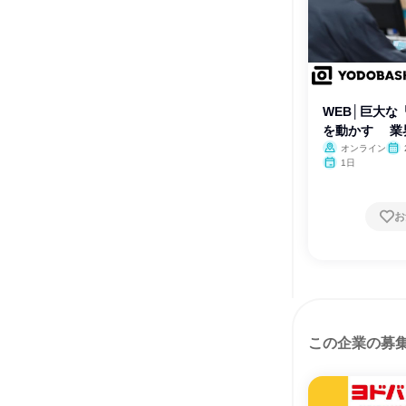
WEB│巨大な
を動かす 業
オンライン
1日
お
この企業の募