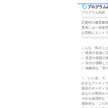
プログラム
プログラム内容
◇─◇─◇─◇─◇
応募時の履歴書
選考には一切使
お気軽にエント
◇─◇─◇─◇─◇
こんな「私のこ
✅ 映画や音楽に
✅ 音質や画質の
✅ 自分が感動し
✅ 抽象的な「音
＼「いい音」で
好きなアーティ
最高のオーディ
あなたが普段か
それを論理的な
感覚的な「こだ