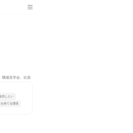
ム、職場見学会、社員
販売したい
量を持てる環境