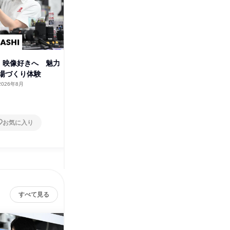
・映像好きへ 魅力
関西│音楽・映像好きへ 魅力
新宿本社
場づくり体験
を伝える売場づくり体験
バシだか
験
2026年8月
大阪府
2026年8月
東京都
1日
1日
お気に入り
お気に入り
すべて見る