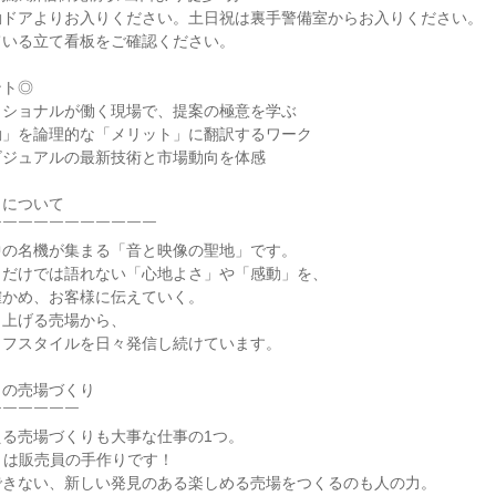
動ドアよりお入りください。土日祝は裏手警備室からお入りください。
ている立て看板をご確認ください。
ント◎
ッショナルが働く現場で、提案の極意を学ぶ
動」を論理的な「メリット」に翻訳するワーク
ビジュアルの最新技術と市場動向を体感
ラについて
￣￣￣￣￣￣￣￣￣￣￣
中の名機が集まる「音と映像の聖地」です。
クだけでは語れない「心地よさ」や「感動」を、
確かめ、お客様に伝えていく。
り上げる売場から、
イフスタイルを日々発信し続けています。
ラの売場づくり
￣￣￣￣￣￣
る売場づくりも大事な仕事の1つ。
くは販売員の手作りです！
できない、新しい発見のある楽しめる売場をつくるのも人の力。