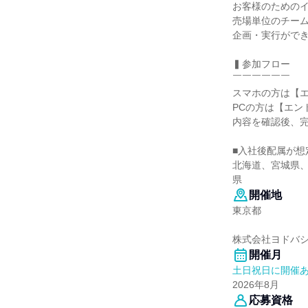
お客様のための
売場単位のチー
企画・実行がで
▍参加フロー
￣￣￣￣￣￣
スマホの方は【
PCの方は【エン
内容を確認後、
■入社後配属が想
北海道、宮城県
県
開催地
東京都
株式会社ヨドバ
開催月
土日祝日に開催
2026年8月
応募資格