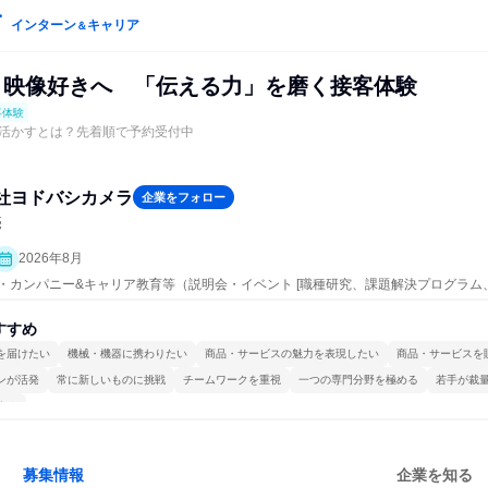
インターン
キャリア
＆
・映像好きへ 「伝える力」を磨く接客体験
事体験
活かすとは？先着順で予約受付中
社ヨドバシカメラ
企業をフォロー
売
2026年8月
ープン・カンパニー&キャリア教育等（説明会・イベント [職種研究、課題解決プログラ
明会]、仕事体験）
すすめ
を届けたい
機械・機器に携わりたい
商品・サービスの魅力を表現したい
商品・サービスを
ンが活発
常に新しいものに挑戦
チームワークを重視
一つの専門分野を極める
若手が裁
する
募集情報
企業を知る