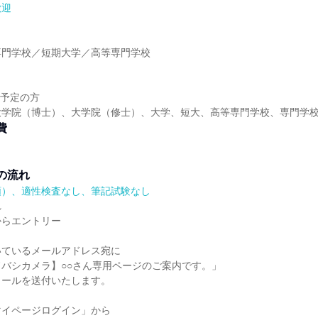
歓迎
】
専門学校／短期大学／高等専門学校
】
業予定の方
大学院（博士）、大学院（修士）、大学、短大、高等専門学校、専門学
費
の流れ
順）、適性検査なし、筆記試験なし
れ
からエントリー
いているメールアドレス宛に
バシカメラ】○○さん専用ページのご案内です。」
メールを送付いたします。
マイページログイン」から