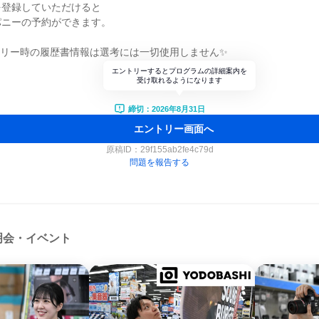
を登録していただけると
パニーの予約ができます。
トリー時の履歴書情報は選考には一切使用しません✨
エントリーするとプログラムの詳細案内を
受け取れるようになります
締切：2026年8月31日
エントリー画面へ
原稿ID：
29f155ab2fe4c79d
問題を報告する
明会・イベント