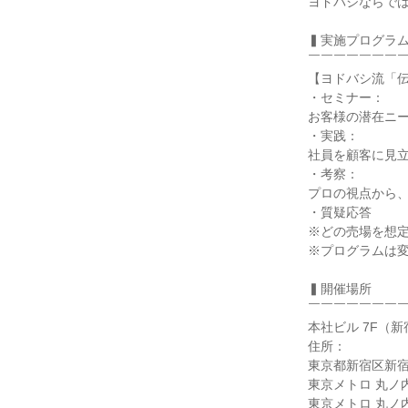
ヨドバシならで
▍実施プログラ
￣￣￣￣￣￣￣
【ヨドバシ流「
・セミナー：
お客様の潜在ニ
・実践：
社員を顧客に見
・考察：
プロの視点から
・質疑応答
※どの売場を想
※プログラムは
▍開催場所
￣￣￣￣￣￣￣
本社ビル 7F（新
住所：
東京都新宿区新宿5
東京メトロ 丸ノ
東京メトロ 丸ノ