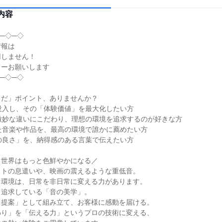
内容
─◇─◇
情報は
用しません！
リーお願いします
─◇─◇
とだ」ポイント、ありませんか？
没入し、その「体験価値」を最大化したい方
微妙な違いにこだわり、理想の環境を追求するのが好きな方
た音楽や作品を、最高の環境で誰かに薦めたい方
の良さ」を、納得感のある言葉で伝えたい方
、世界はもっと色鮮やかになる／
ストの息遣いや、映画の震えるような重低音。
オ環境は、日常を非日常に変える力があります。
ら追求している「音の美学」。
「提案」として組み立て、お客様に感動を届ける。
わり」を「伝える力」というプロの技術に変える、