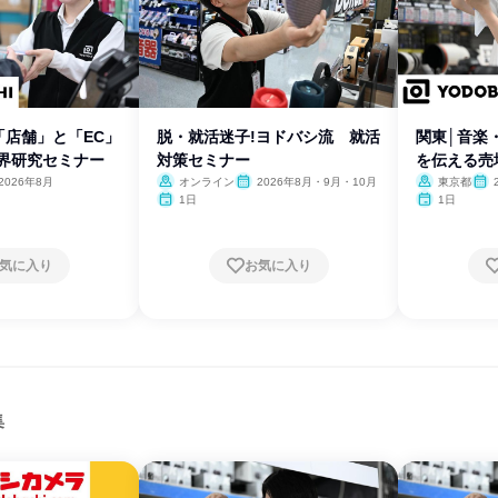
「店舗」と「EC」
脱・就活迷子!ヨドバシ流 就活
関東│音楽
界研究セミナー
対策セミナー
を伝える売
2026年8月
オンライン
2026年8月・9月・10月
東京都
1日
1日
気に入り
お気に入り
集