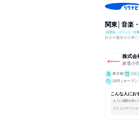
関東│音楽
説明会・イベント
仕
好きや趣味を仕事に
株式会
家電小
東京都
1日
28卒 | オ
交流会、会社説
こんな人にお
人々に感動や笑い
コミュニケーショ
人とたくさん会話