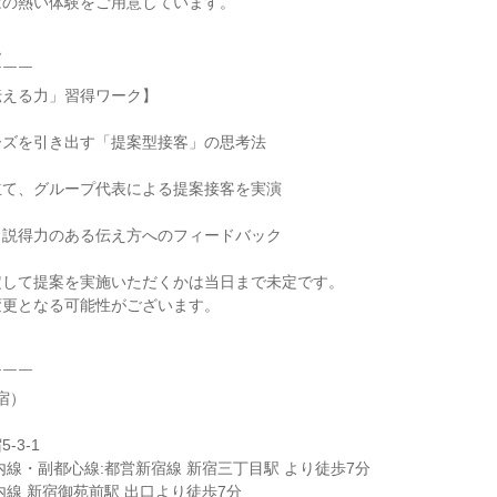
はの熱い体験をご用意しています。
ム
￣￣￣
伝える力」習得ワーク】
ーズを引き出す「提案型接客」の思考法
立て、グループ代表による提案接客を実演
、説得力のある伝え方へのフィードバック
定して提案を実施いただくかは当日まで未定です。
変更となる可能性がございます。
￣￣￣
宿）
-3-1
内線・副都心線:都営新宿線 新宿三丁目駅 より徒歩7分
内線 新宿御苑前駅 出口より徒歩7分