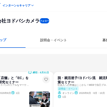
インターン
キャリア
＆
会社ヨドバシカメラ
フォロー
ップ
説明会・イベント
募
締切：8月31日
「店舗」と「EC」を
脱・就活迷子!ヨドバシ流 就活
研究セミナー
策セミナー
＼カメラオフOK／ヨドバシのリアルなマーケティングを知る
社会人への準備はここか
説明会・イベント
2026年8月
1日
オンライン
2026年8月・9月・10月
1日