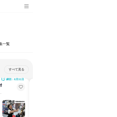
集一覧
すべて見る
締切：8月31日
締切：8月31日
対
関東│音楽・映像好きへ 魅力を
伝える売場づくり体験
ら！WEBで自己プロデュースを学ぶ
配置で変わる「没入感」の変化。空間づくりにチャレンジしよう
説明会・イベント
仕事体験
東京都
2026年8月
1日