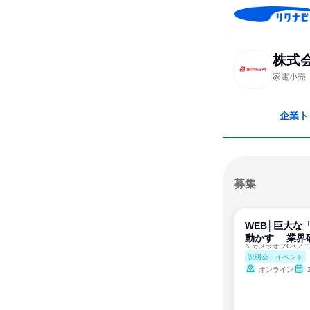
株式
家電小売
企業ト
募集
WEB│巨大な
動かす 業界
説明会・イベント
オンライン