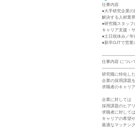
仕事内容
●大手研究企業の
解決する人材業
●研究職スタッフ
キャリア支援・
●土日祝休み／年
●新卒OJTで営
―――――――
仕事内容 につい
―――――――
研究職に特化し
企業の採用課題
求職者のキャリ
企業に対しては
採用課題のヒア
求職者に対して
キャリアの希望
最適なマッチン