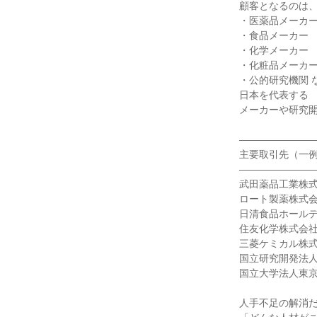
顧客となるのは
・医薬品メーカ
・食品メーカー
・化学メーカー
・化粧品メーカ
・公的研究機関 
日本を代表する
メーカーや研究
―――――――
主要取引先（一
―――――――
武田薬品工業株
ロート製薬株式
日清食品ホール
住友化学株式会
三菱ケミカル株
国立研究開発法
国立大学法人東京
人手不足の解消