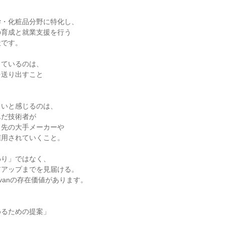
学・化粧品分野に特化し、
の育成と就業支援を行う
社です。
しているのは、
を送り出すこと
。
しいと感じるのは、
んだ技術者が
引先の大手メーカーや
雇用されていくこと。
わり」ではなく、
アアップまでを見届ける。
Advanの存在価値があります。
めるための提案」