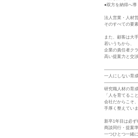
●双方を納得へ導
法人営業・人材
そのすべての要
また、顧客は大
若いうちから、
企業の責任者ク
高い提案力と交
―――――――
一人にしない育
―――――――
研究職人材の育
「人を育てるこ
会社だからこそ
手厚く整えてい
新卒1年目は必ず
商談同行・提案
一つひとつ一緒