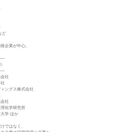
、
ー
ー
など
開発企業が中心。
――
例）
――
式会社
会社
ディングス株式会社
社
式会社
人理化学研究所
大学 ほか
だけではなく、