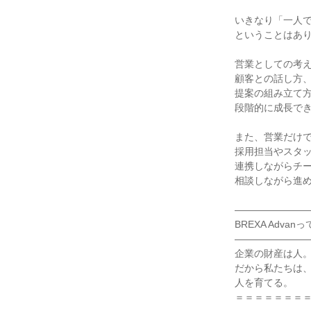
いきなり「一人
ということはあ
営業としての考
顧客との話し方
提案の組み立て
段階的に成長で
また、営業だけ
採用担当やスタ
連携しながらチ
相談しながら進
―――――――
BREXA Adva
―――――――
企業の財産は人
だから私たちは
人を育てる。
＝＝＝＝＝＝＝