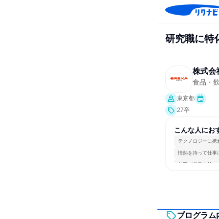
研究職に特
株式会
食品・
東京都
27卒
こんな人にお
テクノロジーに携
情熱を持って仕事
若手が裁量を持て
プログラム