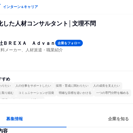
インターン
キャリア
＆
化した人材コンサルタント│文理不問
社ＢＲＥＸＡ Ａｄｖａｎ
企業をフォロー
飲料メーカー、人材派遣・職業紹介
すすめ
わりたい
人の仕事をサポートしたい
採用・育成に関わりたい
人の成長を支えたい
に取り組む
コミュニケーションが活発
明確な目標を追いかける
一つの専門分野を極める
る環境
人とたくさん会話する
募集情報
企業を知る
内容