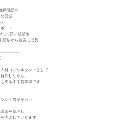
採用課題を
界の営業
の
サポート
休125日／残業少
業未経験から着実に成長
――――――
て
――――――
た人材コンサルタントとして、
を解決しながら、
アも支援する営業職です。
リング・提案を行い、
は
や課題を整理し、
グを実現していきます。