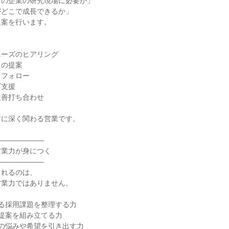
この企業の研究現場に必要か」
がどこで成長できるか」
提案を行います。
ニーズのヒアリング
フの提案
、フォロー
プ支援
改善打ち合わせ
方に深く関わる営業です。
―――――――
営業力が身につく
―――――――
られるのは、
営業力ではありません。
る採用課題を整理する力
提案を組み立てる力
の悩みや希望を引き出す力