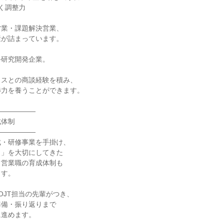
く調整力
営業・課題解決営業、
素が詰まっています。
手研究開発企業。
ラスとの商談経験を積み、
渉力を養うことができます。
――――――
成体制
――――――
成・研修事業を手掛け、
と」を大切にしてきた
、営業職の育成体制も
ます。
OJT担当の先輩がつき、
準備・振り返りまで
に進めます。