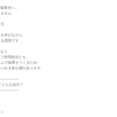
で顧客先へ」
りません。
え方、
、
方を学びながら、
きる環境です。
でなく
ッフ管理担当とも
ームで成果をつくるため、
められる安心感があります。
――――――
nってどんな会社？
――――――
。
、
＝＝