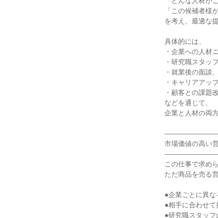
「どんな人材が
「この候補者様
を考え、最適な
具体的には、
・企業への人材
・研究職スタッ
・就業後の面談
・キャリアアッ
・顧客との課題
などを通じて、
企業と人材の両
―――――――
市場価値の高い
―――――――
この仕事で求め
ただ商品を売る
●企業ごとに異な
●相手に合わせて
●研究職スタッフ