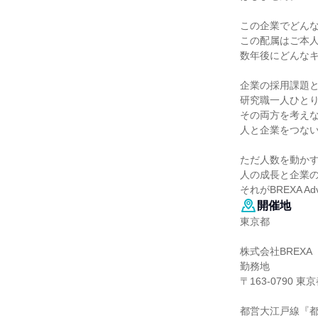
この企業でどん
この配属はご本
数年後にどんな
企業の採用課題
研究職一人ひと
その両方を考え
人と企業をつな
ただ人数を動か
人の成長と企業
それがBREXA A
開催地
東京都
株式会社BREXA 
勤務地
〒163-0790
都営大江戸線『