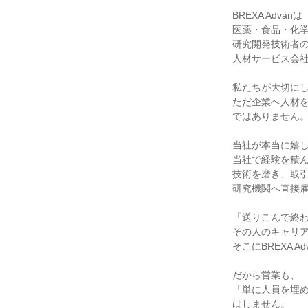
BREXA Advanは
医薬・食品・化
研究開発技術者
人材サービス会
私たちが大切に
ただ企業へ人材
ではありません
当社が本当に嬉
当社で経験を積
技術を磨き、取
研究機関へ直接
「送りこんで終
その人のキャリ
そこにBREXA 
だから営業も、
「単に人員を埋
はしません。