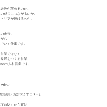
な経験が積めるのか。
人の成長につながるのか。
キャリアが描けるのか。
と、
りの未来。
ながら
いでいく仕事です。
す営業ではなく、
の発展をつくる営業。
dvanの人材営業です。
Advan
 東京都新宿区西新宿２丁目７−１
都庁前駅』から直結