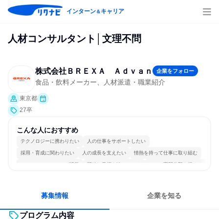
インターン
キャリア
＆
人材コンサルタント│文理不問
株式会社ＢＲＥＸＡ Ａｄｖａｎ
企業をフォロー
食品・飲料メーカー、人材派遣・職業紹介
東京都
27卒
こんな人におすすめ
テクノロジーに携わりたい
人の仕事をサポートしたい
採用・育成に関わりたい
人の成長を支えたい
情熱を持って仕事に取り組む
コミュニケーションが活発
明確な目標を追いかける
一つの専門分野を極める
若手が裁量を持てる環境
人とたくさん会話する
募集情報
企業を知る
プログラム内容