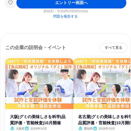
エントリー画面へ
原稿ID：
6c8af5c08885cdaa
問題を報告する
この企業の説明会・イベント
すべて見る
大阪|グミの美味しさを科学|品
名古屋|グミの美味しさを科学
質評価・官能検査|10月開催
品質評価・官能検査|10月開
大阪府
2026年10月
愛知県
2026年10月