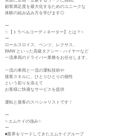
実際に企画・立案するワークに挑戦。
顧客満足度を最大化するためのユニークな
体験の組み込み方を学びます◎
ー
✨【トラベルコーディネーター】とは？✨
ー
ロールスロイス、ベンツ、レクサス、
BMW といった高級タクシー・ハイヤーなど
一流車両のドライバー業務をお任せします。
一流の車両と一流の運転技術や
接客スキルに、ひとりひとりの個性
という彩りを添えて
お客様に快適なサービスを提供
運転と接客のスペシャリストです！
ー
✨エムケイの強み✨
ー
■業界をリードしてきたエムケイグループ