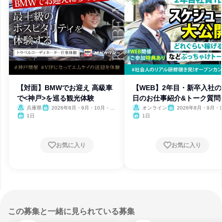
【対面】BMWでお迎え 高級車
【WEB】2年目・新卒入社の
で<神戸>を巡る観光体験
日のお仕事紹介&トーク質問
兵庫県
2026年8月・9月・10月・11
オンライン
2026年8月・9月・1
月
月・11月
1日
1日
お気に入り
お気に入り
この募集と一緒に見られている募集