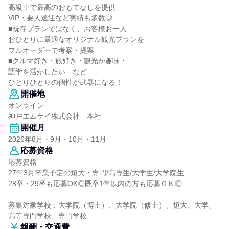
高級車で最高のおもてなしを提供
VIP・要人送迎など実績も多数◎
■既存プランではなく、お客様お一人
おひとりに最適なオリジナル観光プランを
フルオーダーで考案・提案
■クルマ好き・旅好き・観光が趣味・
語学を活かしたい…など
ひとりひとりの個性が武器になる！
開催地
オンライン
神戸エムケイ株式会社 本社
開催月
2026年8月・9月・10月・11月
応募資格
応募資格
27年3月卒業予定の短大・専門/高専生/大学生/大学院生
28卒・29卒も応募OK◎既卒1年以内の方も応募ＯＫ◎
募集対象学校：大学院（博士）、大学院（修士）、短大、大学、
高等専門学校、専門学校
報酬・交通費