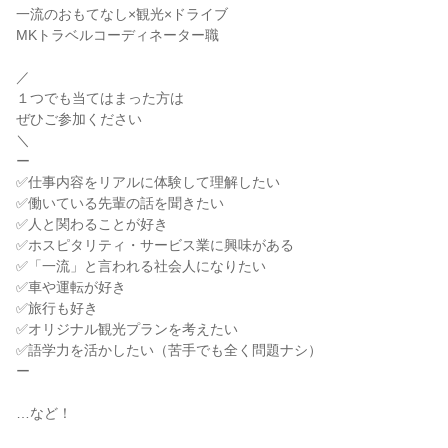
一流のおもてなし×観光×ドライブ
MKトラベルコーディネーター職
／
１つでも当てはまった方は
ぜひご参加ください
＼
ー
✅仕事内容をリアルに体験して理解したい
✅働いている先輩の話を聞きたい
✅人と関わることが好き
✅ホスピタリティ・サービス業に興味がある
✅「一流」と言われる社会人になりたい
✅車や運転が好き
✅旅行も好き
✅オリジナル観光プランを考えたい
✅語学力を活かしたい（苦手でも全く問題ナシ）
ー
…など！