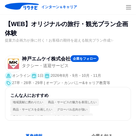
インターン
キャリア
＆
【WEB】オリジナルの旅行・観光プラン企画
体験
提案力企画力が身に付く！お客様の期待を超える観光プラン作成✨
神戸エムケイ株式会社
企業をフォロー
タクシー・送迎サービス
オンライン
1日
2026年8月・9月・10月・11月
27卒・28卒・29卒 | オープン・カンパニー&キャリア教育等
こんな人におすすめ
地域貢献に携わりたい
商品・サービスの魅力を表現したい
商品・サービスを企画したい
グローバル志向が強い
日常的に外国語を使用する
自分の好きな場所で働ける
自分の好きな時間で働ける
多様な職種の人と関われる
若手が裁量を持てる環境
人とたくさん会話する