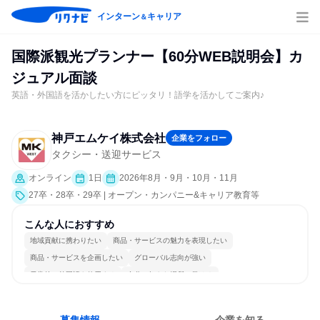
インターン
キャリア
＆
国際派観光プランナー【60分WEB説明会】カ
ジュアル面談
英語・外国語を活かしたい方にピッタリ！語学を活かしてご案内♪
神戸エムケイ株式会社
企業をフォロー
タクシー・送迎サービス
オンライン
1日
2026年8月・9月・10月・11月
27卒・28卒・29卒 | オープン・カンパニー&キャリア教育等
こんな人におすすめ
地域貢献に携わりたい
商品・サービスの魅力を表現したい
商品・サービスを企画したい
グローバル志向が強い
日常的に外国語を使用する
自分の好きな場所で働ける
自分の好きな時間で働ける
多様な職種の人と関われる
若手が裁量を持てる環境
人とたくさん会話する