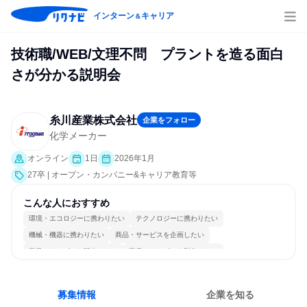
インターン
キャリア
＆
技術職/WEB/文理不問 プラントを造る面白
さが分かる説明会
糸川産業株式会社
企業をフォロー
化学メーカー
オンライン
1日
2026年1月
27卒 | オープン・カンパニー&キャリア教育等
こんな人におすすめ
環境・エコロジーに携わりたい
テクノロジーに携わりたい
機械・機器に携わりたい
商品・サービスを企画したい
商品・サービスを販売したい
商品・サービスを製作したい
プロジェクトを推進したい
チームワークを重視
長く同じ会社に居続けられる
一つの専門分野を極める
募集情報
企業を知る