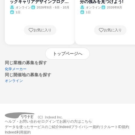
ックキャリアデザインプログラ
分の強みを見つけよう!
ム
オンライン
2026年8月・9月・10月
オンライン
2026年8月
1日
1日
お気に入り
お気に入り
トップページへ
同じ業種の募集を探す
化学メーカー
同じ開催地の募集を探す
オンライン
エントリーするとプログラムの詳細案内を
受け取れるようになります
ヘルプ・お問い合わせ
ログインでお困りの方はこちら
締切：なし
データを使ったサービスのご紹介
Indeedプライバシー規約
リクルートID規約
エントリー画面へ
Indeed利用規約