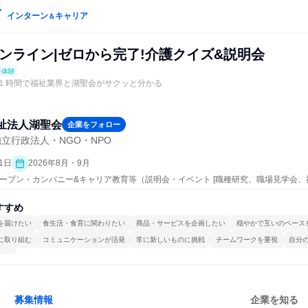
インターン
キャリア
＆
オンライン|ゼロから完了!介護クイズ&説明会
事体験
｜１時間で福祉業界と湖聖会がサクッと分かる
祉法人湖聖会
企業をフォロー
立行政法人・NGO・NPO
1日
2026年8月・9月
 | オープン・カンパニー&キャリア教育等（説明会・イベント [職種研究、職場見学会
明会、業界研究]、仕事体験）
すすめ
を届けたい
食生活・食育に関わりたい
商品・サービスを企画したい
穏やかで互いのペース
に取り組む
コミュニケーションが活発
常に新しいものに挑戦
チームワークを重視
自分
する
募集情報
企業を知る