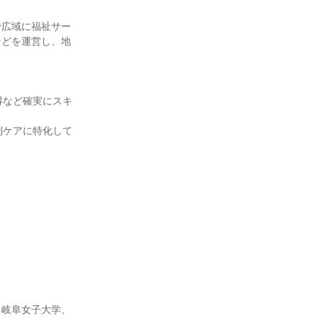
で広域に福祉サー
などを運営し、地
得など確実にスキ
別ケアに特化して
、岐阜女子大学、