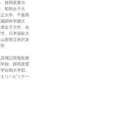
学、静岡産業大
学、昭和女子大
大正大学、千葉商
田園調布学園大
古屋女子大学、名
大学、日本福祉大
、山形県立米沢栄
大学
大原簿記情報医療
門学校、静岡産業
大学短期大学部、
富士リハビリテー