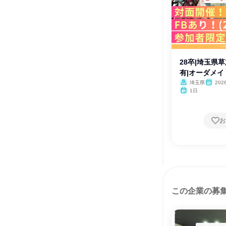
28卒|埼玉県草
有|オーダメ
埼玉県
20
1日
お
この企業の募