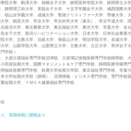
國學院大學、駒澤大学、相模女子大学、静岡英和学院大学、静岡県立大
学、静岡理工科大学、実践女子大学、十文字学園女子大学、城西国際大
学、椙山女学園大学、成城大学、聖隷クリストファー大学、専修大学、
園大学、鶴見大学、帝京大学、帝京科学大学（東京）、帝京平成大学、
東京経済大学、東京農業大学、東京福祉大学、東洋大学、常葉大学、名
奈良女子大学、新潟リハビリテーション大学、日本大学、日本社会事業
学院大学、文教大学、法政大学、身延山大学、明治学院大学、名城大学
和大学、山梨学院大学、山梨県立大学、立教大学、立正大学、和洋女子
専門学校＞
学、大原介護福祉専門学校沼津校、大原簿記情報医療専門学校静岡校、
、小田原短期大学、国際マネジメント＆ケア専門学校、静岡医療学園専
静岡福祉医療専門学校、鈴鹿大学短期大学部、東京福祉専門学校、常葉
日本大学短期大学部（静岡）、沼津情報・ビジネス専門学校、専門学校
三重短期大学、ＹＭＣＡ健康福祉専門学校
聖会
あり、長期休暇に開催あり