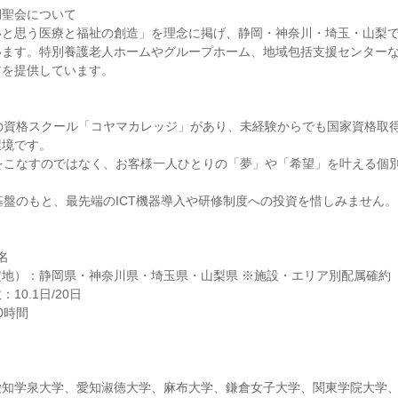
湖聖会について
いと思う医療と福祉の創造」を理念に掲げ、静岡・神奈川・埼玉・山梨
います。特別養護老人ホームやグループホーム、地域包括支援センター
アを提供しています。
自の資格スクール「コヤマカレッジ」があり、未経験からでも国家資格取
環境です。
課をこなすのではなく、お客様一人ひとりの「夢」や「希望」を叶える個
営基盤のもと、最先端のICT機器導入や研修制度への投資を惜しみません。
名
地）：静岡県・神奈川県・埼玉県・山梨県 ※施設・エリア別配属確約
10.1日/20日
0時間
愛知学泉大学、愛知淑徳大学、麻布大学、鎌倉女子大学、関東学院大学