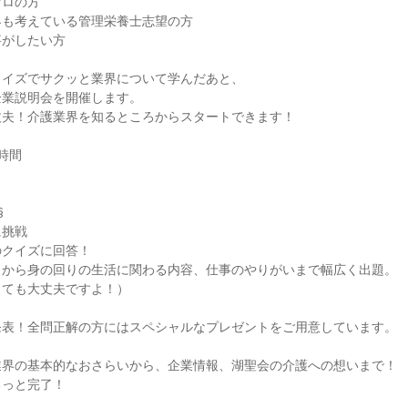
ゼロの方
界も考えている管理栄養士志望の方
事がしたい方
クイズでサクッと業界について学んだあと、
企業説明会を開催します。
丈夫！介護業界を知るところからスタートできます！
時間
§
に挑戦
のクイズに回答！
とから身の回りの生活に関わる内容、仕事のやりがいまで幅広く出題。
くても大丈夫ですよ！）
発表！全問正解の方にはスペシャルなプレゼントをご用意しています。
業界の基本的なおさらいから、企業情報、湖聖会の介護への想いまで！
るっと完了！