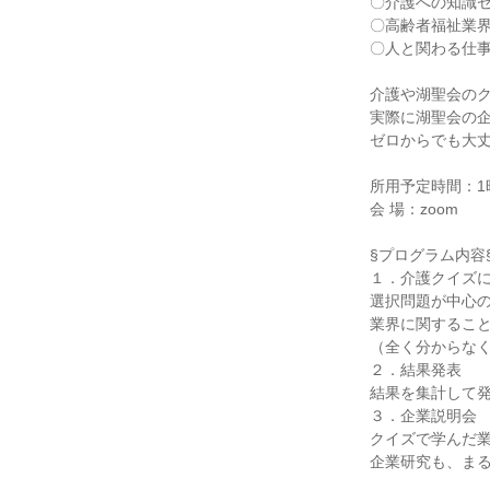
〇介護への知識
〇高齢者福祉業
〇人と関わる仕
介護や湖聖会の
実際に湖聖会の
ゼロからでも大
所用予定時間：1
会 場：zoom
§プログラム内容
１．介護クイズ
選択問題が中心
業界に関するこ
（全く分からな
２．結果発表
結果を集計して
３．企業説明会
クイズで学んだ
企業研究も、ま