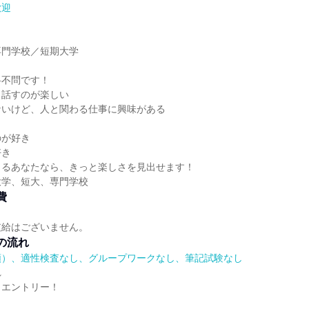
歓迎
】
専門学校／短期大学
】
科不問です！
と話すのが楽しい
ないけど、人と関わる仕事に興味がある
のが好き
好き
まるあなたなら、きっと楽しさを見出せます！
大学、短大、専門学校
費
支給はございません。
の流れ
順）、適性検査なし、グループワークなし、筆記試験なし
れ
りエントリー！