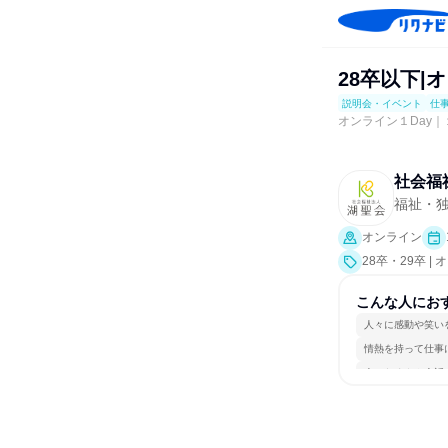
28卒以下|
説明会・イベント
仕
オンライン１Day
社会福
福祉・独
オンライン
28卒・29卒
ポート、会社説
こんな人にお
人々に感動や笑い
情熱を持って仕事
人とたくさん会話