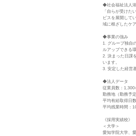
◆社会福祉法人
「自らが受けた
ビスを展開して
域に根ざしたケ
◆事業の強み
1. グループ独
ルアップできる
2. 決まった日
います。
3. 安定した経
◆法人データ
従業員数：1,300
勤務地（勤務予定
平均有給取得日数：
平均残業時間：1
《採用実績校》
＜大学＞
愛知学院大学、