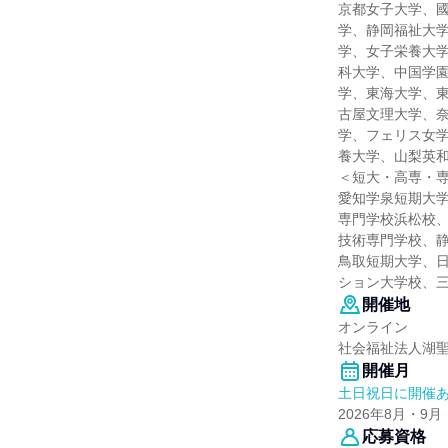
京都女子大学、
学、静岡福祉大
学、女子栄養大
科大学、中国学
学、東海大学、
古屋文理大学、
学、フェリス女
養大学、山梨英
＜短大・高専・
愛知学泉短期大
専門学校浜松校
技術専門学校、
鳥取短期大学、
ション大学校、
開催地
オンライン
社会福祉法人湖
開催月
土日祝日に開催
2026年8月・9月
応募資格