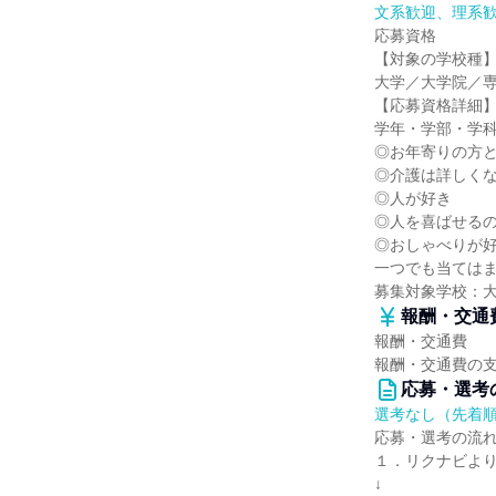
文系歓迎、理系
応募資格
【対象の学校種
大学／大学院／
【応募資格詳細
学年・学部・学
◎お年寄りの方
◎介護は詳しく
◎人が好き
◎人を喜ばせる
◎おしゃべりが
一つでも当ては
募集対象学校：
報酬・交通
報酬・交通費
報酬・交通費の
応募・選考
選考なし（先着
応募・選考の流
１．リクナビよ
↓