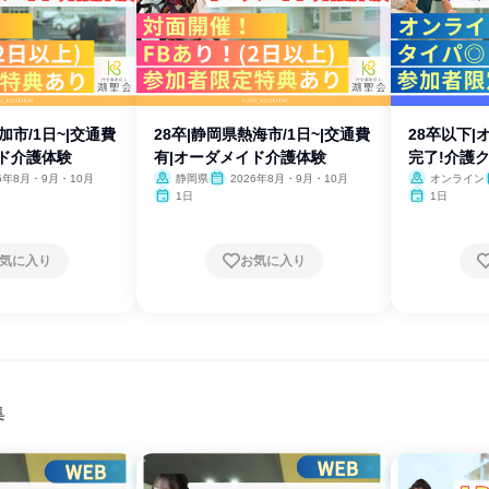
加市/1日~|交通費
28卒|静岡県熱海市/1日~|交通費
28卒以下|
イド介護体験
有|オーダメイド介護体験
完了!介護
26年8月・9月・10月
静岡県
2026年8月・9月・10月
オンライン
1日
1日
気に入り
お気に入り
集