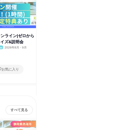
オンライン|ゼロから
28卒|神奈川県小田原市/1日~|交
28卒|静
クイズ&説明会
通費有|カスタム介護体験
有|オー
2026年8月・9月
神奈川県
2026年8月・9月・10月
静岡県
1日
1日
お気に入り
お気に入り
すべて見る