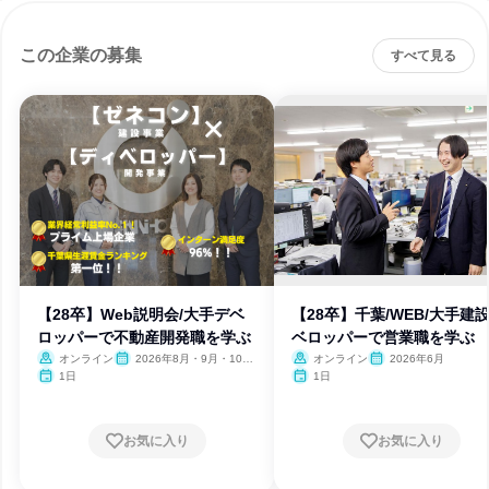
この企業の募集
すべて見る
【28卒】Web説明会/大手デベ
【28卒】千葉/WEB/大手建
ロッパーで不動産開発職を学ぶ
ベロッパーで営業職を学ぶ
オンライン
2026年8月・9月・10
オンライン
2026年6月
月・11月・12月、2027年1
1日
1日
月・2月
お気に入り
お気に入り