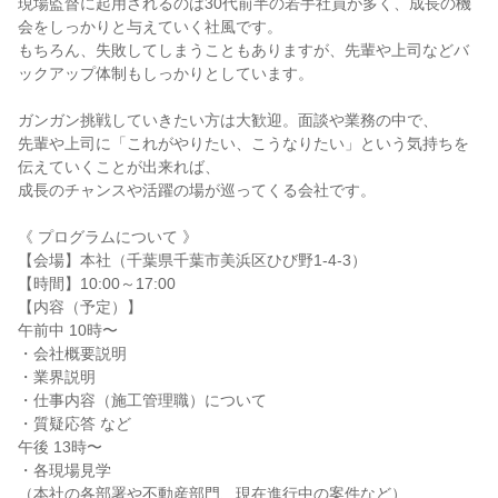
現場監督に起用されるのは30代前半の若手社員が多く、成長の機
会をしっかりと与えていく社風です。
もちろん、失敗してしまうこともありますが、先輩や上司などバ
ックアップ体制もしっかりとしています。
ガンガン挑戦していきたい方は大歓迎。面談や業務の中で、
先輩や上司に「これがやりたい、こうなりたい」という気持ちを
伝えていくことが出来れば、
成長のチャンスや活躍の場が巡ってくる会社です。
《 プログラムについて 》
【会場】本社（千葉県千葉市美浜区ひび野1-4-3）
【時間】10:00～17:00
【内容（予定）】
午前中 10時〜
・会社概要説明
・業界説明
・仕事内容（施工管理職）について
・質疑応答 など
午後 13時〜
・各現場見学
（本社の各部署や不動産部門、現在進行中の案件など）