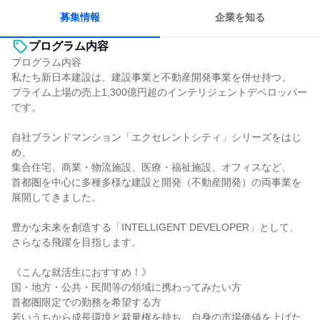
明確な目標を追いかける
若手が裁量を持てる環境
募集情報
企業を知る
プログラム内容
プログラム内容
私たち新日本建設は、建設事業と不動産開発事業を併せ持つ、
プライム上場の売上1,300億円超のインテリジェントデベロッパー
です。
自社ブランドマンション「エクセレントシティ」シリーズをはじ
め、
集合住宅、商業・物流施設、医療・福祉施設、オフィスなど、
首都圏を中心に多種多様な建設と開発（不動産開発）の両事業を
展開してきました。
豊かな未来を創造する「INTELLIGENT DEVELOPER」として、
さらなる飛躍を目指します。
《こんな就活生におすすめ！》
国・地方・公共・民間等の領域に携わってみたい方
首都圏限定での勤務を希望する方
若いうちから成長環境と裁量権を持ち、自身の市場価値を上げた