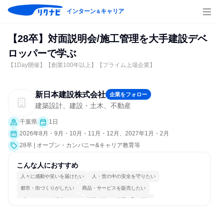
インターン
キャリア
＆
【28卒】対面説明会/施工管理を大手建設デベ
ロッパーで学ぶ
【1Day開催】【創業100年以上】【プライム上場企業】
新日本建設株式会社
企業をフォロー
建築設計、建設・土木、不動産
千葉県
1日
2026年8月・9月・10月・11月・12月、2027年1月・2月
28卒 | オープン・カンパニー&キャリア教育等
こんな人におすすめ
人々に感動や笑いを届けたい
人・世の中の安全を守りたい
都市・街づくりがしたい
商品・サービスを販売したい
プロジェクトを推進したい
情熱を持って仕事に取り組む
コミュニケーションが活発
長く同じ会社に居続けられる