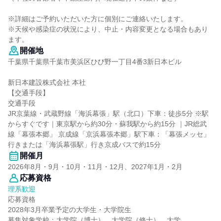
※詳細はご予約いただいた方に個別にご連絡いたします。
※天候や感染症の状況により、中止・内容変更となる場合もあり
ます。
開催地
千葉県千葉県千葉市美浜区ひび野一丁目4番3新日本ビル
新日本建設株式会社 本社
【交通手段】
交通手段
JR京葉線・武蔵野線「海浜幕張」駅（北口）下車：徒歩5分 ※駅
からすぐです｜東京駅から約30分・蘇我駅から約15分 ｜JR総武
線「幕張本郷」 京成線「京浜幕張本郷」駅下車：「幕張メッセ」
行きまたは「海浜幕張駅」行き京成バスで約15分
開催月
2026年8月・9月・10月・11月・12月、2027年1月・2月
応募資格
理系歓迎
応募資格
2028年3月卒業予定の大学生・大学院生
募集対象学校：大学院（博士）、大学院（修士）、大学