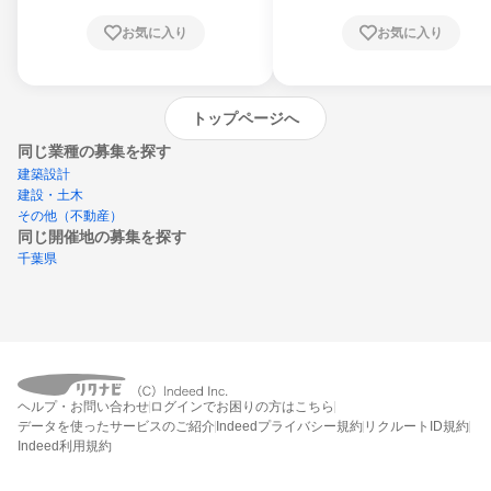
お気に入り
お気に入り
トップページへ
同じ業種の募集を探す
建築設計
建設・土木
その他（不動産）
同じ開催地の募集を探す
千葉県
エントリーするとプログラムの詳細案内を
ヘルプ・お問い合わせ
ログインでお困りの方はこちら
受け取れるようになります
データを使ったサービスのご紹介
Indeedプライバシー規約
リクルートID規約
Indeed利用規約
締切：2026年8月31日
エントリー画面へ