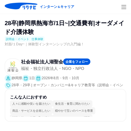
インターン
キャリア
＆
28卒|静岡県熱海市/1日~|交通費有|オーダメイ
ド介護体験
説明会・イベント
仕事体験
対面/１Day~｜体験型インターンシップの入門編！
社会福祉法人湖聖会
企業をフォロー
福祉・独立行政法人・NGO・NPO
静岡県
1日
2026年8月・9月・10月
28卒・29卒 | オープン・カンパニー&キャリア教育等（説明会・イベン
ト [職種研究、職場見学会、社員交流会、就活サポート、会社説明会、業
界研究]、仕事体験）
こんな人におすすめ
人々に感動や笑いを届けたい
食生活・食育に関わりたい
商品・サービスを企画したい
穏やかで互いのペースを尊重
情熱を持って仕事に取り組む
コミュニケーションが活発
常に新しいものに挑戦
チームワークを重視
自分の好きな場所で働ける