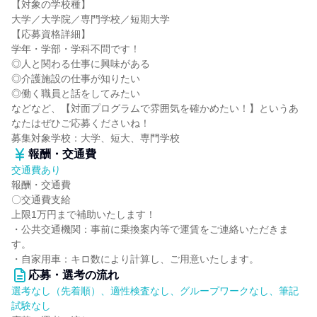
【対象の学校種】
大学／大学院／専門学校／短期大学
【応募資格詳細】
学年・学部・学科不問です！
◎人と関わる仕事に興味がある
◎介護施設の仕事が知りたい
◎働く職員と話をしてみたい
などなど、【対面プログラムで雰囲気を確かめたい！】というあ
なたはぜひご応募くださいね！
募集対象学校：大学、短大、専門学校
報酬・交通費
交通費あり
報酬・交通費
〇交通費支給
上限1万円まで補助いたします！
・公共交通機関：事前に乗換案内等で運賃をご連絡いただきま
す。
・自家用車：キロ数により計算し、ご用意いたします。
応募・選考の流れ
選考なし（先着順）、適性検査なし、グループワークなし、筆記
試験なし