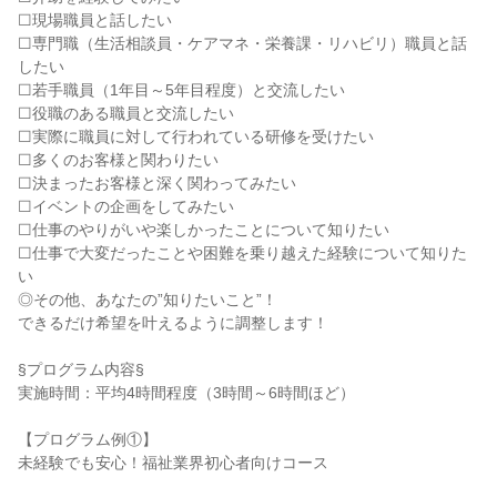
☐現場職員と話したい
☐専門職（生活相談員・ケアマネ・栄養課・リハビリ）職員と話
したい
☐若手職員（1年目～5年目程度）と交流したい
☐役職のある職員と交流したい
☐実際に職員に対して行われている研修を受けたい
☐多くのお客様と関わりたい
☐決まったお客様と深く関わってみたい
☐イベントの企画をしてみたい
☐仕事のやりがいや楽しかったことについて知りたい
☐仕事で大変だったことや困難を乗り越えた経験について知りた
い
◎その他、あなたの”知りたいこと”！
できるだけ希望を叶えるように調整します！
§プログラム内容§
実施時間：平均4時間程度（3時間～6時間ほど）
【プログラム例①】
未経験でも安心！福祉業界初心者向けコース