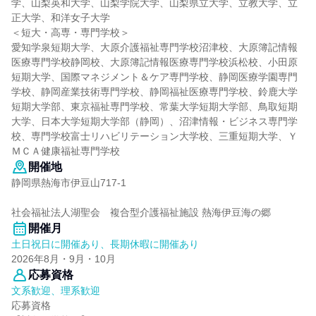
学、山梨英和大学、山梨学院大学、山梨県立大学、立教大学、立
正大学、和洋女子大学
＜短大・高専・専門学校＞
愛知学泉短期大学、大原介護福祉専門学校沼津校、大原簿記情報
医療専門学校静岡校、大原簿記情報医療専門学校浜松校、小田原
短期大学、国際マネジメント＆ケア専門学校、静岡医療学園専門
学校、静岡産業技術専門学校、静岡福祉医療専門学校、鈴鹿大学
短期大学部、東京福祉専門学校、常葉大学短期大学部、鳥取短期
大学、日本大学短期大学部（静岡）、沼津情報・ビジネス専門学
校、専門学校富士リハビリテーション大学校、三重短期大学、Ｙ
ＭＣＡ健康福祉専門学校
開催地
静岡県熱海市伊豆山717-1
社会福祉法人湖聖会 複合型介護福祉施設 熱海伊豆海の郷
開催月
土日祝日に開催あり、長期休暇に開催あり
2026年8月・9月・10月
応募資格
文系歓迎、理系歓迎
応募資格