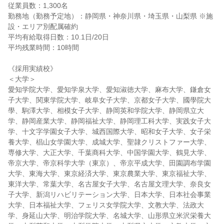
従業員数：1,300名
勤務地（勤務予定地）：静岡県・神奈川県・埼玉県・山梨県 ※施
設・エリア別配属確約
平均有給取得日数：10.1日/20日
平均残業時間：10時間
《採用実績校》
＜大学＞
愛知学院大学、愛知学泉大学、愛知淑徳大学、麻布大学、鎌倉女
子大学、関東学院大学、岐阜女子大学、京都女子大学、國學院大
學、駒澤大学、相模女子大学、静岡英和学院大学、静岡県立大
学、静岡産業大学、静岡福祉大学、静岡理工科大学、実践女子大
学、十文字学園女子大学、城西国際大学、昭和女子大学、女子栄
養大学、椙山女学園大学、成城大学、聖隷クリストファー大学、
専修大学、大正大学、千葉商科大学、中国学園大学、鶴見大学、
帝京大学、帝京科学大学（東京）、帝京平成大学、田園調布学園
大学、東海大学、東京経済大学、東京農業大学、東京福祉大学、
東洋大学、常葉大学、名古屋女子大学、名古屋文理大学、奈良女
子大学、新潟リハビリテーション大学、日本大学、日本社会事業
大学、日本福祉大学、フェリス女学院大学、文教大学、法政大
学、身延山大学、明治学院大学、名城大学、山形県立米沢栄養大