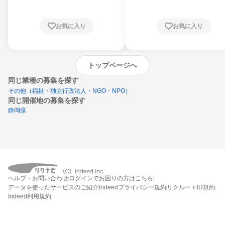
お気に入り
お気に入り
トップページへ
同じ業種の募集を探す
その他（福祉・独立行政法人・NGO・NPO）
同じ開催地の募集を探す
静岡県
エントリーするとプログラムの詳細案内を
ヘルプ・お問い合わせ
ログインでお困りの方はこちら
受け取れるようになります
データを使ったサービスのご紹介
Indeedプライバシー規約
リクルートID規約
Indeed利用規約
締切：あと2日
エントリー画面へ