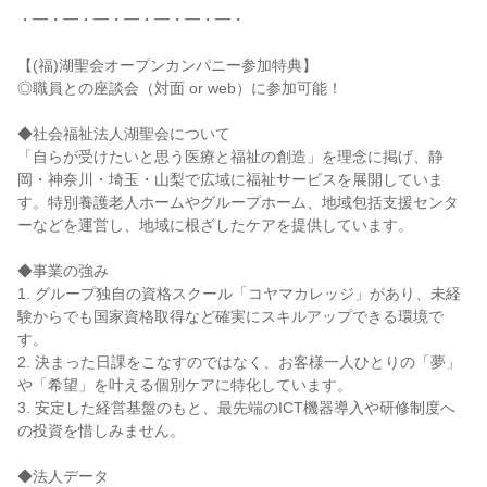
・━・━・━・━・━・━・━・
【(福)湖聖会オープンカンパニー参加特典】
◎職員との座談会（対面 or web）に参加可能！
◆社会福祉法人湖聖会について
「自らが受けたいと思う医療と福祉の創造」を理念に掲げ、静
岡・神奈川・埼玉・山梨で広域に福祉サービスを展開していま
す。特別養護老人ホームやグループホーム、地域包括支援センタ
ーなどを運営し、地域に根ざしたケアを提供しています。
◆事業の強み
1. グループ独自の資格スクール「コヤマカレッジ」があり、未経
験からでも国家資格取得など確実にスキルアップできる環境で
す。
2. 決まった日課をこなすのではなく、お客様一人ひとりの「夢」
や「希望」を叶える個別ケアに特化しています。
3. 安定した経営基盤のもと、最先端のICT機器導入や研修制度へ
の投資を惜しみません。
◆法人データ