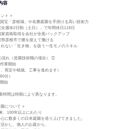
内容
ント ⭐
超！国宝「彦根城」や名勝庭園を手掛ける高い技術力
完全週休2日制（土日）」で年間休日118日
国家資格取得を会社が全面バックアップ
賀県彦根市で腰を据えて働ける
替されない「生き物」を扱う一生モノのスキル
の流れ（造園技術職の場合） ⏰
現場作業開始
し、剪定や植栽、工事を進めます）
（60分）
業開始
業時間は時期により異なります。
造園について ⭐
来、100年以上にわたり
中心に数多くの日本庭園を造り上げてきました。
を活かし、個人のお庭から、