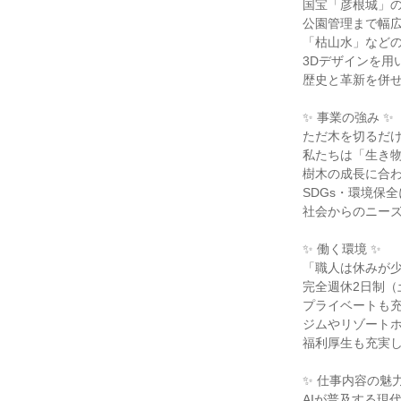
国宝「彦根城」
公園管理まで幅
「枯山水」など
3Dデザインを用
歴史と革新を併
✨ 事業の強み ✨
ただ木を切るだ
私たちは「生き
樹木の成長に合
SDGs・環境保
社会からのニー
✨ 働く環境 ✨
「職人は休みが
完全週休2日制（
プライベートも
ジムやリゾート
福利厚生も充実
✨ 仕事内容の魅力
AIが普及する現