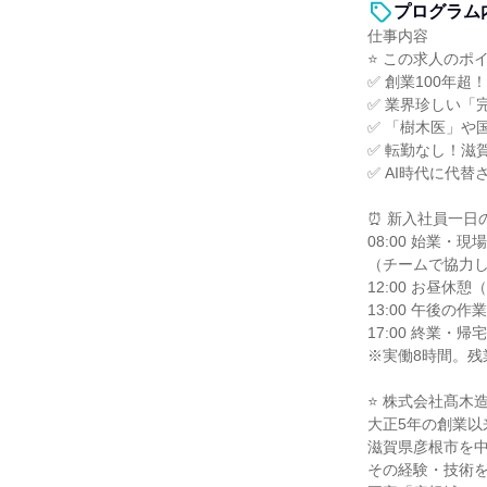
プログラム
仕事内容
⭐ この求人のポイ
✅ 創業100年
✅ 業界珍しい「
✅ 「樹木医」や
✅ 転勤なし！滋
✅ AI時代に代
⏰ 新入社員一日
08:00 始業・
（チームで協力
12:00 お昼休憩
13:00 午後の作
17:00 終業・帰宅
※実働8時間。残
⭐ 株式会社髙木
大正5年の創業以
滋賀県彦根市を
その経験・技術