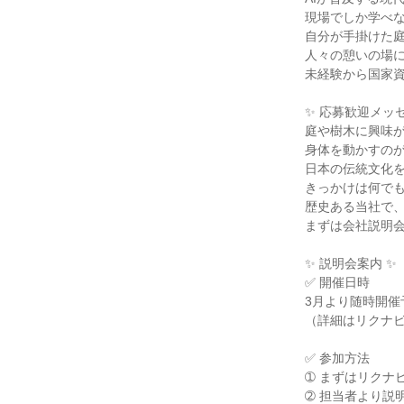
現場でしか学べ
自分が手掛けた
人々の憩いの場
未経験から国家
✨ 応募歓迎メッセ
庭や樹木に興味
身体を動かすの
日本の伝統文化
きっかけは何で
歴史ある当社で
まずは会社説明
✨ 説明会案内 ✨
✅ 開催日時
3月より随時開催
（詳細はリクナ
✅ 参加方法
➀ まずはリクナ
➁ 担当者より説