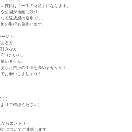
ない技術は「一生の財産」になります。
庭や公園が地図に残り、
になる達成感は格別です。
資格の取得も目指せます。
ージ ✨
がある方、
が好きな方、
を守りたい方。
も構いません。
、あなた自身の価値を高めませんか？
会でお会いしましょう！
予定
ビよりご確認ください）
ビからエントリー
明会についてご連絡します