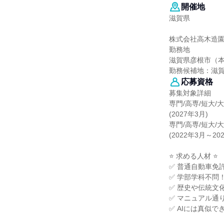
開催地
滋賀県
株式会社高木造
勤務地
滋賀県彦根市（
勤務候補地：滋
応募資格
募集対象詳細
専門/高専/短大
(2027年3月)
専門/高専/短大/
(2022年3月～20
⭐ 求める人材 ⭐
✅ 普通自動車免
✅ 学部学科不問
✅ 歴史や伝統文
✅ マニュアル通
✅ AIには真似