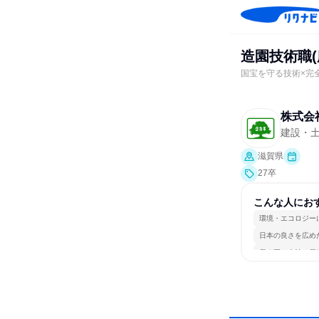
造園技術職(
国宝を守る技術×完
株式会
建設・
滋賀県
27卒
こんな人にお
環境・エコロジー
日本の良さを広め
長く同じ会社に居