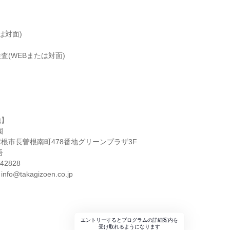
は対面)
査(WEBまたは対面)
地】
園
根市長曽根南町478番地グリーンプラザ3F
吾
2828
@takagizoen.co.jp
エントリーするとプログラムの詳細案内を
受け取れるようになります