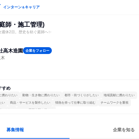
インターン
キャリア
＆
庭師・施工管理)
全週休2日。歴史を紡ぐ庭師へ✨
社高木造園
企業をフォロー
土木
すすめ
に携わりたい
動物・生き物に携わりたい
都市・街づくりがしたい
地域貢献に携わりたい
たい
商品・サービスを製作したい
情熱を持って仕事に取り組む
チームワークを重視
続けられる
一つの専門分野を極める
募集情報
企業を知る