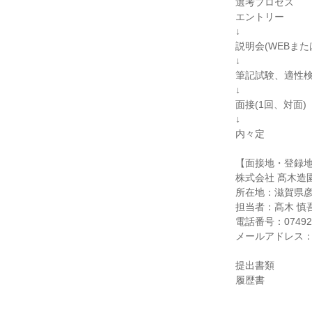
選考プロセス
エントリー
↓
説明会(WEBまた
↓
筆記試験、適性検
↓
面接(1回、対面)
↓
内々定
【面接地・登録
株式会社 髙木造
所在地：滋賀県彦
担当者：髙木 慎
電話番号：074924
メールアドレス：info
提出書類
履歴書