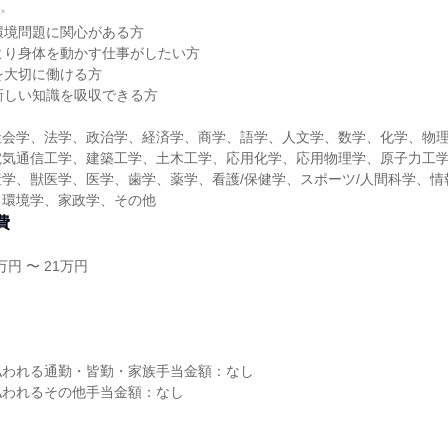
✨
環境問題に関心がある方
より身体を動かす仕事がしたい方
を大切に働ける方
新しい知識を吸収できる方
社会学、法学、政治学、経済学、商学、語学、人文学、数学、化学、物
電気通信工学、建築工学、土木工学、応用化学、応用物理学、原子力工
学、獣医学、医学、歯学、薬学、看護/保健学、スポーツ/人間科学、情
、環境学、家政学、その他
費
円 〜 21万円
し
払われる通勤・皆勤・家族手当金額：なし
払われるその他手当金額：なし