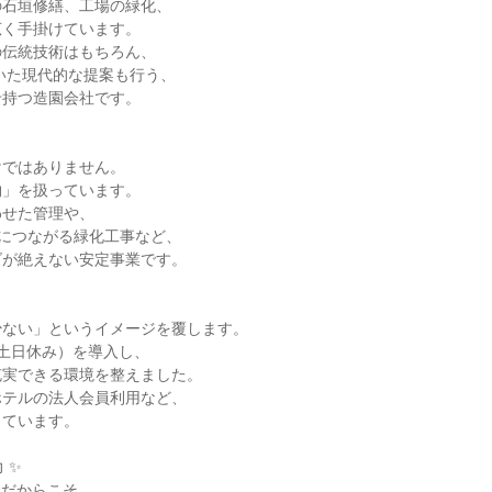
の石垣修繕、工場の緑化、
広く手掛けています。
の伝統技術はもちろん、
いた現代的な提案も行う、
せ持つ造園会社です。
けではありません。
物」を扱っています。
わせた管理や、
全につながる緑化工事など、
ズが絶えない安定事業です。
少ない」というイメージを覆します。
土日休み）を導入し、
充実できる環境を整えました。
ホテルの法人会員利用など、
しています。
 ✨
代だからこそ、