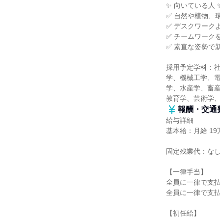
✨ 向いている人 
✅ 自然や植物、
✅ デスクワーク
✅ チームワーク
✅ 素直な姿勢で
採用予定学科：
学、機械工学、
学、水産学、畜産
教育学、芸術学
報酬・交通
給与詳細
基本給：月給 19万
固定残業代：な
【一律手当】
全員に一律で支
全員に一律で支
【初任給】