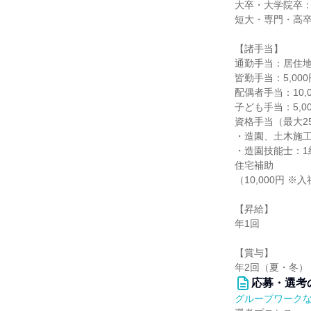
大卒・大学院卒：2
短大・専門・高卒：
【諸手当】
通勤手当：居住地
皆勤手当：5,000
配偶者手当：10,0
子ども手当：5,0
資格手当（最大25
・造園、土木施工管
・造園技能士：1級5
住宅補助
（10,000円 
【昇給】
年1回
【賞与】
年2回（夏・冬）
応募・選考
グループワーク