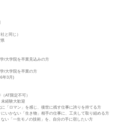
園
本社と同じ）
賀県
/大学/大学院を卒業見込みの方
大学/大学院を卒業の方
26年3月)
許（AT限定不可）
！未経験大歓迎
化に「ロマン」を感じ、後世に残す仕事に誇りを持てる方
りにいかない「生き物」相手の仕事に、工夫して取り組める方
できない「一生モノの技術」を、自分の手に宿したい方