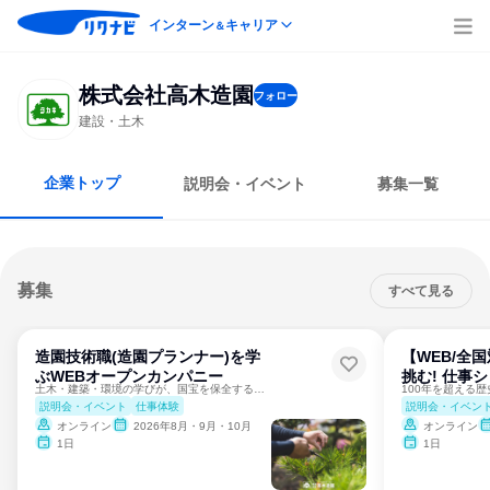
インターン
キャリア
＆
株式会社高木造園
フォロー
建設・土木
企業トップ
説明会・イベント
募集一覧
募集
すべて見る
造園技術職(造園プランナー)を学
【WEB/全
ぶWEBオープンカンパニー
挑む! 仕事
土木・建築・環境の学びが、国宝を保全する技術に変わる。
説明会・イベント
仕事体験
説明会・イベン
オンライン
2026年8月・9月・10月
オンライン
1日
1日