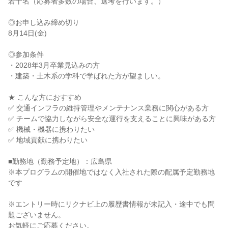
若干名（応募者多数の場合、選考を行います。）
◎お申し込み締め切り
8月14日(金)
◎参加条件
・2028年3月卒業見込みの方
・建築・土木系の学科で学ばれた方が望ましい。
★ こんな方におすすめ
✅ 交通インフラの維持管理やメンテナンス業務に関心がある方
✅ チームで協力しながら安全な運行を支えることに興味がある方
✅ 機械・機器に携わりたい
✅ 地域貢献に携わりたい
■勤務地（勤務予定地）：広島県
※本プログラムの開催地ではなく入社された際の配属予定勤務地
です
※エントリー時にリクナビ上の履歴書情報が未記入・途中でも問
題ございません。
お気軽にご応募ください。