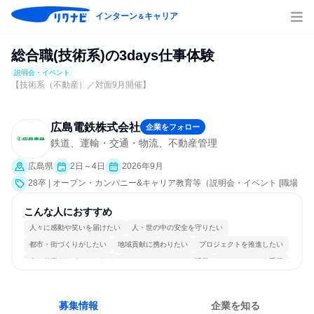
インターン
キャリア
＆
総合職(技術系)の3days仕事体験
説明会・イベント
【技術系（不動産）／対面9月開催】
広島電鉄株式会社
企業をフォロー
鉄道、運輸・交通・物流、不動産管理
広島県
2日～4日
2026年9月
28卒 | オープン・カンパニー&キャリア教育等（説明会・イベント [職場
見学会、業界研究]）
こんな人におすすめ
人々に感動や笑いを届けたい
人・世の中の安全を守りたい
都市・街づくりがしたい
地域貢献に携わりたい
プロジェクトを推進したい
人の仕事をサポートしたい
コミュニケーションが活発
チームワークを重視
多様な職種の人と関われる
人とたくさん会話する
募集情報
企業を知る