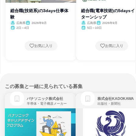
総合職(技術系)の3days仕事体
総合職(電車技術)の5daysイ
験
ターンシップ
広島県
2026年9月
広島県
2026年9月
2日～4日
5日～10日
お気に入り
お気に入り
この募集と一緒に見られている募集
パナソニック株式会社
株式会社KADOKAWA
半導体・電子機器メーカー
出版社・新聞社