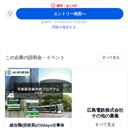
締切：あと6日
エントリー画面へ
原稿ID：
5100be1571b163be
問題を報告する
この企業の説明会・イベント
すべて見る
広島電鉄株式会社
その他の募集
すべて見る
総合職(技術系)の3days仕事体