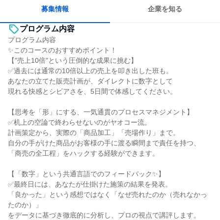
自分の好きな場所で働ける
募集情報
企業を知る
プログラム内容
プログラム内容
✨このコースのおすすめポイント！
【"売上10倍"という圧倒的な成果に挑む】
✅過去には通常の10倍以上の売上を叩き出した班も。
あなたの立てた販売計画が、ダイレクトに数字として
現れる快感とシビアさを、5日間で体感してください。
【思考を「形」にする、一気通貫のプロセスマネジメント】
✅机上の空論で終わらせないのがヤオコー流。
計画策定から、実際の「商品加工」「売場作り」まで。
自分の手がけた商品がお客様の手に渡る瞬間まで責任を持つ、
「商売の全工程」をハックする経験ができます。
【「数字」という共通言語でのフィードバック✨】
✅最終日には、あなたが仕掛けた施策の結果を発表。
「良かった」という感想ではなく「なぜ売れたのか（売れなかっ
たのか）」
をデータに基づき徹底的に分析し、プロの視点で講評します。