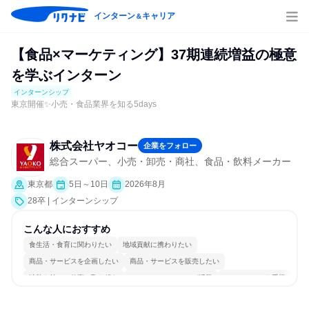
インターン
キャリア
＆
【食品×マーケティング】37期連続増益の極意
を学ぶインターン
インターンシップ
東京開催✨小売・食品業界を知る5days
株式会社ヤオコー
企業をフォロー
総合スーパー、小売・卸売・商社、食品・飲料メーカー
東京都
5日～10日
2026年8月
28卒 | インターンシップ
こんな人におすすめ
食生活・食育に関わりたい
地域貢献に携わりたい
商品・サービスを企画したい
商品・サービスを販売したい
情熱を持って仕事に取り組む
コミュニケーションが活発
チームワークを重視
女性が働きやすい環境で働ける
長く同じ会社に居続けられる