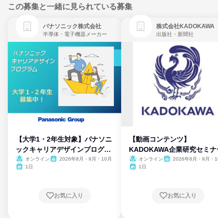
この募集と一緒に見られている募集
パナソニック株式会社
株式会社KADOKAWA
半導体・電子機器メーカー
出版社・新聞社
【大学1・2年生対象】パナソニ
【動画コンテンツ】
ックキャリアデザインプログラ
KADOKAWA企業研究セミナ
ム
オンライン
2026年8月・9月・10月
オンライン
2026年8月・9月・1
月・11月・12月
1日
1日
お気に入り
お気に入り