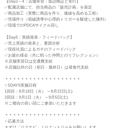
【Day2～4：店舗実習：仮説検証と実行】
✅配属店舗にて、担当商品の「販売計画」を策定
✅商品加工（実際に商品を作り、価値を高める工程）
✅売場作り（視線誘導や心理的トリガーを駆使した陳列）
✅現場でのPDCAサイクル回し
【Day5：実績発表・フィードバック】
✅売上実績の発表と、要因分析
✅現役社員によるガチのフィードバック
✅お疲れ様会（共に戦った仲間とのリフレクション）
※店舗実習日は交通費支給
※店舗以外の日（初日・最終日）は昼食代支給
＊＊＊＊＊＊＊＊＊＊＊＊＊＊＊＊＊＊＊
✨5DAYS実施日程
1回目：8月18日（火） ～8月22日(土)
2回目：9月1日（火） ～9月5日(土)
※ご都合の良い回にご参加いただきます
＊＊＊＊＊＊＊＊＊＊＊＊＊＊＊＊＊＊＊
✨応募方法
まずは「リクナビ」よりエントリーをお願いします。