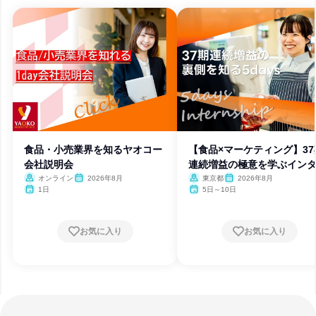
食品・小売業界を知るヤオコー
【食品×マーケティング】37
会社説明会
連続増益の極意を学ぶイン
ン
オンライン
2026年8月
東京都
2026年8月
1日
5日～10日
お気に入り
お気に入り