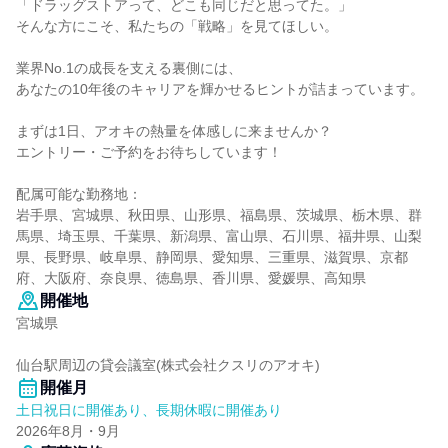
「ドラッグストアって、どこも同じだと思ってた。」
そんな方にこそ、私たちの「戦略」を見てほしい。
業界No.1の成長を支える裏側には、
あなたの10年後のキャリアを輝かせるヒントが詰まっています。
まずは1日、アオキの熱量を体感しに来ませんか？
エントリー・ご予約をお待ちしています！
配属可能な勤務地：
岩手県、宮城県、秋田県、山形県、福島県、茨城県、栃木県、群
馬県、埼玉県、千葉県、新潟県、富山県、石川県、福井県、山梨
県、長野県、岐阜県、静岡県、愛知県、三重県、滋賀県、京都
府、大阪府、奈良県、徳島県、香川県、愛媛県、高知県
開催地
宮城県
仙台駅周辺の貸会議室(株式会社クスリのアオキ)
開催月
土日祝日に開催あり、長期休暇に開催あり
2026年8月・9月