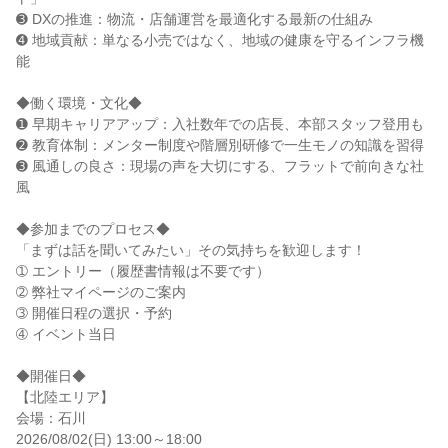
➌ DXの推進：物流・店舗運営を最適化する最新の仕組み
➍ 地域貢献：単なる小売ではなく、地域の健康を守るインフラ機
能
◆働く環境・文化◆
➊ 早期キャリアアップ：入社数年での店長、本部スタッフ登用も
➋ 教育体制：メンター制度や階層別研修で一生モノの知識を習得
➌ 風通しの良さ：現場の声を大切にする、フラットで前向きな社
風
◆参加までのプロセス◆
「まずは話を聞いてみたい」その気持ちを歓迎します！
➀ エントリー（履歴書情報は不要です）
➁ 弊社マイページのご案内
➂ 開催日程の選択・予約
➃ イベント当日
◆開催日◆
【北陸エリア】
会場：石川
2026/08/02(日) 13:00～18:00