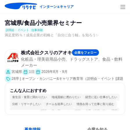
インターン
キャリア
＆
宮城県/食品小売業界セミナー
説明会・イベント
仕事体験
満足度95％！成長企業の戦略と「自分に合う軸」を知ろう✨
株式会社クスリのアオキ
企業をフォロー
化粧品・理美容用品小売、ドラッグストア、食品・飲料
メーカー
宮城県
1日
2026年8月・9月
28卒 | オープン・カンパニー&キャリア教育等（説明会・イベント [課題
解決プログラム、社員交流会、就活サポート、会社説明会、業界研究]、
仕事体験）
こんな人におすすめ
食生活・食育に関わりたい
地域貢献に携わりたい
経営に近い仕事がしたい
分析・リサーチしたい
チームを統率したい
情熱を持って仕事に取り組む
コミュニケーションが活発
常に新しいものに挑戦
若手が裁量を持てる環境
人とたくさん会話する
募集情報
企業を知る