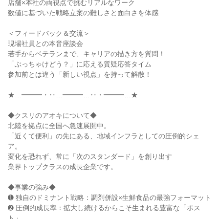
店舗×本社の両視点で挑むリアルなワーク
数値に基づいた戦略立案の難しさと面白さを体感
＜フィードバック＆交流＞
現場社員との本音座談会
若手からベテランまで、キャリアの描き方を質問！
「ぶっちゃけどう？」に応える質疑応答タイム
参加前とは違う「新しい視点」を持って解散！
★…━━━・‥…━━━…‥・━━━…★
◆クスリのアオキについて◆
北陸を拠点に全国へ急速展開中。
「近くて便利」の先にある、地域インフラとしての圧倒的シェ
ア。
変化を恐れず、常に「次のスタンダード」を創り出す
業界トップクラスの成長企業です。
◆事業の強み◆
➊ 独自のドミナント戦略：調剤併設×生鮮食品の最強フォーマット
➋ 圧倒的成長率：拡大し続けるからこそ生まれる豊富な「ポス
ト」