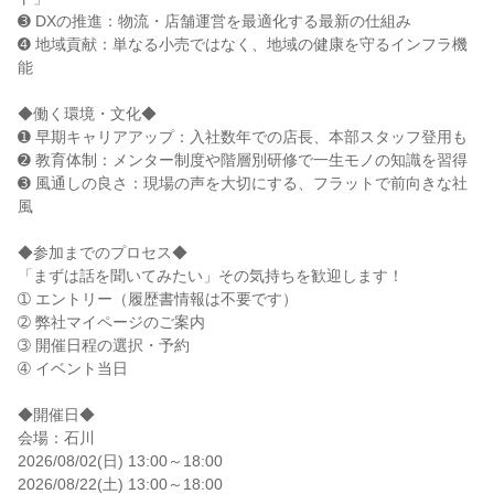
➌ DXの推進：物流・店舗運営を最適化する最新の仕組み
➍ 地域貢献：単なる小売ではなく、地域の健康を守るインフラ機
能
◆働く環境・文化◆
➊ 早期キャリアアップ：入社数年での店長、本部スタッフ登用も
➋ 教育体制：メンター制度や階層別研修で一生モノの知識を習得
➌ 風通しの良さ：現場の声を大切にする、フラットで前向きな社
風
◆参加までのプロセス◆
「まずは話を聞いてみたい」その気持ちを歓迎します！
➀ エントリー（履歴書情報は不要です）
➁ 弊社マイページのご案内
➂ 開催日程の選択・予約
➃ イベント当日
◆開催日◆
会場：石川
2026/08/02(日) 13:00～18:00
2026/08/22(土) 13:00～18:00