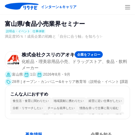
インターン
キャリア
＆
富山県/食品小売業界セミナー
説明会・イベント
仕事体験
満足度95％！成長企業の戦略と「自分に合う軸」を知ろう✨
株式会社クスリのアオキ
企業をフォロー
化粧品・理美容用品小売、ドラッグストア、食品・飲料
メーカー
富山県
1日
2026年8月・9月
28卒 | オープン・カンパニー&キャリア教育等（説明会・イベント [課題
解決プログラム、社員交流会、就活サポート、会社説明会、業界研究]、
仕事体験）
こんな人におすすめ
食生活・食育に関わりたい
地域貢献に携わりたい
経営に近い仕事がしたい
分析・リサーチしたい
チームを統率したい
情熱を持って仕事に取り組む
コミュニケーションが活発
常に新しいものに挑戦
若手が裁量を持てる環境
人とたくさん会話する
募集情報
企業を知る