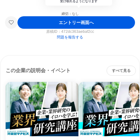
受け取れるようになります
締切：なし
エントリー画面へ
原稿ID：
472dc363aebaf2cc
問題を報告する
この企業の説明会・イベント
すべて見る