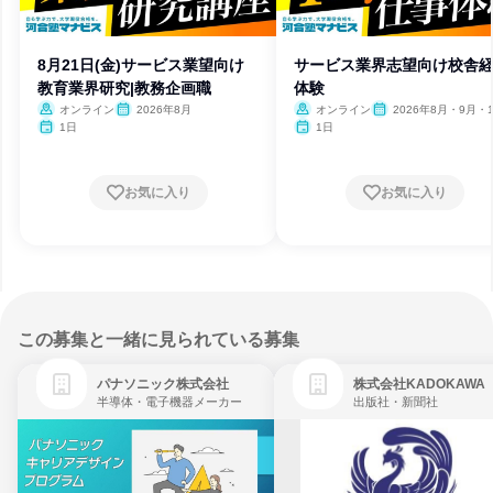
8月21日(金)サービス業望向け
サービス業界志望向け校舎
教育業界研究|教務企画職
体験
オンライン
2026年8月
オンライン
2026年8月・9月・1
月・11月・12月、2027
1日
1日
月・2月・3月
お気に入り
お気に入り
この募集と一緒に見られている募集
パナソニック株式会社
株式会社KADOKAWA
半導体・電子機器メーカー
出版社・新聞社