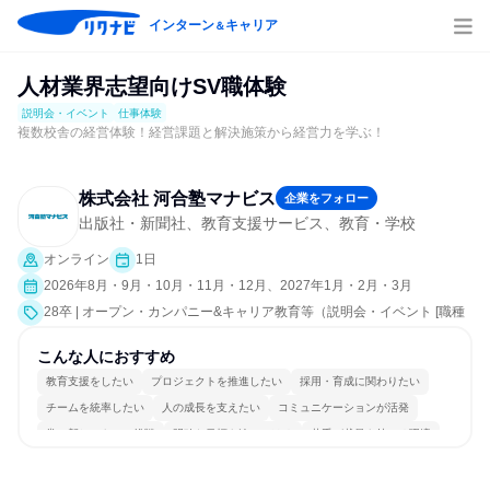
インターン
キャリア
＆
人材業界志望向けSV職体験
説明会・イベント
仕事体験
複数校舎の経営体験！経営課題と解決施策から経営力を学ぶ！
株式会社 河合塾マナビス
企業をフォロー
出版社・新聞社、教育支援サービス、教育・学校
オンライン
1日
2026年8月・9月・10月・11月・12月、2027年1月・2月・3月
28卒 | オープン・カンパニー&キャリア教育等（説明会・イベント [職種
研究、課題解決プログラム、社員交流会、就活サポート、会社説明会、
業界研究]、仕事体験）
こんな人におすすめ
教育支援をしたい
プロジェクトを推進したい
採用・育成に関わりたい
チームを統率したい
人の成長を支えたい
コミュニケーションが活発
常に新しいものに挑戦
明確な目標を追いかける
若手が裁量を持てる環境
人とたくさん会話する