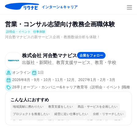
インターン
キャリア
＆
営業・コンサル志望向け教務企画職体験
説明会・イベント
仕事体験
河合塾マナビスの新サービス企画・教務数値分析を体験！
株式会社 河合塾マナビス
企業をフォロー
出版社・新聞社、教育支援サービス、教育・学校
オンライン
1日
2026年8月・9月・10月・11月・12月、2027年1月・2月・3月
28卒 | オープン・カンパニー&キャリア教育等（説明会・イベント [職種
研究、課題解決プログラム、社員交流会、就活サポート、会社説明会、
業界研究]、仕事体験）
こんな人におすすめ
地域貢献に携わりたい
教育支援をしたい
商品・サービスを企画したい
プロジェクトを推進したい
経営に近い仕事がしたい
分析・リサーチしたい
常に新しいものに挑戦
明確な目標を追いかける
若手が裁量を持てる環境
人とたくさん会話する