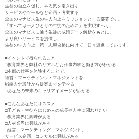
生徒の自立を促し、やる気を引き出す
サービスやツールなど企画・考案する、
全国のマナビス生の学力向上をミッションとする部署です。
「すべては一人ひとりの生徒のために」を実現すべく、
全国のマナビスに通う生徒の成績データ解析をもとに、
より良いサービスを提供し、
生徒の学力向上・第一志望合格に向けて、日々邁進しています。
■イベントで得られること
□教育業界と弊社のリアルなお仕事内容と働き方がわかる
□本部の仕事を体験することで、
経営・マーケティング・マネジメントを
戦略方針設計から提案までを学べる
□あなたの未来のキャリアイメージが広がる
■こんなあなたにオススメ
□子ども・生徒をはじめ人の成長や人生に関わりたい
□教育業界に興味がある
□人材業界に興味がある
□経営、マーケティング、マネジメント、
サービス企画、コンサルに興味がある