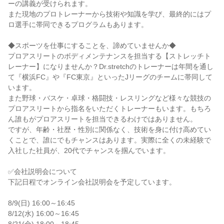
ーの講義が受けられます。
また現地のプロトレーナーから技術や知識を学び、最終的にはプ
ロ選手に帯同できるプログラムもあります。
◆スポーツを仕事にすることを、諦めていませんか◆
プロアスリートのボディメンテナンスを担当する【ストレッチト
レーナー】になりませんか？Dr.stretchのトレーナーは年間を通し
て『横浜FC』や『FC東京』といったJリーグのチームに帯同して
います。
また野球・バスケ・卓球・格闘技・レスリングなど様々な競技の
プロアスリートから指名をいただくトレーナーもいます。もちろ
ん誰もがプロアスリートを担当できるわけではありません。
ですが、年齢・社歴・性別に関係なく、技術を身に付け高めてい
くことで、誰にでもチャンスはあります。実際に全くの未経験で
入社した社員が、20代でチャンスを掴んでいます。
✅会社説明会について
下記日程でオンライン会社説明会を予定しています。
8/9(日) 16:00～16:45
8/12(水) 16:00～16:45