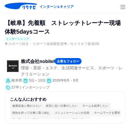
インターン
キャリア
＆
【岐阜】先着順 ストレッチトレーナー現場
体験5daysコース
インターンシップ
🌟スポーツ好き・スポーツ未経験歓迎🌟✅カメラオフ参加OK
株式会社nobitel
企業をフォロー
理容・美容・エステ、生活関連サービス、スポーツ・レ
クリエーション
岐阜県
5日～10日
2026年8月・9月
27卒 | インターンシップ
こんな人におすすめ
健康促進に携わりたい
経営に近い仕事がしたい
チームを統率したい
情熱を持って仕事に取り組む
コミュニケーションが活発
チームワークを重視
長く同じ会社に居続けられる
自分の好きな場所で働ける
一つの専門分野を極める
若手が裁量を持てる環境