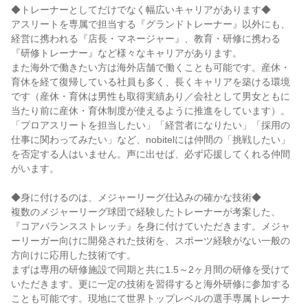
◆トレーナーとしてだけでなく幅広いキャリアがあります◆
アスリートを専属で担当する『グランドトレーナー』以外にも、
経営に携われる『店長・マネージャー』、教育・研修に携わる
『研修トレーナー』など様々なキャリアがあります。
また海外で働きたい方は海外店舗で働くことも可能です。産休・
育休を経て復帰している社員も多く、長くキャリアを築ける環境
です（産休・育休は男性も取得実績あり／会社として男女ともに
当たり前に産休・育休制度が使えるように推進をしています）。
「プロアスリートを担当したい」「経営者になりたい」「採用の
仕事に関わってみたい」など、nobitelには仲間の「挑戦したい」
を否定する人はいません。声に出せば、必ず応援してくれる仲間
がいます。
◆身に付けるのは、メジャーリーグ仕込みの確かな技術◆
複数のメジャーリーグ球団で経験したトレーナーが考案した、
『コアバランスストレッチ』を身に付けていただきます。メジャ
ーリーガー向けに開発された技術を、スポーツ経験がない一般の
方向けに応用した技術です。
まずは専用の研修施設で同期と共に1.5～2ヶ月間の研修を受けて
いただきます。更に一定の技術を習得すると海外研修に参加する
ことも可能です。現地にて世界トップレベルの選手専属トレーナ