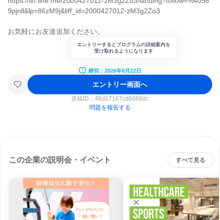
https://liff.line.me/2000427012-zM3g2Zo3/landing?follow=%4056
9pjnll&lp=86zM9j&liff_id=2000427012-zM3g2Zo3
お気軽にお友達追加ください。
エントリーするとプログラムの詳細案内を
受け取れるようになります
締切：2026年8月22日
エントリー画面へ
原稿ID：
46d17167cd6066dc
問題を報告する
この企業の説明会・イベント
すべて見る