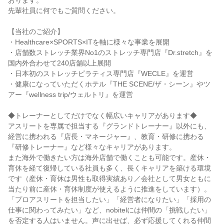
おります。
先輩社員に何でもご質問ください。
【当社のご紹介】
・Healthcare×SPORTS×ITを軸に様々な事業を展開
・店舗数ストレッチ業界No1のストレッチ専門店『Dr.stretch』を
国内外合わせて240店舗以上展開
・日本初のストレッチピラティス専門店『WECLE』を運営
・健康になっていただくホテル『THE SCENE/ザ・シーン』やツ
アー『wellness trip/ウェルトリ』を運営
◆トレーナーとしてだけでなく幅広いキャリアがあります◆
アスリートを専属で担当する『グランドトレーナー』以外にも、
経営に携われる『店長・マネージャー』、教育・研修に携わる
『研修トレーナー』など様々なキャリアがあります。
また海外で働きたい方は海外店舗で働くことも可能です。産休・
育休を経て復帰している社員も多く、長くキャリアを築ける環境
です（産休・育休は男性も取得実績あり／会社として男女ともに
当たり前に産休・育休制度が使えるように推進をしています）。
「プロアスリートを担当したい」「経営者になりたい」「採用の
仕事に関わってみたい」など、nobitelには仲間の「挑戦したい」
を否定する人はいません。声に出せば、必ず応援してくれる仲間