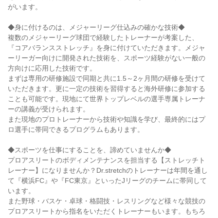
がいます。
◆身に付けるのは、メジャーリーグ仕込みの確かな技術◆
複数のメジャーリーグ球団で経験したトレーナーが考案した、
『コアバランスストレッチ』を身に付けていただきます。メジャ
ーリーガー向けに開発された技術を、スポーツ経験がない一般の
方向けに応用した技術です。
まずは専用の研修施設で同期と共に1.5～2ヶ月間の研修を受けて
いただきます。更に一定の技術を習得すると海外研修に参加する
ことも可能です。現地にて世界トップレベルの選手専属トレーナ
ーの講義が受けられます。
また現地のプロトレーナーから技術や知識を学び、最終的にはプ
ロ選手に帯同できるプログラムもあります。
◆スポーツを仕事にすることを、諦めていませんか◆
プロアスリートのボディメンテナンスを担当する【ストレッチト
レーナー】になりませんか？Dr.stretchのトレーナーは年間を通し
て『横浜FC』や『FC東京』といったJリーグのチームに帯同して
います。
また野球・バスケ・卓球・格闘技・レスリングなど様々な競技の
プロアスリートから指名をいただくトレーナーもいます。もちろ