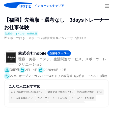
インターン
キャリア
＆
【福岡】先着順・選考なし 3daysトレーナー
お仕事体験
説明会・イベント
仕事体験
🌟スポーツ好き・スポーツ未経験歓迎🌟✅カメラオフ参加OK
株式会社nobitel
企業をフォロー
理容・美容・エステ、生活関連サービス、スポーツ・レ
クリエーション
福岡県
2日～4日
2026年8月・9月
27卒 | オープン・カンパニー&キャリア教育等（説明会・イベント [職種
研究、職場見学会、社員交流会、就活サポート、会社説明会、業界研
究]、仕事体験）
こんな人におすすめ
人々に感動や笑いを届けたい
健康促進に携わりたい
美の追求に携わりたい
チームを統率したい
コミュニケーションが活発
チームワークを重視
女性が働きやすい環境で働ける
長く同じ会社に居続けられる
自分の好きな場所で働ける
人とたくさん会話する