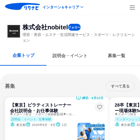
インターン
キャリア
＆
株式会社nobitel
フォロー
理容・美容・エステ・生活関連サービス・スポーツ・レクリエーシ
ョン
企業トップ
説明会・イベント
募集一覧
募集
すべて見る
締切：8月22日
【東京】ピラティストレーナー
28卒【東京
会社説明会・お仕事体験
ー現場体験5
🌟スポーツ好き・スポーツ未経験歓迎🌟✅カメラオフ参加OK
説明会・イベント
仕事体験
インターンシッ
東京都
2026年8月・9月
1日
東京都
2