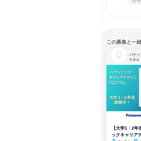
お
この募集と一
パナソ
半導体
【大学1・2年
ックキャリア
オンライン