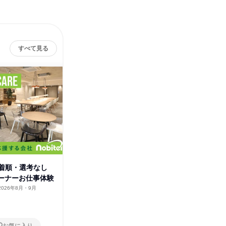
すべて見る
先着順・選考なし
28卒【東京】3daysストレッチ
WEB会
レーナーお仕事体験
トレーナー仕事体験
レーナー
2026年8月・9月
東京都
2026年8月・9月
オンラ
2日～4日
1日