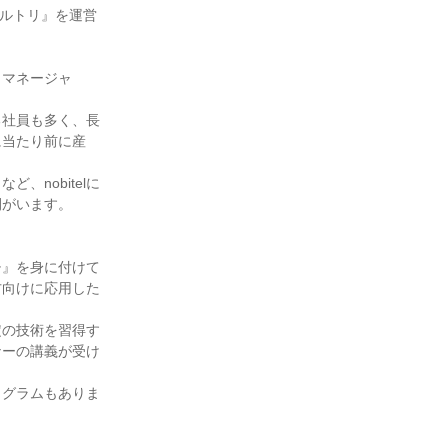
ウェルトリ』を運営
・マネージャ
る社員も多く、長
に当たり前に産
nobitelに
間がいます。
チ』を身に付けて
方向けに応用した
定の技術を習得す
ナーの講義が受け
ログラムもありま