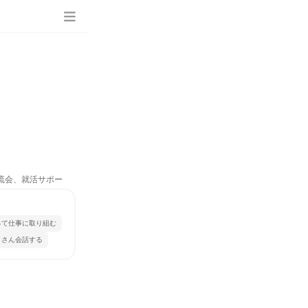
交流会、就活サポー
って仕事に取り組む
くさん会話する