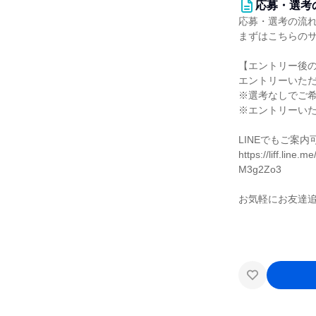
応募・選考
応募・選考の流
まずはこちらの
【エントリー後
エントリーいた
※選考なしでご
※エントリーい
LINEでもご案内
https://liff.lin
M3g2Zo3
お気軽にお友達