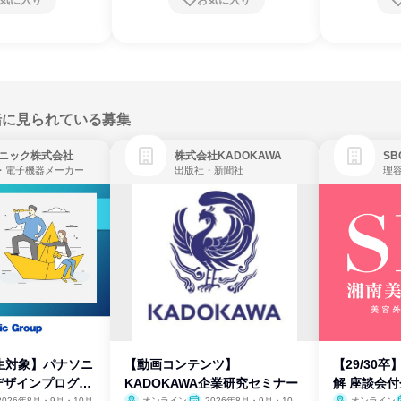
気に入り
お気に入り
緒に見られている募集
ニック株式会社
株式会社KADOKAWA
・電子機器メーカー
出版社・新聞社
生対象】パナソニ
【動画コンテンツ】
【29/30
デザインプログラ
KADOKAWA企業研究セミナー
解 座談会
2026年8月・9月・10月
オンライン
2026年8月・9月・10
オンライン