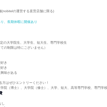
象店舗(nobitelの運営する直営店舗に限る)
あり、長期休暇に開催あり
業予定の大学院生、大学生、短大生、専門学校生
しての制限は特にございません）
が好き
が好き
に興味がある
る
る方はぜひエントリーください！
大学院（博士）、大学院（修士）、大学、短大、高等専門学校、専門学
費
なし