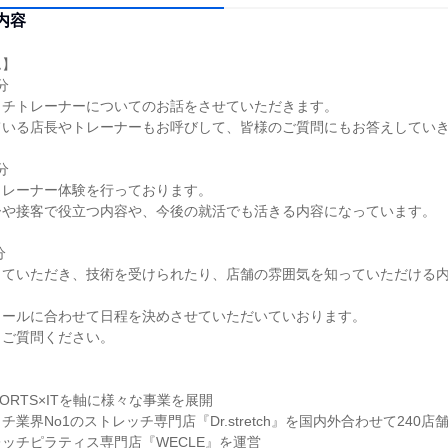
内容
ム】
分
ストレッチトレーナーについてのお話をさせていただきます。
ている店長やトレーナーもお呼びして、皆様のご質問にもお答えしてい
分
トレーナー体験を行っております。
ーや接客で役立つ内容や、今後の就活でも活きる内容になっています。
分
っていただき、技術を受けられたり、店舗の雰囲気を知っていただける
ュールに合わせて日程を決めさせていただいていおります。
もご質問ください。
】
e×SPORTS×ITを軸に様々な事業を展開
業界No1のストレッチ専門店『Dr.stretch』を国内外合わせて240店
ッチピラティス専門店『WECLE』を運営