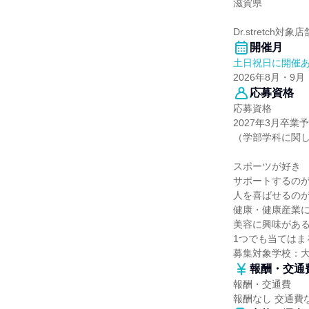
滋賀県
Dr.stretch対
開催月
土日祝日に開催
2026年8月・9月
応募資格
応募資格
2027年3月卒
（学部学科に関
スポーツが好き
サポートするの
人を喜ばせるの
健康・健康産業
美容に興味があ
1つでも当てはま
募集対象学校：
報酬・交通
報酬・交通費
報酬なし 交通費