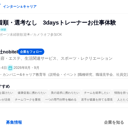
インターン
キャリア
＆
着順・選考なし 3daysトレーナーお仕事体験
事体験
ポーツ未経験歓迎🌟✅カメラオフ参加OK
obitel
企業をフォロー
美容・エステ、生活関連サービス、スポーツ・レクリエーション
～4日
2026年8月・9月
ープン・カンパニー&キャリア教育等（説明会・イベント [職種研究、職場見学会、社員
、業界研究]、仕事体験）
すすめ
を届けたい
健康促進に携わりたい
美の追求に携わりたい
チームを統率したい
情熱を持
ンが活発
チームワークを重視
一つの専門分野を極める
若手が裁量を持てる環境
人とた
募集情報
企業を知る