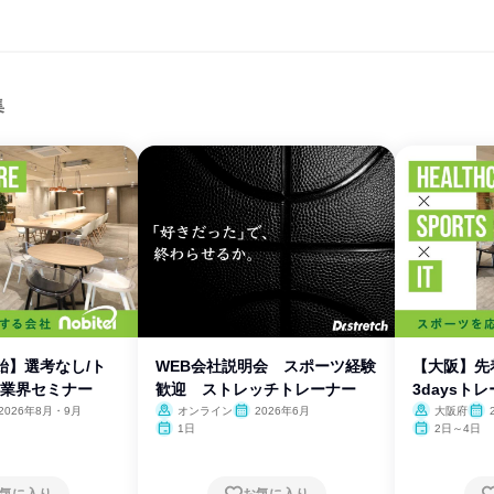
集
始】選考なし/ト
WEB会社説明会 スポーツ経験
【大阪】
B業界セミナー
歓迎 ストレッチトレーナー
3daysト
2026年8月・9月
オンライン
2026年6月
大阪府
1日
2日～4日