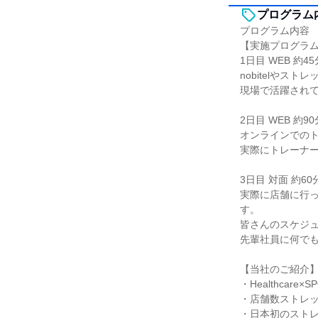
プログラム
プログラム内容
【実施プログラ
1日目 WEB 約45
nobitelや
現場で活躍され
2日目 WEB 約90
オンラインでの
実際にトレーナ
3日目 対面 約60
実際に店舗に行
す。
皆さんのスケジ
先輩社員に何で
【当社のご紹介
・Healthcar
・店舗数ストレッチ
・日本初のストレ