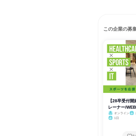
この企業の募
【28卒受付開
レーナー/WE
オンライン
1日