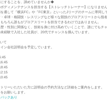
事にすることを、諦めていませんか◆
ボディメンテナンスを担当する【ストレッチトレーナー】になりませんか？Dr
を通して『横浜FC』や『FC東京』といったJリーグのチームに帯同し
ケ・卓球・格闘技・レスリングなど様々な競技のプロアスリートから指
。もちろん誰もがプロアスリートを担当できるわけではありません。
社歴・性別に関係なく、技術を身に付け高めていくことで、誰にでもチ
未経験で入社した社員が、20代でチャンスを掴んでいます。
ついて
ライン会社説明会を予定しています。
6:45
16:45
18:45
12:15
10:45
ントリーいただいた方に説明会の予約方法など詳細をご案内をします。
ーをお願いします。
ドバックあり