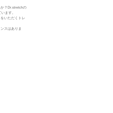
.stretchの
ています。
名をいただくトレ
ャンスはありま