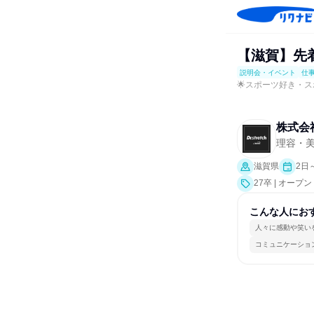
【滋賀】先
説明会・イベント
仕
🌟スポーツ好き・ス
株式会社n
理容・
滋賀県
2日
27卒 | オ
ト、会社説明会
こんな人にお
人々に感動や笑い
コミュニケーショ