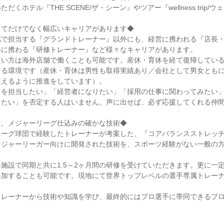
だくホテル『THE SCENE/ザ・シーン』やツアー『wellness trip/
してだけでなく幅広いキャリアがあります◆
属で担当する『グランドトレーナー』以外にも、経営に携われる『店長
修に携わる『研修トレーナー』など様々なキャリアがあります。
たい方は海外店舗で働くことも可能です。産休・育休を経て復帰してい
ける環境です（産休・育休は男性も取得実績あり／会社として男女とも
使えるように推進をしています）。
を担当したい」「経営者になりたい」「採用の仕事に関わってみたい」など、
したい」を否定する人はいません。声に出せば、必ず応援してくれる仲
は、メジャーリーグ仕込みの確かな技術◆
リーグ球団で経験したトレーナーが考案した、『コアバランスストレッ
メジャーリーガー向けに開発された技術を、スポーツ経験がない一般の
施設で同期と共に1.5～2ヶ月間の研修を受けていただきます。更に一
参加することも可能です。現地にて世界トップレベルの選手専属トレー
トレーナーから技術や知識を学び、最終的にはプロ選手に帯同できるプ