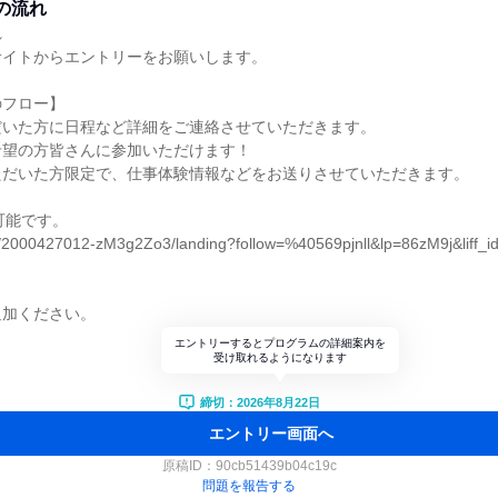
の流れ
れ
サイトからエントリーをお願いします。
のフロー】
だいた方に日程など詳細をご連絡させていただきます。
希望の方皆さんに参加いただけます！
ただいた方限定で、仕事体験情報などをお送りさせていただきます。
可能です。
e.me/2000427012-zM3g2Zo3/landing?follow=%40569pjnll&lp=86zM9j&liff
追加ください。
エントリーするとプログラムの詳細案内を
受け取れるようになります
締切：2026年8月22日
エントリー画面へ
原稿ID：
90cb51439b04c19c
問題を報告する