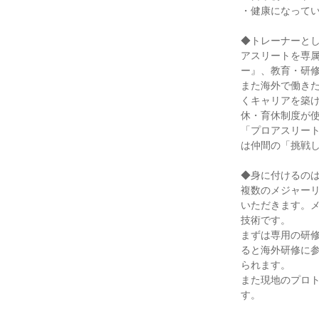
・健康になっていた
◆トレーナーと
アスリートを専
ー』、教育・研
また海外で働き
くキャリアを築
休・育休制度が
「プロアスリート
は仲間の「挑戦
◆身に付けるの
複数のメジャー
いただきます。
技術です。
まずは専用の研修
ると海外研修に
られます。
また現地のプロ
す。