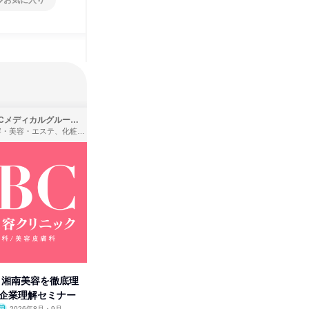
お気に入り
お気に入り
SBCメディカルグループ株式会社
株式会社バンダイ
理容・美容・エステ、化粧品・理美容用品小売、医療・病院
アパレル・繊維・スポーツメーカー、製造・メーカー、ゲーム制作・販売
卒】湘南美容を徹底理
人事の心を動かす「自己表現」
タカラト
付企業理解セミナー
の極意/選考官の本音を動画で公
ビ」を学
2026年8月・9月
オンライン
2026年8月・9月・10
オンラ