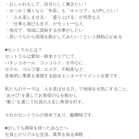
・おしゃれもして、自分らしく働きたい！
・せっかく働くなら「年収」も「キャリア」もUPしたい！
・「人を楽しませる」「盛り上げる」が得意な人
・「仕事も遊びも全力」がモットーな人
・地元で、地域に貢献する仕事がしたい
・若いうちから現場を動かしてみたい！という挑戦心がある
■セントラルとは？
セントラルは愛知・岐阜エリアにて、
パチンコホール「コンコルド」を中心に、
ホテル、ゴルフ場、エステ、不動産など、
多角的に事業を展開する総合エンターテイメント企業です。
私たちのテーマは「人を喜ばせる力」で地域を元気にすること。
“あそび”を通してお客様の心を動かし
“働く”を通じて社員の人生に希望を灯す。
それがセントラルの使命であり、醍醐味です。
■少しでも興味を持ったあなたへ
社員とのリアルな交流、業界を知る体験、