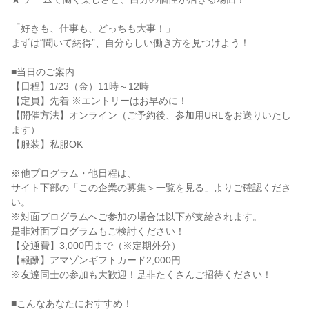
「好きも、仕事も、どっちも大事！」
まずは“聞いて納得”、自分らしい働き方を見つけよう！
■当日のご案内
【日程】1/23（金）11時～12時
【定員】先着 ※エントリーはお早めに！
【開催方法】オンライン（ご予約後、参加用URLをお送りいたし
ます）
【服装】私服OK
※他プログラム・他日程は、
サイト下部の「この企業の募集＞一覧を見る」よりご確認くださ
い。
※対面プログラムへご参加の場合は以下が支給されます。
是非対面プログラムもご検討ください！
【交通費】3,000円まで（※定期外分）
【報酬】アマゾンギフトカード2,000円
※友達同士の参加も大歓迎！是非たくさんご招待ください！
■こんなあなたにおすすめ！