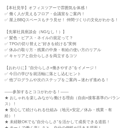
【本社見学】オフィスツアーで雰囲気を体感！
✅ 働く人が見えるフロア・会議室をご案内！
✅ 屋上BBQスペースもチラ見せ！ 仲間づくりの文化がわかる！
【先輩社員座談会（NGなし！）】
✅ 髪色・ピアス・ネイルの規定って？
✅ TPOの切り替えと“好きを続ける”実例
✅ 休みの取り方・残業の中身・有給の使い方のリアル
✅ キャリアと自分らしさを両立するコツ
【おわりに】“自分らしさ×働きやすさ”をイメージ！
✅ 今日の学びを就活軸に落とし込むヒント
✅ 他プログラムや次のステップをご案内→迷わず進める！
――参加するとココがわかる！――
★ おしゃれを楽しみながら働ける理由（自由×接客基準のバラン
ス）！
★ 安心して続けられる仕組み（地元×安定／休み・残業・有
給）！
★ 未経験OKでも“自分らしさ”を活かして成長できる道筋！
★ チームで働く楽しさと、自分の個性が活きる場面！