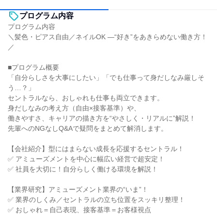
プログラム内容
プログラム内容
＼髪色・ピアス自由／ネイルOK —“好き”をあきらめない働き方！
／
■プログラム概要
「自分らしさを大事にしたい」「でも仕事って身だしなみ厳しそ
う…？」
セントラルなら、おしゃれも仕事も両立できます。
身だしなみの考え方（自由×接客基準）や、
働きやすさ、キャリアの描き方を“やさしく・リアルに”解説！
先輩へのNGなしQ&Aで疑問をまとめて解消します。
【会社紹介】型にはまらない成長を応援するセントラル！
✅ アミューズメントを中心に幅広い経営で超安定！
✅ 社員を大切に！自分らしく働ける環境を解説！
【業界研究】アミューズメント業界の“いま”！
✅ 業界のしくみ／セントラルの立ち位置をスッキリ整理！
✅ おしゃれ＝自己表現、接客基準＝お客様視点