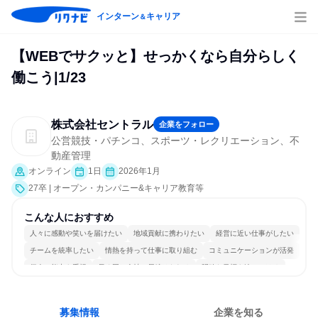
インターン
キャリア
＆
【WEBでサクッと】せっかくなら自分らしく
働こう|1/23
株式会社セントラル
企業をフォロー
公営競技・パチンコ、スポーツ・レクリエーション、不
動産管理
オンライン
1日
2026年1月
27卒 | オープン・カンパニー&キャリア教育等
こんな人におすすめ
人々に感動や笑いを届けたい
地域貢献に携わりたい
経営に近い仕事がしたい
チームを統率したい
情熱を持って仕事に取り組む
コミュニケーションが活発
個人の能力を重視
長く同じ会社に居続けられる
明確な目標を追いかける
若手が裁量を持てる環境
募集情報
企業を知る