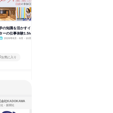
学の知識を活かすイ
【髪色・ネイル自由!】美容×フ
「心と身
ーの仕事体験1.5h
ィットネス業界を体感1day
ネス体験
力
2026年8月・9月・10月
オンライン
2026年8月・9月・10月
オンラ
1日
1日
お気に入り
お気に入り
会社KADOKAWA
株式会社住まいず
版社・新聞社
製造・メーカー、建築設計