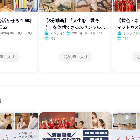
活かせる!1.5時
【3分動画】「人生を、愛そ
【髪色・ネ
ラム
う」を体感できるスペシャル映
ィットネス
像
2026年8月・9月・10月
オンライン
2026年8月・9月・10
オンライン
月・11月・12月
1日
1日
気に入り
お気に入り
集