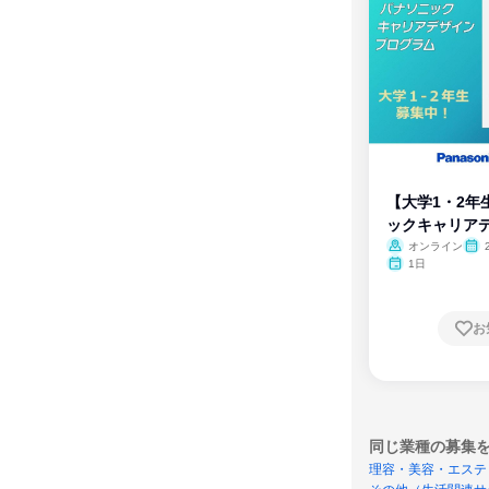
【大学1・2年
ックキャリア
ム
オンライン
1日
お
同じ業種の募集
理容・美容・エステ