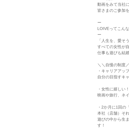
動画をみて当社
皆さまのご参加を
ー
LOIVEってこん
ー
「人生を、愛そ
すべての女性が
仕事も遊びも結
＼＼自慢の制度
・キャリアアッ
自分の目指すキ
・女性に嬉しい
映画や旅行、ネ
・2か月に1回の
本社（店舗）そ
遊びの中から生
す！