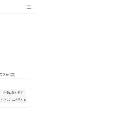
業界研究]）
って仕事に取り組む
人とたくさん会話する