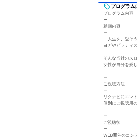
プログラム
プログラム内容
ー
動画内容
ー
「人生を、愛そ
ヨガやピラティ
そんな当社のス
女性が自分を愛
ー
ご視聴方法
ー
リクナビにエン
個別にご視聴用の
ー
ご視聴後
ー
WEB開催のコン