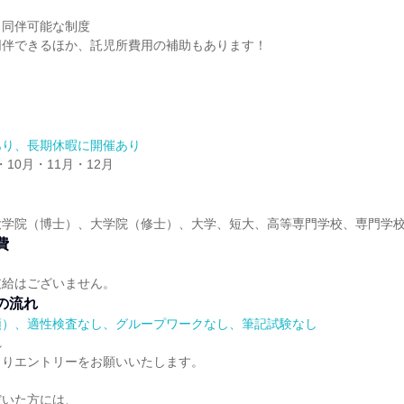
も同伴可能な制度
同伴できるほか、託児所費用の補助もあります！
あり、長期休暇に開催あり
・10月・11月・12月
大学院（博士）、大学院（修士）、大学、短大、高等専門学校、専門学
費
支給はございません。
の流れ
順）、適性検査なし、グループワークなし、筆記試験なし
れ
よりエントリーをお願いいたします。
だいた方には、