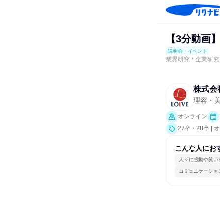
【3分動画
説明会・イベント
業界研究＊企業研究
株式会
理容・
オンライン
27卒・28卒 
こんな人にお
人々に感動や笑い
コミュニケーショ