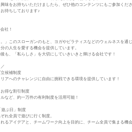
に興味をお持ちいただけましたら、ぜひ他のコンテンツにもご参加くだ
お待ちしております♪
な会社！
う。」このスローガンのもと、ヨガやピラティスなどのウェルネスを通
自分の人生を愛する機会を提供しています。
婚後も、「私らしさ」を大切にしていきいきと輝ける会社です！
／／
プ立候補制度
ャリアへのチャレンジに自由に挑戦できる環境を提供しています！
！お得な割引制度
イルなど、約一万件の有利制度を活用可能！
「遊ぶ日」制度
れぞれ全員で遊びに行く制度。
まれるアイデアと、チームワーク向上を目的に、チーム全員で集まる機