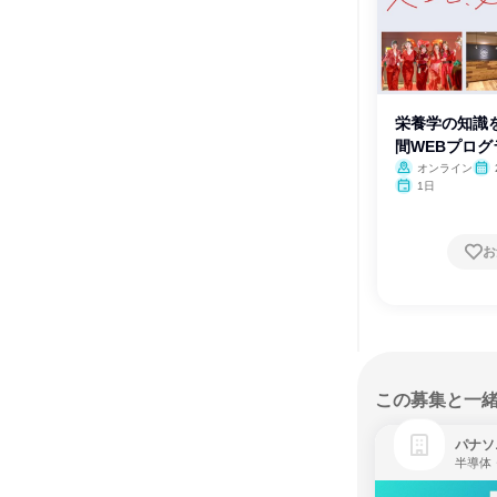
栄養学の知識を
間WEBプログ
オンライン
1日
お
この募集と一
パナソ
半導体