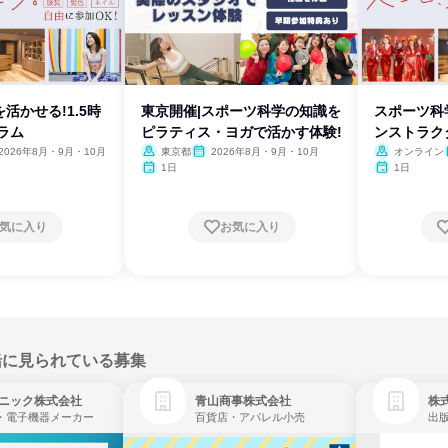
活かせる!1.5時
東京開催|スポーツ科学の知識を
スポーツ科
ラム
ピラティス・ヨガで活かす体験!
ンストラクタ
2026年8月・9月・10月
東京都
2026年8月・9月・10月
オンライン
1日
1日
気に入り
お気に入り
緒に見られている募集
ニック株式会社
青山商事株式会社
株式
・電子機器メーカー
百貨店・アパレル小売
出