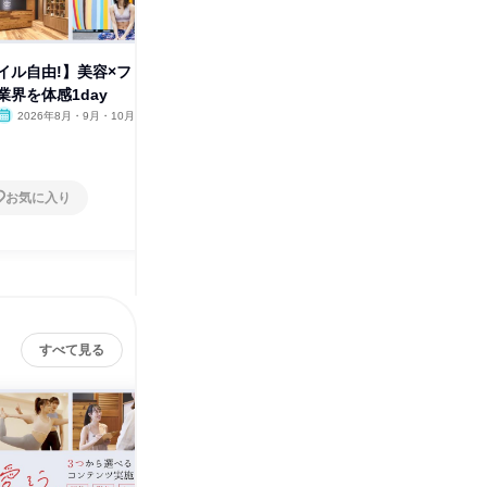
イル自由!】美容×フ
東京開催|スポーツ科学の知識を
「心と身
業界を体感1day
ピラティス・ヨガで活かす体験!
ネス体験
力
2026年8月・9月・10月
東京都
2026年8月・9月・10月
オンラ
1日
1日
お気に入り
お気に入り
すべて見る