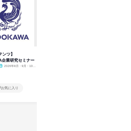
テンツ】
先着順・選考なし|注文住宅の総
タカラト
WA企業研究セミナー
合職|会社説明会&社長座談会
ビ」を学
2026年8月・9月・10
オンライン
2026年8月・9月
オンラ
月・11月・12月
1日
1日
お気に入り
お気に入り