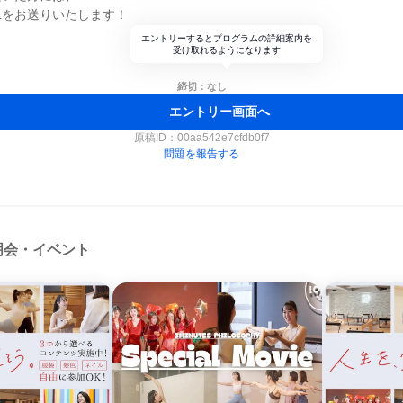
Lをお送りいたします！
エントリーするとプログラムの詳細案内を
受け取れるようになります
締切：なし
エントリー画面へ
原稿ID：
00aa542e7cfdb0f7
問題を報告する
明会・イベント