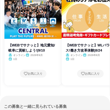
【WEBでサクッと】地元愛知/
【WEBでサクッと】WLバ
岐阜に貢献しよう!|9/10
ス!働き⽅改⾰体験|8/24
オンライン
2026年9月
オンライン
2026年8月
1日
1日
お気に入り
お気に入り
この募集と一緒に見られている募集