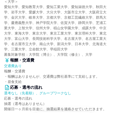
＜大学＞
愛知大学、愛知教育大学、愛知工業大学、愛知淑徳大学、秋田大
学、岩手大学、愛媛大学、大分大学、大阪市立大学、大阪府立大
学、金沢大学、岐阜大学、京都大学、京都工芸繊維大学、群馬大
学、慶應義塾大学、神戸学院大学、佐賀大学、静岡大学、芝浦工
業大学、上智大学、信州大学、椙山女学園大学、成蹊大学、中京
大学、東海大学、東京大学、東京工業大学、東京理科大学、東北
大学、富山大学、長岡技術科学大学、名古屋大学、名古屋工業大
学、名古屋市立大学、南山大学、新潟大学、日本大学、北海道大
学、三重大学、立命館大学、早稲田大学
募集対象学校：大学院（博士）、大学院（修士）、大学
報酬・交通費
交通費あり
報酬・交通費
・報酬はありませんが、交通費は弊社基準にて支給します。
・昼食支給
応募・選考の流れ
選考なし（先着順）、グループワークなし
応募・選考の流れ
抽選（選考はありません）
開催日一ヶ月前を目途に、抽選結果を連絡させていただきます。