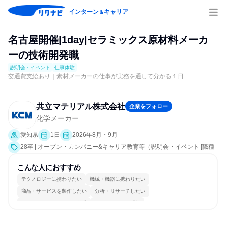
インターン
キャリア
＆
名古屋開催|1day|セラミックス原材料メーカ
ーの技術開発職
説明会・イベント
仕事体験
交通費支給あり｜素材メーカーの仕事が実務を通して分かる１日
共立マテリアル株式会社
企業をフォロー
化学メーカー
愛知県
1日
2026年8月・9月
28卒 | オープン・カンパニー&キャリア教育等（説明会・イベント [職種
研究、職場見学会、社員交流会、就活サポート、会社説明会、業界研
究]、仕事体験）
こんな人におすすめ
テクノロジーに携わりたい
機械・機器に携わりたい
商品・サービスを製作したい
分析・リサーチしたい
穏やかで互いのペースを尊重
チームワークを重視
長く同じ会社に居続けられる
自分の好きな場所で働ける