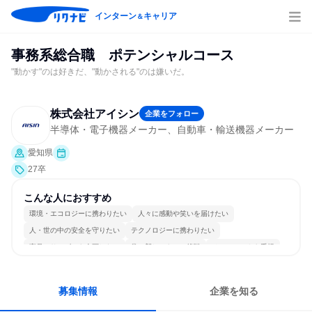
インターン
キャリア
＆
事務系総合職 ポテンシャルコース
"動かす"のは好きだ、"動かされる"のは嫌いだ。
株式会社アイシン
企業をフォロー
半導体・電子機器メーカー、自動車・輸送機器メーカー
愛知県
27卒
こんな人におすすめ
環境・エコロジーに携わりたい
人々に感動や笑いを届けたい
人・世の中の安全を守りたい
テクノロジーに携わりたい
商品・サービスを企画したい
常に新しいものに挑戦
チームワークを重視
女性が働きやすい環境で働ける
長く同じ会社に居続けられる
多様な職種の人と関われる
募集情報
企業を知る