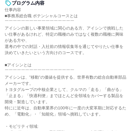
プログラム内容
仕事内容
■事務系総合職 ポテンシャルコースとは
￣￣￣￣￣￣￣￣￣￣￣￣￣￣￣￣￣
アイシンの新しい事業領域に関心のある方、アイシンで挑戦した
い仕事があるけれど、特定の職種のみではなく複数の職種に興味
がある方や、
選考の中での対話・入社前の情報収集等を通じてやりたい仕事を
決めていきたいという方向けのコースです。
■アイシンとは
￣￣￣￣￣￣￣￣￣￣￣￣￣￣￣￣￣
アイシンは、”移動”の価値を提供する、世界有数の総合自動車部品
メーカーです。
トヨタグループの中核企業として、クルマの「走る」「曲がる」
「止まる」「快適利便」までほとんど全領域をカバーする製品を
開発・製造しています。
特にに近年は、自動車業界の100年に一度の大変革期に対応するた
め、「電動化」・「知能化」領域へ挑戦しています。
・モビリティ領域: