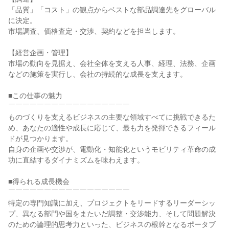
「品質」「コスト」の観点からベストな部品調達先をグローバル
に決定。
市場調査、価格査定・交渉、契約などを担当します。
【経営企画・管理】
市場の動向を見据え、会社全体を支える人事、経理、法務、企画
などの施策を実行し、会社の持続的な成長を支えます。
■この仕事の魅力
￣￣￣￣￣￣￣￣￣￣￣￣￣￣￣￣￣
ものづくりを支えるビジネスの主要な領域すべてに挑戦できるた
め、あなたの適性や成長に応じて、最も力を発揮できるフィール
ドが見つかります。
自身の企画や交渉が、電動化・知能化というモビリティ革命の成
功に直結するダイナミズムを味わえます。
■得られる成長機会
￣￣￣￣￣￣￣￣￣￣￣￣￣￣￣￣￣
特定の専門知識に加え、プロジェクトをリードするリーダーシッ
プ、異なる部門や国をまたいだ調整・交渉能力、そして問題解決
のための論理的思考力といった、ビジネスの根幹となるポータブ