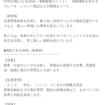
EV化の核となるeAxle（電動駆動ユニット）、自動運転を支える
ブレーキ・シャシー製品などの開発をリード。
・新領域:
位置情報技術を応用し、乗り合い送迎サービスや物流支援サービ
スなど、新しい領域にも事業を拡大しています。
私たちは、未来のモビリティ社会とカーボンニュートラル社会の
両立を目指し、常に新しい挑戦を続けています。
■挑戦できる領域（業務例）
￣￣￣￣￣￣￣￣￣￣￣￣￣￣￣￣￣
【営業】
顧客・社会のニーズを分析し、新製品を提案する仕事。売価交
渉、納期と進行の管理などを担います。
【生産管理】
「どこで」「何を」「いくつ」つくるかの戦略を策定。
新製品納品までの進行管理、製品の原価企画など、ものづくりの
効率と利益を追求します。
【調達】