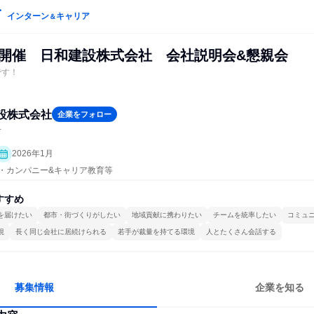
インターン
キャリア
＆
水)開催 日和建設株式会社 会社説明会&懇親会
です！
設株式会社
企業をフォロー
計
2026年1月
プン・カンパニー&キャリア教育等
すすめ
を届けたい
都市・街づくりがしたい
地域貢献に携わりたい
チームを統率したい
コミュ
視
長く同じ会社に居続けられる
若手が裁量を持てる環境
人とたくさん会話する
募集情報
企業を知る