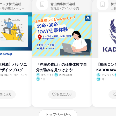
ニック株式会社
青山商事株式会社
株式
・電子機器メーカー
百貨店・アパレル小売
出
生対象】パナソニ
「洋服の青山」の仕事体験で自
【動画コン
デザインプログラ
分の強みを見つけよう!
KADOKA
2026年8月・9月・10月
オンライン
2026年8月
オンライン
1日
1日
気に入り
お気に入り
トップページへ