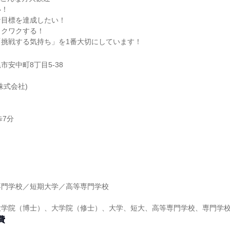
い！
な目標を達成したい！
ワクワクする！
「挑戦する気持ち」を1番大切にしています！
市安中町8丁目5-38
株式会社)
歩7分
】
専門学校／短期大学／高等専門学校
大学院（博士）、大学院（修士）、大学、短大、高等専門学校、専門学
費