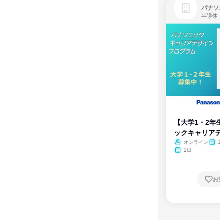
パナソ
半導体
【大学1・2年
ックキャリア
ム
オンライン
1日
お