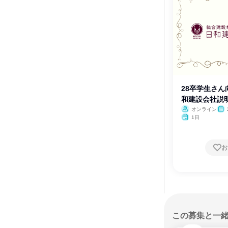
28卒学生さん向
和建設会社説
オンライン
1日
お
この募集と一