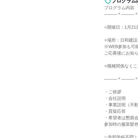
プログラム
プログラム内容
―――＊―――
⭐開催日：1月21日
⭐場所：日和建設
※WEB参加も可
ご応募後にお知
⭐職種関係なく
―――＊―――
・ご挨拶
・会社説明
・事業説明（不
・質疑応答
・希望者は懇親
参加時の服装髪
✨学部学科不問