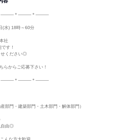
内容
＊―――＊―――＊―――
(水) 18時～60分
本社
能です！
らせください◎
こちらからご応募下さい！
＊―――＊―――＊―――
動産部門・建築部門・土木部門・解体部門）
会
色自由◎
！こんな方大歓迎