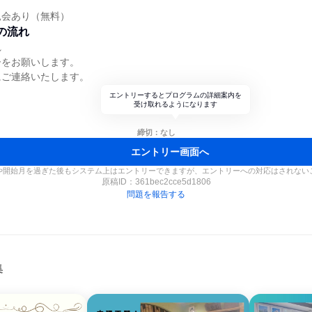
親会あり（無料）
の流れ
れ
ーをお願いします。
にご連絡いたします。
エントリーするとプログラムの詳細案内を
受け取れるようになります
締切：なし
エントリー画面へ
や開始月を過ぎた後もシステム上はエントリーできますが、エントリーへの対応はされない
原稿ID：
361bec2cce5d1806
問題を報告する
集