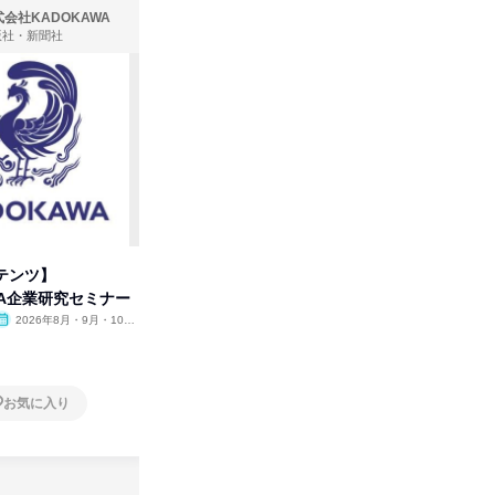
会社KADOKAWA
株式会社住まいず
版社・新聞社
製造・メーカー、建築設計
テンツ】
先着順・選考なし|注文住宅の総
タカラト
WA企業研究セミナー
合職|会社説明会&社長座談会
ビ」を学
2026年8月・9月・10
オンライン
2026年8月・9月
オンラ
月・11月・12月
1日
1日
お気に入り
お気に入り