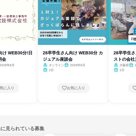
け WEB30分!日
28卒学生さん向け WEB30分 カ
28卒学生
明会
ジュアル座談会
ストの会社
2026年6月
オンライン
2026年6月
大阪府
1日
1日
気に入り
お気に入り
緒に見られている募集