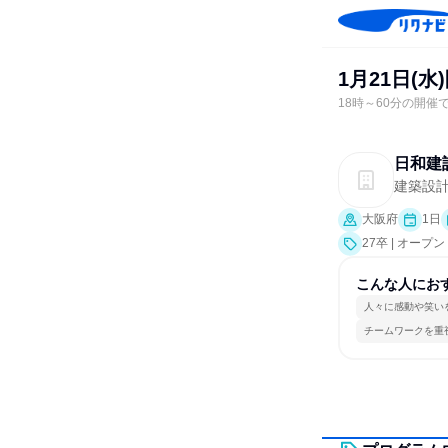
1月21日(
18時～60分の開催
日和建
建築設
大阪府
1日
27卒 | オー
こんな人にお
人々に感動や笑い
チームワークを重