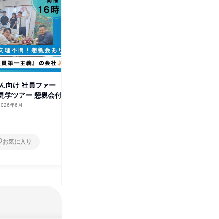
さん向け 社員ファー
1月21日(水)開催 日和建設株
1月19
見学ツアー 懇親会付
式会社 会社説明会&懇親会
式会社 
2026年6月
大阪府
2026年1月
大阪府
1日
1日
お気に入り
お気に入り