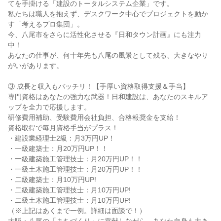
てを手掛ける「建設のトータルシステム企業」です。
私たちは職人を抱えず、デスクワーク中心でプロジェクトを動か
す「考えるプロ集団」。
今、八尾市をさらに活性化させる『日和タウン計画』にも注力
中！
あなたの仕事が、何十年先も八尾の風景として残る、大きなやり
がいがあります。
③ 成長と収入もバッチリ！【手厚い資格取得支援＆手当】
専門資格はあなたの強力な武器！日和建設は、あなたのスキルア
ップを全力で応援します。
研修費用補助、受験費用会社負担、合格報奨金を支給！
資格取得で毎月資格手当がプラス！
・建設業経理士2級：月3万円UP！
・一級建築士：月20万円UP！！
・一級建築施工管理技士：月20万円UP！！
・一級土木施工管理技士：月20万円UP！！
・二級建築士：月10万円UP!
・二級建築施工管理技士：月10万円UP!
・二級土木施工管理技士：月10万円UP!
（※上記はあくまで一例。詳細は面談で！）