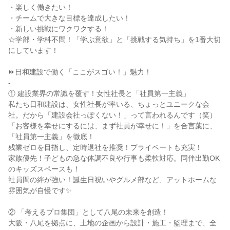
・楽しく働きたい！
・チームで大きな目標を達成したい！
・新しい挑戦にワクワクする！
☆学部・学科不問！「学ぶ意欲」と「挑戦する気持ち」を1番大切
にしています！
⏩日和建設で働く「ここがスゴい！」魅力！
-
① 建設業界の常識を覆す！女性社長と「社員第一主義」
私たち日和建設は、女性社長が率いる、ちょっとユニークな会
社。だから「建設会社っぽくない！」って言われるんです（笑）
「お客様を幸せにするには、まず社員が幸せに！」を合言葉に、
「社員第一主義」を徹底！
残業ゼロを目指し、定時退社を推奨！プライベートも充実！
家族優先！子どもの急な体調不良や行事も柔軟対応。同伴出勤OK
のキッズスペースも！
社員間の絆が強い！誕生日祝いやグルメ部など、アットホームな
雰囲気が自慢です✨
② 「考えるプロ集団」として八尾の未来を創造！
大阪・八尾を拠点に、土地の企画から設計・施工・監理まで、全