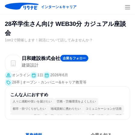
インターン
キャリア
＆
28卒学生さん向け WEB30分 カジュアル座談
会
1on1で開催します！就活について話してみませんか？
日和建設株式会社
企業をフォロー
建築設計
オンライン
1日
2026年6月
28卒 | オープン・カンパニー&キャリア教育等
こんな人におすすめ
人々に感動や笑いを届けたい
労務・労働環境をよくしたい
都市・街づくりがしたい
地域貢献に携わりたい
コミュニケーションが活発
チームワークを重視
長く同じ会社に居続けられる
若手が裁量を持てる環境
人とたくさん会話する