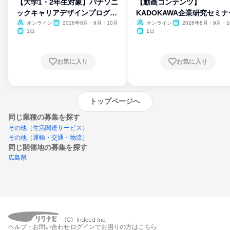
【大学1・2年生対象】パナソニ
【動画コンテンツ】
ックキャリアデザインプログラ
KADOKAWA企業研究セミナ
ム
オンライン
2026年8月・9月・10月
オンライン
2026年8月・9月・1
月・11月・12月
1日
1日
お気に入り
お気に入り
トップページへ
同じ業種の募集を探す
その他（生活関連サービス）
その他（運輸・交通・物流）
同じ開催地の募集を探す
広島県
エントリーするとプログラムの詳細案内を
ヘルプ・お問い合わせ
ログインでお困りの方はこちら
受け取れるようになります