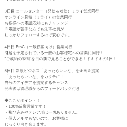
3日目 コールセンター（発信＆着信）ミライ営業同行
オンライン見積（ミライ）の営業同行！
お客様への電話応対にもチャレンジ！
※電話が苦手な方でも先輩社員が
しっかりフォローするので安心です。
4日目 BtoC（一般顧客向け）営業同行
引越を予定されている一般のお客様宅への営業に同行！
“ご成約の瞬間”を目の前で見ることができる！ドキドキの1日！
5日目 新規ビジネス「あったらいいな」を企画＆提案
「あったらいいな」をカタチに！
自分のアイデアを提案するチャンス！
発表後は管理職からのフィードバック付き！
◆ここがポイント！
・100%反響営業です！
・飛び込みやテレアポは一切ありません。
・個人ノルマもないので、お客様に
じっくり向き合えます。