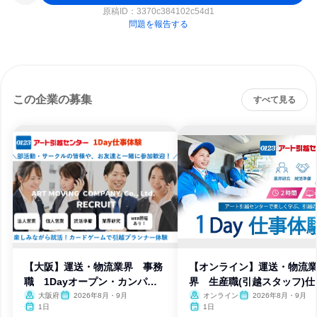
原稿ID：
3370c384102c54d1
問題を報告する
この企業の募集
すべて見る
【大阪】運送・物流業界 事務
【オンライン】運送・物流
職 1Dayオープン・カンパニ
界 生産職(引越スタッフ)仕
ー
体験
大阪府
2026年8月・9月
オンライン
2026年8月・9月
1日
1日