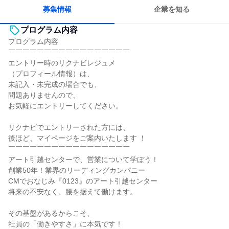
募集情報
企業を知る
プログラム内容
プログラム内容
￣￣￣￣￣￣￣￣￣￣￣￣￣￣￣￣￣
エントリー時のリクナビレジュメ
（プロフィール情報）は、
未記入・未完成の場合でも、
問題ありませんので、
お気軽にエントリーしてください。
リクナビでエントリーされた方には、
後ほど、マイページをご案内いたします ！
￣￣￣￣￣￣￣￣￣￣￣￣￣￣￣￣￣
アート引越センターで、営業について学ぼう！
創業50年！業界のリーディングカンパニー
CMでおなじみ『0123』のアート引越センター
将来の不安なく、腰を据えて働けます。
その基盤があるからこそ、
社員の「働きやすさ」に本気です！