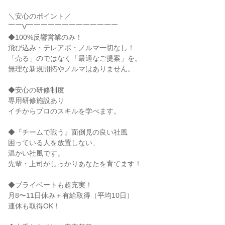
＼安心のポイント／
￣￣V￣￣￣￣￣￣￣￣￣￣￣￣￣
◆100%反響営業のみ！
飛び込み・テレアポ・ノルマ一切なし！
「売る」のではなく「最適なご提案」を。
無理な新規開拓やノルマはありません。
◆安心の研修制度
専用研修施設あり
イチからプロのスキルを学べます。
◆『チームで戦う』面倒見の良い社風
困っている人を放置しない、
温かい社風です。
先輩・上司がしっかりあなたを育てます！
◆プライベートも超充実！
月8〜11日休み＋有給取得（平均10日）
連休も取得OK！