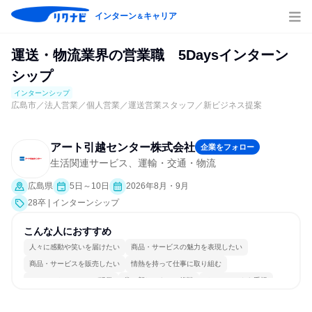
インターン
キャリア
＆
運送・物流業界の営業職 5Daysインターン
シップ
インターンシップ
広島市／法人営業／個人営業／運送営業スタッフ／新ビジネス提案
アート引越センター株式会社
企業をフォロー
生活関連サービス、運輸・交通・物流
広島県
5日～10日
2026年8月・9月
28卒 | インターンシップ
こんな人におすすめ
人々に感動や笑いを届けたい
商品・サービスの魅力を表現したい
商品・サービスを販売したい
情熱を持って仕事に取り組む
コミュニケーションが活発
常に新しいものに挑戦
チームワークを重視
若手が裁量を持てる環境
人とたくさん会話する