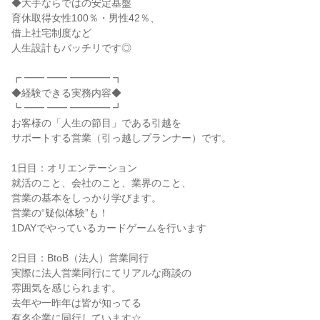
◆大手ならではの安定基盤
育休取得女性100％・男性42％、
借上社宅制度など
人生設計もバッチリです◎
┏ ━━ ━━ ━━━━ ┓
◆経験できる実務内容◆
┗ ━━ ━━ ━━━━ ┛
お客様の「人生の節目」である引越を
サポートする営業（引っ越しプランナー）です。
1日目：オリエンテーション
就活のこと、会社のこと、業界のこと、
営業の基本をしっかり学びます。
営業の“疑似体験”も！
1DAYでやっているカードゲームを行います
2日目：BtoB（法人）営業同行
実際に法人営業同行にてリアルな商談の
雰囲気を感じられます。
去年や一昨年は皆が知ってる
有名企業に同行しています☆