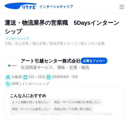
インターン
キャリア
＆
運送・物流業界の営業職 5Daysインターン
シップ
インターンシップ
大阪／法人営業／個人営業／運送営業スタッフ／新ビジネス提案
アート引越センター株式会社
企業をフォロー
生活関連サービス、運輸・交通・物流
大阪府
5日～10日
2026年8月・9月
28卒 | インターンシップ
こんな人におすすめ
人々に感動や笑いを届けたい
商品・サービスの魅力を表現したい
商品・サービスを販売したい
情熱を持って仕事に取り組む
コミュニケーションが活発
常に新しいものに挑戦
チームワークを重視
若手が裁量を持てる環境
人とたくさん会話する