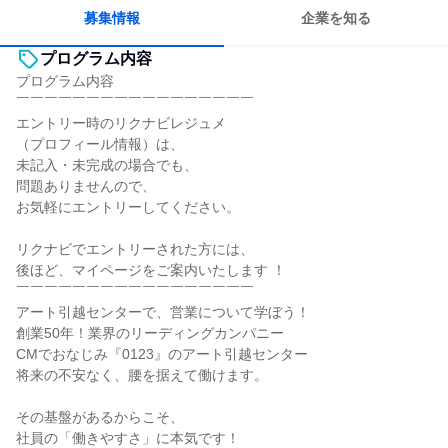
募集情報
企業を知る
プログラム内容
プログラム内容
￣￣￣￣￣￣￣￣￣￣￣￣￣￣￣￣￣
エントリー時のリクナビレジュメ
（プロフィール情報）は、
未記入・未完成の場合でも、
問題ありませんので、
お気軽にエントリーしてください。
リクナビでエントリーされた方には、
後ほど、マイページをご案内いたします ！
￣￣￣￣￣￣￣￣￣￣￣￣￣￣￣￣￣
アート引越センターで、営業について学ぼう！
創業50年！業界のリーディングカンパニー
CMでおなじみ『0123』のアート引越センター
将来の不安なく、腰を据えて働けます。
その基盤があるからこそ、
社員の「働きやすさ」に本気です！