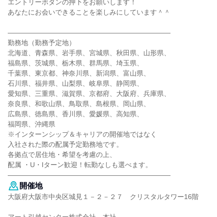
エントリーボタンの押下をお願いします！
あなたにお会いできることを楽しみにしています＾＾
――――――――――――――――――――――――
勤務地（勤務予定地）
北海道、青森県、岩手県、宮城県、秋田県、山形県、
福島県、茨城県、栃木県、群馬県、埼玉県、
千葉県、東京都、神奈川県、新潟県、富山県、
石川県、福井県、山梨県、岐阜県、静岡県、
愛知県、三重県、滋賀県、京都府、大阪府、兵庫県、
奈良県、和歌山県、鳥取県、島根県、岡山県、
広島県、徳島県、香川県、愛媛県、高知県、
福岡県、沖縄県
※インターンシップ＆キャリアの開催地ではなく
入社された際の配属予定勤務地です。
各拠点で居住地・希望を考慮の上、
配属 ・U・Iターン歓迎！転勤なしも選べます。
――――――――――――――――――――――――
開催地
大阪府大阪市中央区城見１－２－２７ クリスタルタワー16階