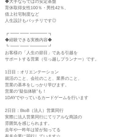
◆大手ならではの安定基盤
育休取得女性100％・男性42％、
借上社宅制度など
人生設計もバッチリです◎
┏ ━━ ━━ ━━━━ ┓
◆経験できる実務内容◆
┗ ━━ ━━ ━━━━ ┛
お客様の「人生の節目」である引越を
サポートする営業（引っ越しプランナー）です。
1日目：オリエンテーション
就活のこと、会社のこと、業界のこと、
営業の基本をしっかり学びます。
営業の“疑似体験”も！
1DAYでやっているカードゲームを行います
2日目：BtoB（法人）営業同行
実際に法人営業同行にてリアルな商談の
雰囲気を感じられます。
去年や一昨年は皆が知ってる
有名企業に同行しています☆