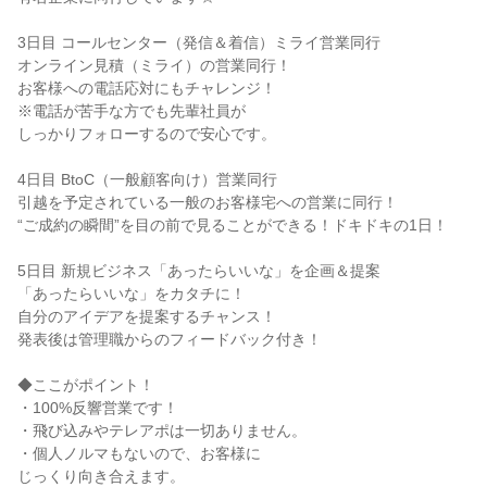
3日目 コールセンター（発信＆着信）ミライ営業同行
オンライン見積（ミライ）の営業同行！
お客様への電話応対にもチャレンジ！
※電話が苦手な方でも先輩社員が
しっかりフォローするので安心です。
4日目 BtoC（一般顧客向け）営業同行
引越を予定されている一般のお客様宅への営業に同行！
“ご成約の瞬間”を目の前で見ることができる！ドキドキの1日！
5日目 新規ビジネス「あったらいいな」を企画＆提案
「あったらいいな」をカタチに！
自分のアイデアを提案するチャンス！
発表後は管理職からのフィードバック付き！
◆ここがポイント！
・100%反響営業です！
・飛び込みやテレアポは一切ありません。
・個人ノルマもないので、お客様に
じっくり向き合えます。