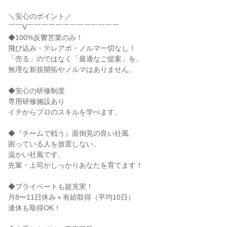
＼安心のポイント／
￣￣V￣￣￣￣￣￣￣￣￣￣￣￣￣
◆100%反響営業のみ！
飛び込み・テレアポ・ノルマ一切なし！
「売る」のではなく「最適なご提案」を。
無理な新規開拓やノルマはありません。
◆安心の研修制度
専用研修施設あり
イチからプロのスキルを学べます。
◆『チームで戦う』面倒見の良い社風
困っている人を放置しない、
温かい社風です。
先輩・上司がしっかりあなたを育てます！
◆プライベートも超充実！
月8〜11日休み＋有給取得（平均10日）
連休も取得OK！