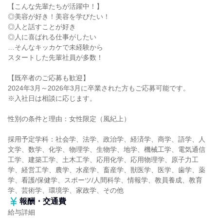
【こんな先輩たちが活躍中！】
◎美容が好き！美容を学びたい！
◎人と話すことが好き
◎人に喜ばれる仕事がしたい
…そんなキッカケで未経験から
スタートした先輩社員が多数！
【既卒者のご応募も歓迎】
2024年3月～2026年3月に卒業された方もご応募可能です。
※入社日は相談に応じます。
性別の条件と理由：女性限定（風紀上）
採用予定学科：社会学、法学、政治学、経済学、商学、語学、人
文学、数学、化学、物理学、生物学、地学、機械工学、電気通信
工学、建築工学、土木工学、応用化学、応用物理学、原子力工
学、経営工学、農学、水産学、畜産学、獣医学、医学、歯学、薬
学、看護/保健学、スポーツ/人間科学、情報学、教員養成、教育
学、芸術学、環境学、家政学、その他
報酬・交通費
給与詳細