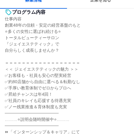
募集情報
企業を知る
プログラム内容
仕事内容
創業48年の信頼・安定の経営基盤のもと
⭐多くの女性に選ばれ続ける⭐
トータルビューティーサロン
『ジェイエステティック』で
自分らしく成長しませんか？
＝＝＝＝＝＝＝＝＝＝＝＝＝＝＝＝＝＝
＜＜ ジェイエステティックの魅力 ＞＞
✅お客様も・社員も安心の堅実経営
✅約80店舗から自由に選べる＆転勤なし
✅手厚い教育体制でゼロからプロへ
✅昇給チャンスは年4回！
✅社員のキレイも応援する待遇充実
✅ノー残業推進＆育休制度も充実
──────────────────
………⭐説明会随時開催中⭐………
──────────────────
⏩「インターンシップ＆キャリア」にて