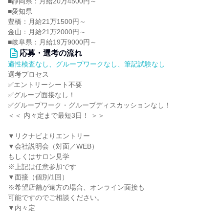
■静岡県：月給20万4500円～
■愛知県
豊橋：月給21万1500円～
金山：月給21万2000円～
■岐阜県：月給19万9000円～
応募・選考の流れ
適性検査なし、グループワークなし、筆記試験なし
選考プロセス
✅エントリーシート不要
✅グループ面接なし！
✅グループワーク・グループディスカッションなし！
＜＜ 内々定まで最短3日！ ＞＞
▼リクナビよりエントリー
▼会社説明会（対面／WEB）
もしくはサロン見学
※上記は任意参加です
▼面接（個別/1回）
※希望店舗が遠方の場合、オンライン面接も
可能ですのでご相談ください。
▼内々定