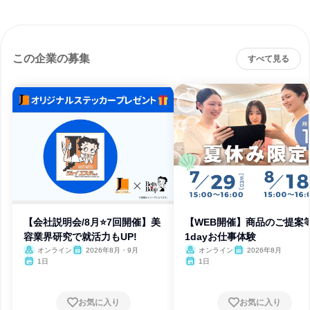
この企業の募集
すべて見る
【会社説明会/8月⭐7回開催】美
【WEB開催】商品のご提案
容業界研究で就活力もUP!
1dayお仕事体験
オンライン
2026年8月・9月
オンライン
2026年8月
1日
1日
お気に入り
お気に入り