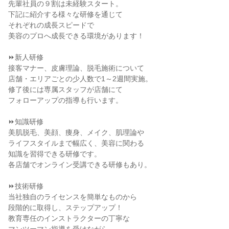
先輩社員の９割は未経験スタート。
下記に紹介する様々な研修を通じて
それぞれの成長スピードで
美容のプロへ成長できる環境があります！
⏩新人研修
接客マナー、皮膚理論、脱毛施術について
店舗・エリアごとの少人数で1～2週間実施。
修了後には専属スタッフが店舗にて
フォローアップの指導も行います。
⏩知識研修
美肌脱毛、美顔、痩身、メイク、肌理論や
ライフスタイルまで幅広く、美容に関わる
知識を習得できる研修です。
各店舗でオンライン受講できる研修もあり。
⏩技術研修
当社独自のライセンスを簡単なものから
段階的に取得し、ステップアップ！
教育専任のインストラクターの丁寧な