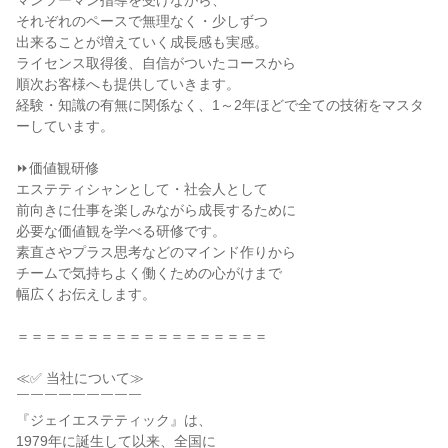
マンツーマン指導を受けながら、
それぞれのペースで無理なく・少しずつ
出来ることが増えていく成長感も実感。
ライセンス取得後、自信がついたコースから
順次お客様へも提供していきます。
経験・知識の有無に関係なく、1～2年ほどで全ての技術をマスタ
ーしています。
⏩価値観研修
エステティシャンとして・社会人として
前向きに仕事を楽しみながら成長するために
必要な価値観を学べる研修です。
素直さやプラス思考などのマインド作りから
チームで気持ちよく働くための心がけまで
幅広くお伝えします。
＝＝＝＝＝＝＝＝＝＝＝＝＝＝＝＝＝＝
≪✅ 当社について≫
￣￣￣￣￣￣￣￣￣
『ジェイエステティック』は、
1979年に誕生して以来、全国に