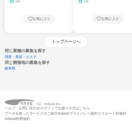
1日
1日
お気に入り
お気に入り
トップページへ
同じ業種の募集を探す
理容・美容・エステ
同じ開催地の募集を探す
岐阜県
エントリーするとプログラムの詳細案内を
ヘルプ・お問い合わせ
ログインでお困りの方はこちら
受け取れるようになります
データを使ったサービスのご紹介
Indeedプライバシー規約
リクルートID規約
Indeed利用規約
締切：なし
エントリー画面へ