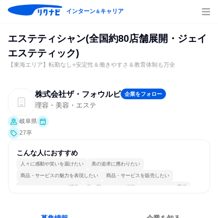
インターン
キャリア
＆
エステティシャン(全国約80店舗展開・ジェイ
エステティック)
【東海エリア】転勤なし⭐安定性＆働きやすさ＆教育体制も万全
株式会社ザ・フォウルビ
企業をフォロー
理容・美容・エステ
岐阜県
27卒
こんな人におすすめ
人々に感動や笑いを届けたい
美の追求に携わりたい
商品・サービスの魅力を表現したい
商品・サービスを販売したい
コミュニケーションが活発
常に新しいものに挑戦
チームワークを重視
女性が働きやすい環境で働ける
自分の好きな場所で働ける
人とたくさん会話する