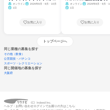
ム
オンライン
2026年8月・9月・10月
オンライン
2026年8月・9月・1
月・11月・12月
1日
1日
お気に入り
お気に入り
トップページへ
同じ業種の募集を探す
その他（飲食）
公営競技・パチンコ
スポーツ・レクリエーション
同じ開催地の募集を探す
大阪府
エントリーするとプログラムの詳細案内を
ヘルプ・お問い合わせ
ログインでお困りの方はこちら
受け取れるようになります