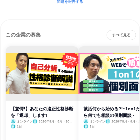
問題を報告する
この企業の募集
すべて見る
【驚愕!】あなたの適正性格診断
就活何から始める?!~1on1
を「返却」します!
ら何でも相談の個別面談~
オンライン
2026年8月・9月・10
オンライン
2026年8月・9月・1
月・11月・12月、2027年1
月・11月・12月、2027
1日
1日
月・2月・3月
月・2月・3月