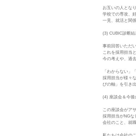
お互いの人とな
学校での専攻、
一見、就活と関
(3) CUBIC
事前回答いただ
これを採用担当
今の考えや、過
「わからない」
採用担当が様々
びの軸」を引き
(4) 座談会＆
この座談会がア
採用担当がNGな
会社のこと、就
私たちは会社の