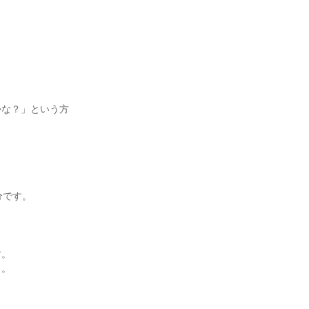
かな？」という方
分です。
す。
う。