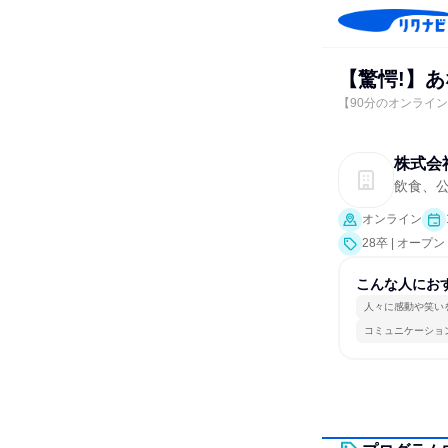
【驚愕!】
【90分のオンライ
株式会
飲食、
オンライン
28卒 | オー
こんな人にお
人々に感動や笑い
コミュニケーショ