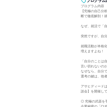
プログラム
プログラム内容
【究極の自己分析
断で徹底解剖！就
なぜ、就活で「
突然ですが、自
就職活動が本格
増えますよね！
「自分のことは
言い切れないの
なぜなら、自分
選考の鍵は、他
アサヒディード
談会】を開催し
◎ 究極の武器を
企業秘密の「CU