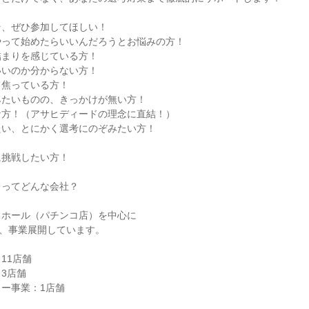
そ、ぜひ参加してほしい！
やって始めたらいいんだろうとお悩みの方！
詰まりを感じている方！
いいのか分からない方！
て焦っている方！
みたいものの、きっかけが無い方！
な方！（アサヒディードの理念に直結！）
たい、とにかく選考にのぞみたい方！
！
に挑戦したい方！
ドってどんな会社？
トホール（パチンコ店）を中心に
け、事業展開しています。
11店舗
3店舗
ー事業：1店舗