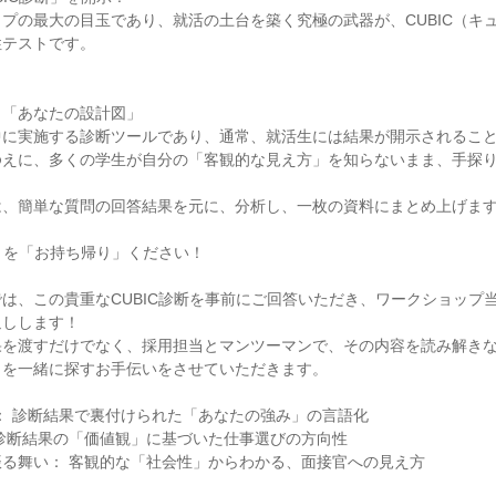
プの最大の目玉であり、就活の土台を築く究極の武器が、CUBIC（キ
性テストです。
う「あなたの設計図」
中に実施する診断ツールであり、通常、就活生には結果が開示されるこ
ゆえに、多くの学生が自分の「客観的な見え方」を知らないまま、手探
は、簡単な質問の回答結果を元に、分析し、一枚の資料にまとめ上げま
ートを「お持ち帰り」ください！
は、この貴重なCUBIC診断を事前にご回答いただき、ワークショップ
返しします！
果を渡すだけでなく、採用担当とマンツーマンで、その内容を読み解き
トを一緒に探すお手伝いをさせていただきます。
： 診断結果で裏付けられた「あなたの強み」の言語化
診断結果の「価値観」に基づいた仕事選びの方向性
る舞い： 客観的な「社会性」からわかる、面接官への見え方