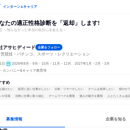
インターン
キャリア
＆
あなたの適正性格診断を「返却」します!
ン】～知らなかった本当の自分に出会える～
社アサヒディード
企業をフォロー
公営競技・パチンコ、スポーツ・レクリエーション
1日
2026年8月・9月・10月・11月・12月、2027年1月・2月・3月
プン・カンパニー&キャリア教育等
すすめ
を届けたい
経営に近い仕事がしたい
分析・リサーチしたい
チームを統率したい
穏やか
ンが活発
冷静に仕事に取り組む
チームワークを重視
個人の能力を重視
人とたくさん会
募集情報
企業を知る