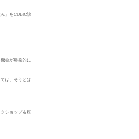
」をCUBIC診
る機会が爆発的に
いては、そうとは
ークショップ＆座