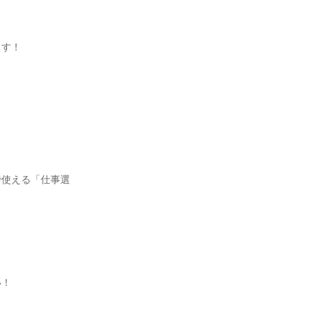
ます！
で使える「仕事選
い！