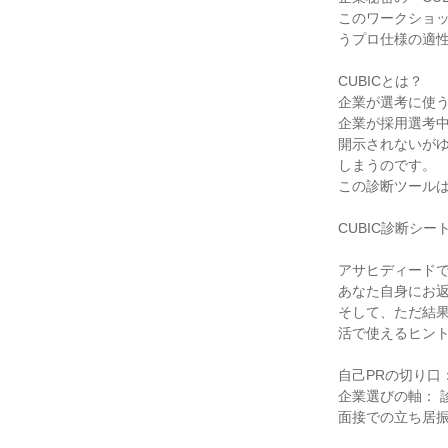
このワークショッ
うプロ仕様の適
CUBICとは？
企業が選考に使
企業が採用選考
開示されないが
しまうのです。
この診断ツール
CUBIC診断シ
アサヒディードで
あなた自身にお
そして、ただ結
活で使えるヒン
自己PRの切り口
企業選びの軸： 
面接での立ち居振