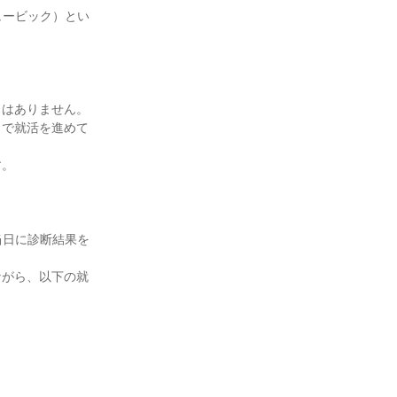
ュービック）とい
とはありません。
りで就活を進めて
す。
当日に診断結果を
ながら、以下の就