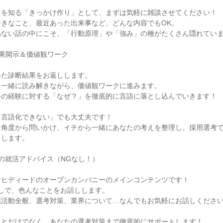
りを知る「きっかけ作り」として、まずは気軽に雑談させてください！
好きなこと、最近あった出来事など、どんな内容でもOK。
係ない話の中にこそ、「行動原理」や「強み」の種がたくさん隠れてい
診断結果開示＆価値観ワーク
いた診断結果をお返しします。
と一緒に読み解きながら、価値観ワークに進みます。
去の経験に対する「なぜ？」を徹底的に言語に落とし込んでいきます！
「言語化できない」でも大丈夫です！
な角度から問いかけ、イチから一緒にあなたの考えを整理し、採用選考
出します。
今後の就活アドバイス（NGなし！）
サヒディードのオープンカンパニーのメインコンテンツです！
しで、色んなことをお話しします。
職活動全般、選考対策、業界について…なんでもお気軽にお話しくださ
ことだけでなく、あなたの選考対策まで徹底的にサポートします！