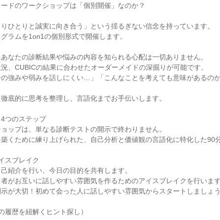
ィードのワークショップは「個別開催」なのか？
とりひとりと誠実に向き合う」という揺るぎない信念を持っています。
グラムを1on1の個別形式で開催します。
にあなたの診断結果や悩みの内容を知られる心配は一切ありません。
況、CUBICの結果に合わせたオーダーメイドの深掘りが可能です。
分の強みや弱みを話しにくい…」「こんなことを考えても意味があるの
、徹底的に思考を整理し、言語化までお手伝いします。
4つのステップ
ショップは、単なる診断テストの開示で終わりません。
築くために練り上げられた、自己分析と価値観の言語化に特化した90
アイスブレイク
自己紹介を行い、今日の目的を共有します。
当者がお互いに話しやすい雰囲気を作るためのアイスブレイクを行いま
開示が大切！初めて会った人に話しやすい雰囲気からスタートしましょ
なたの履歴を紐解くヒント探し）