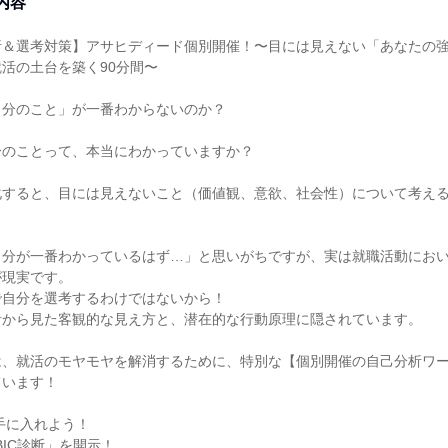
内容
＆選考対策】アサヒディード個別開催！〜目には見えない「あなたの強み
活の土台を築く90分間〜
自分のこと」が一番わからないのか？
分のことって、本当にわかっていますか？
化すると、目には見えないこと（価値観、意欲、社会性）について考え
自分が一番わかっているはず…」と思いがちですが、実は就職活動にお
が現実です。
で自分を選考するわけではないから！
者から見た客観的な見え方と、潜在的な行動原理に隠されています。
は、就活のモヤモヤを解消するために、特別な【個別開催の自己分析ワ
ています！
手に入れよう！
BIC診断」を開示！