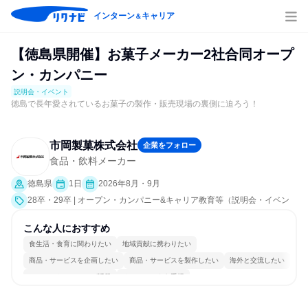
インターン
キャリア
＆
【徳島県開催】お菓子メーカー2社合同オープ
ン・カンパニー
説明会・イベント
徳島で長年愛されているお菓子の製作・販売現場の裏側に迫ろう！
市岡製菓株式会社
企業をフォロー
食品・飲料メーカー
徳島県
1日
2026年8月・9月
28卒・29卒 | オープン・カンパニー&キャリア教育等（説明会・イベン
ト [職種研究、職場見学会、社員交流会、就活サポート、会社説明会、業
界研究]）
こんな人におすすめ
食生活・食育に関わりたい
地域貢献に携わりたい
商品・サービスを企画したい
商品・サービスを製作したい
海外と交流したい
コミュニケーションが活発
チームワークを重視
女性が働きやすい環境で働ける
若手が裁量を持てる環境