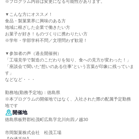
※プログラム内容は変更になる可能性があります。
▼こんな方にオススメ！
食品・製菓業界に興味のある方
地域に根ざした企業で働きたい方
お菓子が好き！ものづくりに携わりたい方
※学年・学部学科不問／文理問わず歓迎！
▼参加者の声（過去開催例）
「工場見学で製造のこだわりを知り、食への見方が変わった！」
「座談会で聞いた“想いのある仕事”という言葉が印象に残っていま
す」
などなど・・・
勤務地(勤務予定地)：徳島県
※本プログラムの開催地ではなく、入社された際の配属予定勤務
地です
開催地
徳島県板野郡松茂町広島字北川向四ノ越30
市岡製菓株式会社 松茂工場