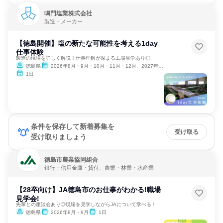
鳴門塩業株式会社
製造・メーカー
【徳島開催】塩の新たな可能性を考える1day
仕事体験
製造の現場を詳しく解説！仕事理解が深まる工場見学あり◎
徳島県
2026年8月・9月・10月・11月・12月、2027年1月・2月
1日
条件を保存して新着募集を
受け取る
受け取りましょう
徳島市農業協同組合
銀行・信用金庫・貸付、農業・林業・水産業
【28卒向け】JA徳島市のお仕事がわかる!職場
見学会!
先輩との座談会あり◎現場を見学しながらJAについて学べる！
徳島県
2026年8月・9月
1日