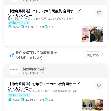
食品・飲料メーカー
【徳島県開催】ハレルヤ×市岡製菓 合同オープ
ン・カンパニー
見て・聞いて・体験して“食”の仕事の魅力を感じてみよう！
説明会・イベント
徳島県
2026年8月・9月
1日
条件を保存して新着募集を
受け取る
受け取りましょう
市岡製菓株式会社
食品・飲料メーカー
【徳島県開催】お菓子メーカー2社合同オープ
ン・カンパニー
徳島で長年愛されているお菓子の製作・販売現場の裏側に迫ろう！
説明会・イベント
徳島県
2026年8月・9月
1日