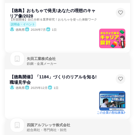
【徳島】おもちゃで発見!あなたの理想のキャ
リア像/2028
【対面開催】自己分析＆業界研究！おもちゃを使った体験ワーク
説明会・イベント
徳島県
2026年7月
1日
矢田工業株式会社
鉄鋼・金属メーカー
【徳島開催】「1184」づくりのリアルを知る!
職場見学会
徳島県
2025年12月
1日
この企業の類似募集
四国アルフレッサ株式会社
総合商社・専門商社・卸売