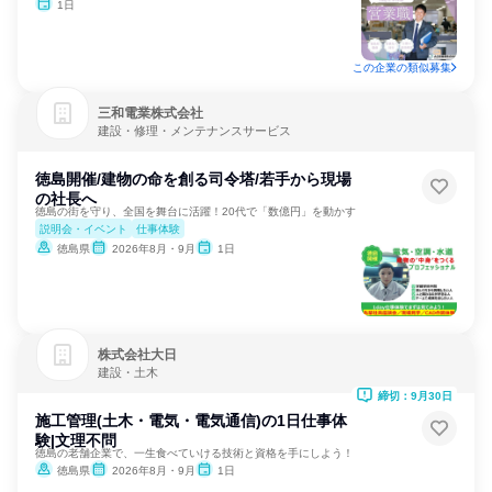
1日
この企業の類似募集
三和電業株式会社
建設・修理・メンテナンスサービス
徳島開催/建物の命を創る司令塔/若手から現場
の社長へ
徳島の街を守り、全国を舞台に活躍！20代で「数億円」を動かす
説明会・イベント
仕事体験
徳島県
2026年8月・9月
1日
株式会社大日
建設・土木
締切：9月30日
施工管理(土木・電気・電気通信)の1日仕事体
験|文理不問
徳島の老舗企業で、一生食べていける技術と資格を手にしよう！
徳島県
2026年8月・9月
1日