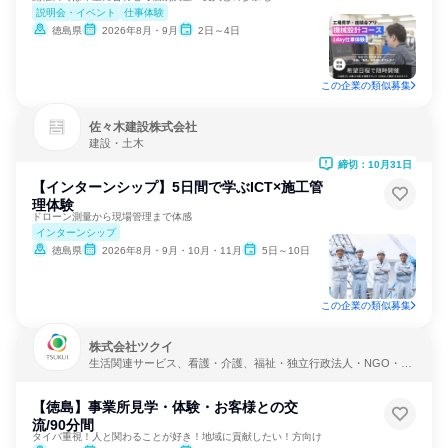
説明会・イベント
仕事体験
徳島県
2026年8月・9月
2日～4日
この企業の類似募集
佐々木建設株式会社
建設・土木
締切：10月31日
【インターンシップ】5日間で学ぶICT×施工管
理体験
ドローン測量から現場管理まで体感
インターンシップ
徳島県
2026年8月・9月・10月・11月
5日～10日
この企業の類似募集
株式会社ツクイ
生活関連サービス、看護・介護、福祉・独立行政法人・NGO・N
PO
【徳島】事業所見学・体験・お客様との交
流/90分間
タイパ重視！人と関わることが好き！地域に貢献したい！方向け