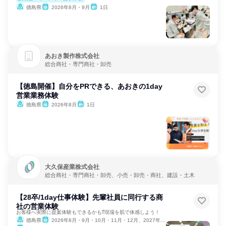
徳島県
2026年8月・9月
1日
あおき製作株式会社
総合商社・専門商社・卸売
【徳島開催】自分をPRできる、あおきの1day
営業業務体験
徳島県
2026年8月
1日
大久保産業株式会社
総合商社・専門商社・卸売、小売・卸売・商社、建設・土木
【28卒/1day仕事体験】先輩社員に同行する商
社の営業体験
お客様へ実際に提案体験もできるかも⁉現場を肌で体感しよう！
徳島県
2026年8月・9月・10月・11月・12月、2027年1月・2月