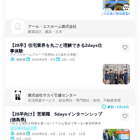
この企業の類似募集
アール・エスホーム株式会社
建築設計、建設・土木
【28卒】住宅業界を丸ごと理解できる2days仕
事体験
アイフルホームグループ全国No.1の会社を体験！
徳島県
2026年8月・9月
2日～4日
株式会社サカイ引越センター
生活関連サービス、総合商社・専門商社・卸売、不動産管理
締切：9月29日
【28卒向け】営業職 5daysインターンシップ
(徳島県)
⭐好きな場所＆時期を選べる⭐リアルな視点で学べる⭐参加特典有
インターンシップ
徳島県
2026年8月・9月・10月・11月・12月
5日～10日