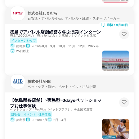
株式会社しまむら
百貨店・アパレル小売、アパレル・繊維・スポーツメーカー
締切：9月30日
徳島でアパレル店舗経営を学ぶ長期インターン
売上7,000億円の「売れる仕組み」と店舗マネジメントを体感
インターンシップ
徳島県
2026年8月・9月・10月・11月・12月、2027年1月
25日以上
株式会社AHB
ペットケア・獣医、ペット・ペット用品小売
【徳島県各店舗】~実務型~3daysペットショッ
プお仕事体験
ペットショップ「PetPlus（ペットプラス）」を全国で運営
説明会・イベント
仕事体験
徳島県
2026年7月
2日～4日