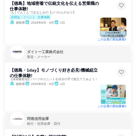
【徳島】地域密着で伝統文化を伝える営業職の
仕事体験!
"もくりんくん"でおなじみの【ぶつだんのもり】
説明会・イベント
仕事体験
徳島県
2026年8月・9月
1日
この企業の類似募集
ダイトー工業株式会社
製造・メーカー
【徳島・1day】モノづくり好き必見!機械組立
の仕事体験!
【未経験歓迎】パーツやユニットを自分の手で組立ててみよう！
徳島県
2026年8月・9月
1日
この企業の類似募集
阿南信用金庫
銀行・信用金庫・貸付