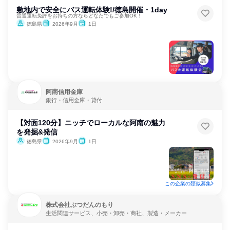
敷地内で安全にバス運転体験!/徳島開催・1day
普通運転免許をお持ちの方ならどなたでもご参加OK！
徳島県
2026年9月
1日
阿南信用金庫
銀行・信用金庫・貸付
【対面120分】ニッチでローカルな阿南の魅力
を発掘&発信
徳島県
2026年9月
1日
この企業の類似募集
株式会社ぶつだんのもり
生活関連サービス、小売・卸売・商社、製造・メーカー