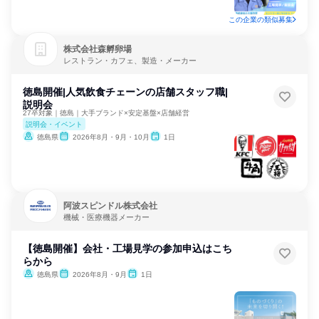
この企業の類似募集
株式会社森孵卵場
レストラン・カフェ、製造・メーカー
徳島開催|人気飲食チェーンの店舗スタッフ職|
説明会
27卒対象｜徳島｜大手ブランド×安定基盤×店舗経営
説明会・イベント
徳島県
2026年8月・9月・10月
1日
阿波スピンドル株式会社
機械・医療機器メーカー
【徳島開催】会社・工場見学の参加申込はこち
らから
徳島県
2026年8月・9月
1日