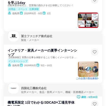
を学ぶ1day
自動車業界研究と、営業職の面白さをぜひ体験してください！
説明会・イベント
仕事体験
徳島県
2026年8月・9月
1日
冨士ファニチア株式会社
製造・メーカー
インテリア・家具メーカーの夏季インターンシ
ップ
【実務体験】実際の仕事を体験することで働くイメージができる！
インターンシップ
徳島県
2026年8月
5日～10日
この企業の類似募集
四国化工機株式会社
化学メーカー、食品・飲料メーカー、機械・医療機器メーカー
締切：9月30日
機電系限定 1日でわかる!3DCAD×工場見学体