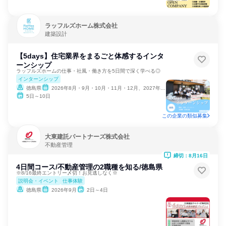
ラッフルズホーム株式会社
建築設計
【5days】住宅業界をまるごと体感するインタ
ーンシップ
ラッフルズホームの仕事・社風・働き方を5日間で深く学べる◎
インターンシップ
徳島県
2026年8月・9月・10月・11月・12月、2027年1月・2月
5日～10日
この企業の類似募集
大東建託パートナーズ株式会社
不動産管理
締切：8月16日
4日間コース/不動産管理の2職種を知る/徳島県
※8/16最終エントリー〆切！お見逃しなく※
説明会・イベント
仕事体験
徳島県
2026年9月
2日～4日