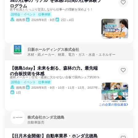
SEの仕事の“リアル”を体感!3日間の仕事体験プ
ログラム
若手社員とたっぷり交流しながら仕事への理解を深めよう！
説明会・イベント
仕事体験
徳島県
2026年8月・9月
2日～4日
日新ホールディングス株式会社
木材・紙メーカー、林業、電力・ガス・水道・エネルギー
【徳島1day】未来を創る、森林の力。最先端
の合板技術を体感
建材メーカー｜住宅・建築に欠かせない合板で国内シェア約30％
説明会・イベント
仕事体験
徳島県
2026年8月・9月・10月・11月・12月、2027年1月・2月
1日
この企業の類似募集
株式会社ホンダ北徳島
自動車販売
【日月木金開催!】自動車業界・ホンダ北徳島