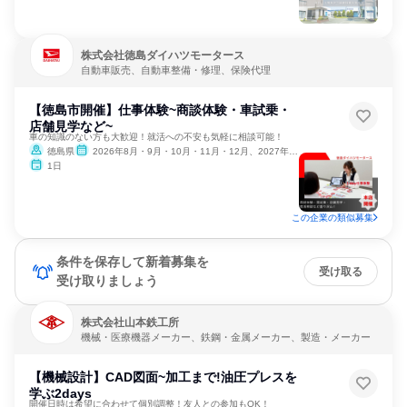
株式会社徳島ダイハツモータース
自動車販売、自動車整備・修理、保険代理
【徳島市開催】仕事体験~商談体験・車試乗・
店舗見学など~
車の知識のない方も大歓迎！就活への不安も気軽に相談可能！
徳島県
2026年8月・9月・10月・11月・12月、2027年1月・2月
1日
この企業の類似募集
条件を保存して新着募集を
受け取る
受け取りましょう
株式会社山本鉄工所
機械・医療機器メーカー、鉄鋼・金属メーカー、製造・メーカー
【機械設計】CAD図面~加工まで!油圧プレスを
学ぶ2days
開催日時は希望に合わせて個別調整！友人との参加もOK！