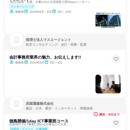
当社の技術・社風・仕事がわかる現場受入型5Daysインターン
インターンシップ
徳島県
2026年8月・9月
5日～10日
税理士法人マスエージェント
経営コンサルティング、会計・税務・監査
会計事務所業界の魅力、お伝えします!!
徳島県
2025年8月
2日～4日
四国通建株式会社
建設・土木、通信・インターネット、情報技術
締切：今日まで
徳島開催/1day ICT事業部コース
先輩同行でICT事業に関わる仕事をのぞき見！
説明会・イベント
仕事体験