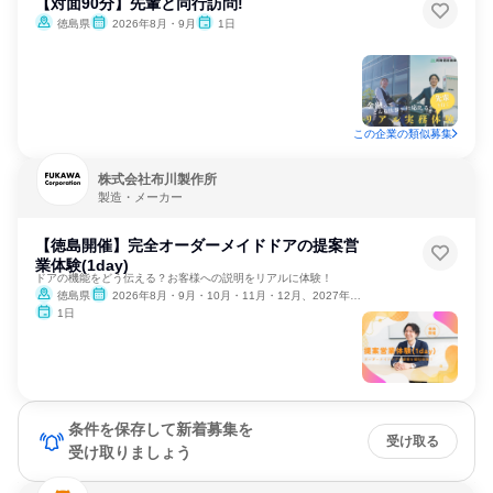
【対面90分】先輩と同行訪問!
徳島県
2026年8月・9月
1日
この企業の類似募集
株式会社布川製作所
製造・メーカー
【徳島開催】完全オーダーメイドドアの提案営
業体験(1day)
ドアの機能をどう伝える？お客様への説明をリアルに体験！
徳島県
2026年8月・9月・10月・11月・12月、2027年1月・2月
1日
条件を保存して新着募集を
受け取る
受け取りましょう