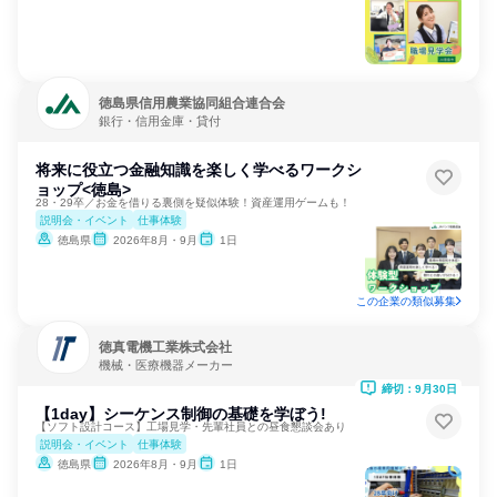
徳島県信用農業協同組合連合会
銀行・信用金庫・貸付
将来に役立つ金融知識を楽しく学べるワークシ
ョップ<徳島>
28・29卒／お金を借りる裏側を疑似体験！資産運用ゲームも！
説明会・イベント
仕事体験
徳島県
2026年8月・9月
1日
この企業の類似募集
徳真電機工業株式会社
機械・医療機器メーカー
締切：9月30日
【1day】シーケンス制御の基礎を学ぼう!
【ソフト設計コース】工場見学・先輩社員との昼食懇談会あり
説明会・イベント
仕事体験
徳島県
2026年8月・9月
1日