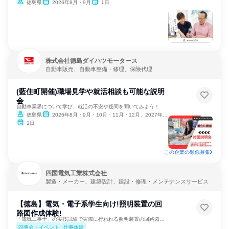
徳島県
2026年8月・9月
1日
株式会社徳島ダイハツモータース
自動車販売、自動車整備・修理、保険代理
(藍住町開催)職場見学や就活相談も可能な説明
会
自動車業界について学び、就活の不安や疑問を聞いてみよう！
徳島県
2026年8月・9月・10月・11月・12月、2027年1月・2月
1日
この企業の類似募集
四国電気工業株式会社
製造・メーカー、建築設計、建設・修理・メンテナンスサービス
【徳島】電気・電子系学生向け!照明装置の回
路図作成体験!
「電気工事士」の実技試験で実際に行われる照明装置の回路図作成
説明会・イベント
仕事体験