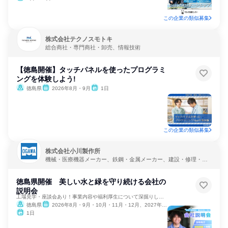
この企業の類似募集
株式会社テクノスモトキ
総合商社・専門商社・卸売、情報技術
【徳島開催】タッチパネルを使ったプログラミ
ングを体験しよう!
徳島県
2026年8月・9月
1日
この企業の類似募集
株式会社小川製作所
機械・医療機器メーカー、鉄鋼・金属メーカー、建設・修理・メ
ンテナンスサービス
徳島県開催 美しい水と緑を守り続ける会社の
説明会
工場見学・座談会あり！事業内容や福利厚生について深掘りしよう
徳島県
2026年8月・9月・10月・11月・12月、2027年1月・2月
1日