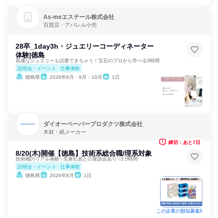
As‐meエステール株式会社
百貨店・アパレル小売
28卒_1day3h・ジュエリーコーディネーター
体験|徳島
高価なジュエリーも試着できちゃう！宝石のプロから学べる3時間
説明会・イベント
仕事体験
徳島県
2026年8月・9月・10月
1日
ダイオーペーパープロダクツ株式会社
木材・紙メーカー
締切：あと7日
8/20(木)開催【徳島】技術系総合職/理系対象
技術職のリアル体験✨先輩社員との座談会あり✨3.5時間
説明会・イベント
仕事体験
徳島県
2026年8月
1日
この企業の類似募集