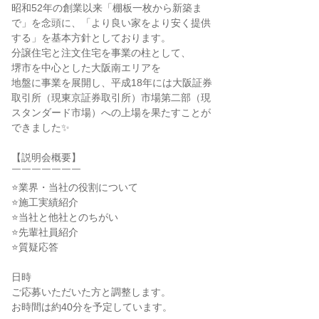
昭和52年の創業以来「棚板一枚から新築ま
で」を念頭に、「より良い家をより安く提供
する」を基本方針としております。
分譲住宅と注文住宅を事業の柱として、
堺市を中心とした大阪南エリアを
地盤に事業を展開し、平成18年には大阪証券
取引所（現東京証券取引所）市場第二部（現
スタンダード市場）への上場を果たすことが
できました✨
【説明会概要】
￣￣￣￣￣￣￣
⭐業界・当社の役割について
⭐施工実績紹介
⭐当社と他社とのちがい
⭐先輩社員紹介
⭐質疑応答
日時
ご応募いただいた方と調整します。
お時間は約40分を予定しています。