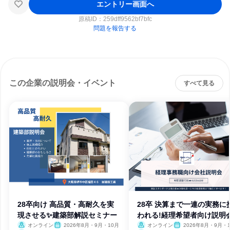
エントリー画面へ
原稿ID：
259dff9562bf7bfc
問題を報告する
この企業の説明会・イベント
すべて見る
28卒向け 高品質・高耐久を実
28卒 決算まで一連の実務に
現させる✨建築部解説セミナー
われる!経理希望者向け説明
オンライン
2026年8月・9月・10月
オンライン
2026年8月・9月・