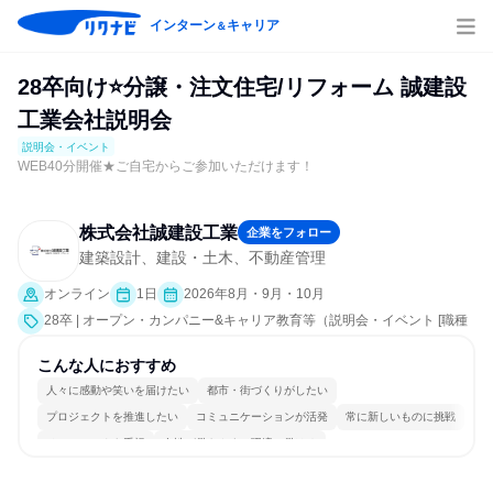
インターン
キャリア
＆
28卒向け⭐分譲・注文住宅/リフォーム 誠建設
工業会社説明会
説明会・イベント
WEB40分開催★ご自宅からご参加いただけます！
株式会社誠建設工業
企業をフォロー
建築設計、建設・土木、不動産管理
オンライン
1日
2026年8月・9月・10月
28卒 | オープン・カンパニー&キャリア教育等（説明会・イベント [職種
研究、職場見学会、社員交流会、会社説明会、業界研究]）
こんな人におすすめ
人々に感動や笑いを届けたい
都市・街づくりがしたい
プロジェクトを推進したい
コミュニケーションが活発
常に新しいものに挑戦
チームワークを重視
女性が働きやすい環境で働ける
長く同じ会社に居続けられる
若手が裁量を持てる環境